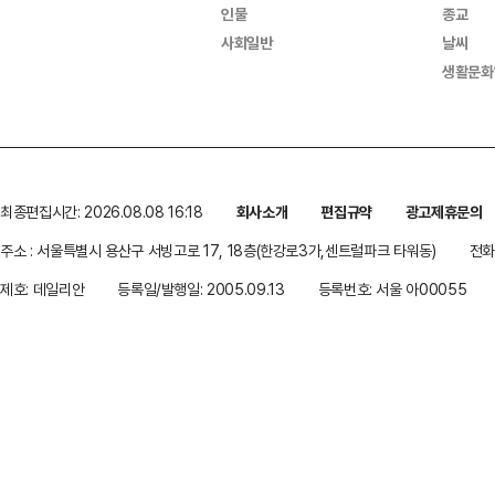
인물
종교
사회일반
날씨
생활문화
최종편집시간: 2026.08.08 16:18
회사소개
편집규약
광고제휴문의
주소 : 서울특별시 용산구 서빙고로 17, 18층(한강로3가,센트럴파크 타워동)
전화 
제호: 데일리안
등록일/발행일: 2005.09.13
등록번호: 서울 아00055