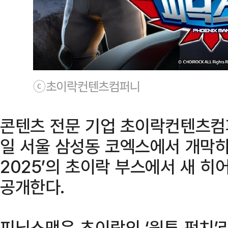
ⓒ초이락컨텐츠컴퍼니
콘텐츠 전문 기업 초이락컨텐츠컴퍼
일 서울 삼성동 코엑스에서 개막하
2025’의 초이락 부스에서 새 히어
공개한다.
피닉스맨은 초이락의 ‘원투 펀치’라