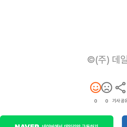
©(주) 데
기사 공
0
0
네이버에서 데일리안 구독하기