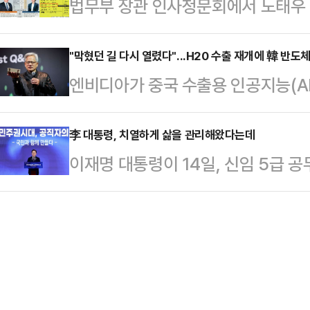
법무부 장관 인사청문회에서 노태우 
례해서 주택 가격이 오르는 건 전 세
제안했다.그는 "나는 지난해 12월
급됐다. '노태우 비자금'을 끝까지 
배반적인 정책을 써서는 안 된다"고 
마지막 메시지로 국민의…
자도 공감했다.16일 오전 10시부터
"막혔던 길 다시 열렸다"...H20 수출 재개에 韓 반도체 
비쿠폰'을 발행한 현 정부를 겨냥해 
엔비디아가 중국 수출용 인공지능(AI)
청문회에서 전두환·노태우 비자금 
는 (돈을 푸는 등) 빚을 내서라도 
국내 메모리 반도체 업체들에 미칠 
원은 "이번에 최태원 회장의 이혼소
이 그런 …
중단됐던 수요가 재차 복원된 셈인 만
李 대통령, 치열하게 삶을 관리해왔다는데
3000억 달하는 재산분할을 인정했다
이재명 대통령이 14일, 신임 5급 
리를 찾았다는 평가를 내놓는다.저사
란 메모지에 작성된, 98년도에 작성
귀’라고 규정했다. 그러면서 “하지만
으로 보이면서 고대역폭메모리(HB
다"고 말했다.이어 "…
고, 오히려 가장 아름다운 천사, 친
(GDDR) 등을 생산하는 삼성전자,
말을 이었다. 부정한 돈에 대한 욕
된다.16일 업계에 따르면 젠슨 황 
은 좋아 보이지 않는다.돈이라는 마
중국 관영 CC…
색하다. 돈이 마귀라면 ‘나’를 유혹할