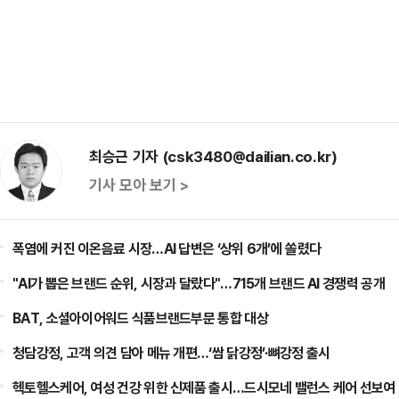
최승근 기자 (csk3480@dailian.co.kr)
기사 모아 보기 >
폭염에 커진 이온음료 시장…AI 답변은 ‘상위 6개’에 쏠렸다
"AI가 뽑은 브랜드 순위, 시장과 달랐다"…715개 브랜드 AI 경쟁력 공개
BAT, 소셜아이어워드 식품브랜드부문 통합 대상
청담강정, 고객 의견 담아 메뉴 개편…‘쌈 닭강정’·뼈강정 출시
헥토헬스케어, 여성 건강 위한 신제품 출시…드시모네 밸런스 케어 선보여