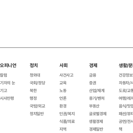
오피니언
정치
사회
경제
생활/문
칼럼
청와대
사건사고
금융
건강정보
기자의 눈
국회/정당
교육
증권
자동차/
기고
북한
노동
산업/재계
도로/교
시사만평
행정
언론
중기/벤처
여행/레
국방/외교
환경
부동산
음식/맛
정치일반
인권/복지
글로벌경제
패션/뷰
식품/의료
생활경제
공연/전
지역
경제일반
책