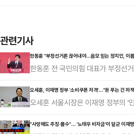
관련기사
한동훈 "부정선거론 끊어내야…음모 믿는 정치인, 이름
한동훈 전 국민의힘 대표가 부정선거
지도부가 대거 참석한 당내 상황에 
인의 기득권을 지키려는 무책임한 정
오세훈, 이재명 정부 '소비쿠폰 저격'…"돈 푸는 건 하책
오세훈 서울시장은 이재명 정부의 '민
대표는 16일 페이스북에 '국민의힘
으로 돈을 푸는 방식은 하책 중 하책
목의 글을 올려 "부정선거 음모론을
서울시청에서 열린 취임 3주년 기자
"사망해도 추징·몰수"… '노태우 비자금'이 달군 이재
다면 극우세력 뒤에 숨지 말고 자신