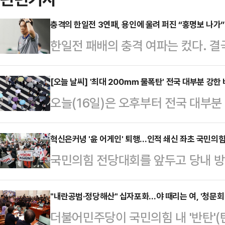
충격의 한일전 3연패, 용인에 울려 퍼진 “홍명보 나가”
한일전 패배의 충격 여파는 컸다. 
했다.홍명보 감독이 이끄는 축구 대표
타디움에서 열린 2025 동아시아축구
[오늘 날씨] '최대 200㎜ 물폭탄' 전국 대부분 강한 
오늘(16일)은 오후부터 전국 대부분
컵) 최종 3차전 일본과 경기서 전반
포함한 서쪽 지역을 중심으로는 시간
시마)에게 결승골을 헌납하며 0-1로
가능성이 있다.기상청에 따르면 이번
혁신은커녕 '윤 어게인' 퇴행…인적 쇄신 좌초 국민의힘
국(2승 1패)은 3연승을 거둔 일본에 
국민의힘 전당대회를 앞두고 당내 방
많은 양이 쏟아질 것으로 전망된다.
이 좌절됐다.이날 패배로 한국은 한
패배 책임론과 인적 쇄신 필요성이 
아지겠으며, 경기남부에는 시간당 3
했다.…
으로 퇴행적인 움직임이 관측돼 빈축
"내란공범·정당해산" 십자포화…야 때리는 여, '청문회 
다. 서울과 인천, 경기북부는 시간
더불어민주당이 국민의힘 내 '반탄'(
흐름은 한풀 꺾였다고 보고, 다음 선
강수량은 ▲서울·인천·경기 50~1