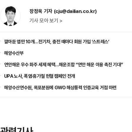
장정욱 기자 (cju@dailian.co.kr)
기사 모아 보기 >
깔아둔 앱만 10개…전기차, 충전 때마다 회원 가입 ‘스트레스’
해양수산부
연안해운 우수 화주 세제 혜택…해운조합 “연안 해운 이용 촉진 기대”
UPA 노사, 폭염·휴가철 헌혈 캠페인 전개
해양수산연수원, 목포분원에 GWO 해상풍력 인증교육 거점 마련
관련기사