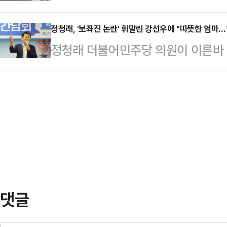
세 수위를 끌어올리고 있다. 이재명
뤄져야 한다고 바라봤다.한동훈 국민
내륙·산지 50…
초반부터 의혹 해소는커녕 논란만 가중
정청래, '보좌진 논란' 휘말린 강선우에 "따뜻한 엄마
윤상현 의원이 주최한 '리셋코리아 
정청래 더불어민주당 의원이 이른바 '
다는 관측이다. 민주당의 우군(友軍
냥해 "대다수 국민들과 국민의힘 지
성가족부 장관 후보자를 향해 응원의
대통령을 옹호한 국민의힘 의원 일부
그렇지 않다고 생…
페이스북에 "강선우 곧 장관님, 힘내
했다.민주당 차기 당대표에 출마한 
심정과 사연을 여러 차례 들었다"고 
통해 위헌정당해산 심판을 청구할 수
훌륭한 국회의원이었다"며 "힘내시고
표발의했다. 현행법…
고 덧붙였다.강선우 여가부 장관 후
보좌진 갑질 의혹과 관련해 "이번 
을 분들과 관련해서…
댓글