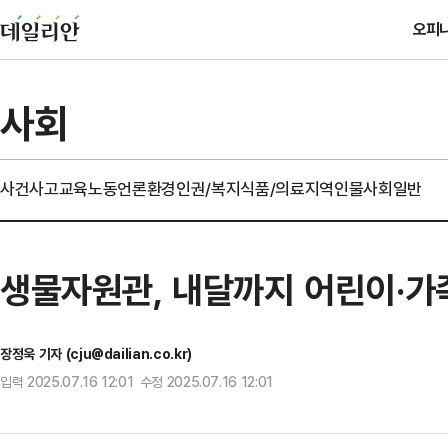
오피
사회
사건사고
교육
노동
언론
환경
인권/복지
식품/의료
지역
인물
사회일반
생물자원관, 내달까지 어린이·가족
장정욱 기자 (cju@dailian.co.kr)
입력 2025.07.16 12:01 수정 2025.07.16 12:01