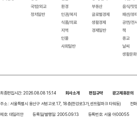
국방/외교
환경
부동산
음식/맛
정치일반
인권/복지
글로벌경제
패션/뷰
식품/의료
생활경제
공연/전
지역
경제일반
책
인물
종교
사회일반
날씨
생활문화
최종편집시간: 2026.08.08 15:14
회사소개
편집규약
광고제휴문의
주소 : 서울특별시 용산구 서빙고로 17, 18층(한강로3가,센트럴파크 타워동)
전화 
제호: 데일리안
등록일/발행일: 2005.09.13
등록번호: 서울 아00055