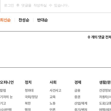
최신순
찬성순
반대순
0 개의 댓글 전
오피니언
정치
사회
경제
생활/문
칼럼
청와대
사건사고
금융
건강정보
기자의 눈
국회/정당
교육
증권
자동차/
기고
북한
노동
산업/재계
도로/교
시사만평
행정
언론
중기/벤처
여행/레