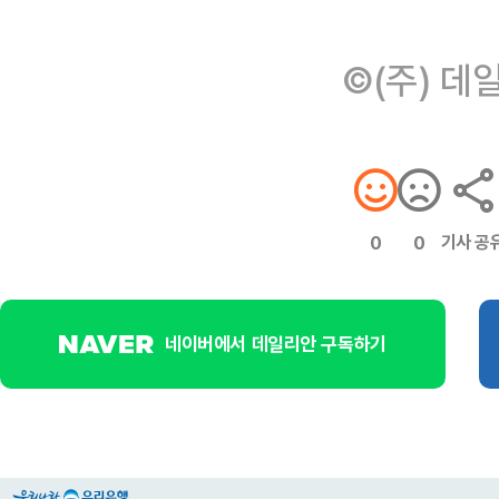
©(주) 데
기사 공
0
0
네이버에서 데일리안 구독하기