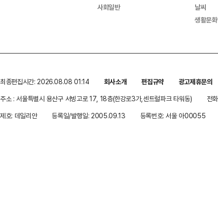
사회일반
날씨
생활문화
최종편집시간: 2026.08.08 01:14
회사소개
편집규약
광고제휴문의
주소 : 서울특별시 용산구 서빙고로 17, 18층(한강로3가,센트럴파크 타워동)
전화 
제호: 데일리안
등록일/발행일: 2005.09.13
등록번호: 서울 아00055