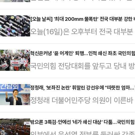
했다.홍명보 감독이 이끄는 축구 대표
타디움에서 열린 2025 동아시아축구
[오늘 날씨] '최대 200㎜ 물폭탄' 전국 대부분 강한 
오늘(16일)은 오후부터 전국 대부분
컵) 최종 3차전 일본과 경기서 전반
포함한 서쪽 지역을 중심으로는 시간
시마)에게 결승골을 헌납하며 0-1로
가능성이 있다.기상청에 따르면 이번
혁신은커녕 '윤 어게인' 퇴행…인적 쇄신 좌초 국민의힘
국(2승 1패)은 3연승을 거둔 일본에 
국민의힘 전당대회를 앞두고 당내 방
많은 양이 쏟아질 것으로 전망된다.
이 좌절됐다.이날 패배로 한국은 한
패배 책임론과 인적 쇄신 필요성이 
아지겠으며, 경기남부에는 시간당 3
했다.…
으로 퇴행적인 움직임이 관측돼 빈축
정청래, '보좌진 논란' 휘말린 강선우에 "따뜻한 엄마
다. 서울과 인천, 경기북부는 시간
정청래 더불어민주당 의원이 이른바 '
흐름은 한풀 꺾였다고 보고, 다음 선
강수량은 ▲서울·인천·경기 50~1
성가족부 장관 후보자를 향해 응원의
뤄져야 한다고 바라봤다.한동훈 국민
내륙·산지 50…
페이스북에 "강선우 곧 장관님, 힘내
밖으론 3특검·안에선 '네가 쇄신 대상' 다툼…국민의힘
윤상현 의원이 주최한 '리셋코리아 
외부에선 윤석열 정부를 둘러싼 각종