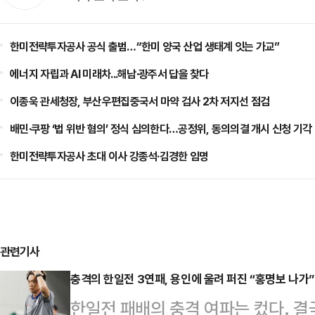
한미전략투자공사 공식 출범…“한미 양국 산업 생태계 잇는 가교”
에너지 자립과 AI 미래차...해남·광주서 답을 찾다
이종욱 관세청장, 부산우편집중국서 마약 검사 2차 저지선 점검
배민·쿠팡 ‘법 위반 혐의’ 정식 심의한다…공정위, 동의의결 개시 신청 기각
한미전략투자공사 초대 이사 강종석·김경한 임명
관련기사
충격의 한일전 3연패, 용인에 울려 퍼진 “홍명보 나가”
한일전 패배의 충격 여파는 컸다. 