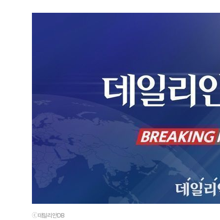
ⓒ데일리안DB