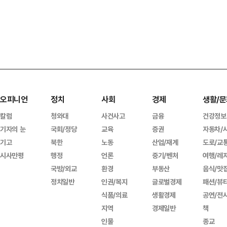
오피니언
정치
사회
경제
생활/문
칼럼
청와대
사건사고
금융
건강정보
기자의 눈
국회/정당
교육
증권
자동차/
기고
북한
노동
산업/재계
도로/교
시사만평
행정
언론
중기/벤처
여행/레
국방/외교
환경
부동산
음식/맛
정치일반
인권/복지
글로벌경제
패션/뷰
식품/의료
생활경제
공연/전
지역
경제일반
책
인물
종교