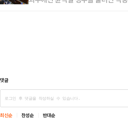
심정과 사연을 여러 차례 들었다"고 
냥해 "대다수 국민들과 국민의힘 지
·채해병) 수사가 속도를 내고, 내부
훌륭한 국회의원이었다"며 "힘내시고
그렇지 않다고 생…
팎으로 깊은 시름에 빠져 있다. 특검
고 덧붙였다.강선우 여가부 장관 후
면서 대응책 마련이 시급한 상황이지
보좌진 갑질 의혹과 관련해 "이번 
수습되지 않는 모양새다.15일 법조계
을 분들과 관련해서…
의혹'에 대한 압수수색, 윤석열 전 대
령 부부를 정조준한 수사를 본격화하
다. 김건…
댓글
최신순
찬성순
반대순