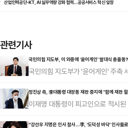
산업인력공단-KT, AI 실무역량 강화 협력…공공서비스 혁신 앞장
관련기사
국민의힘 지도부, 이 와중에 '윤어게인' 발대식 총출동
국민의힘 지도부가 '윤어게인' 주축
모습을 놓고 한동훈 전 대표가 일침을
일 당 지도부가 전날 윤상현 의원이 
정진상 측, 李대통령 대장동 재판 중지에 "함께 재판 
이재명 대통령이 피고인으로 적시된 
식에 총출동한 것을 겨냥해 "현 국민
당선으로 중단된 후 약 한 달 만에 
어게인' '부정선거 음모론'이 '합리적
진상 전 당대표실 정무조정실장도 재
“강선우 지명은 인사 참사…李, ‘도덕성 바닥’ 인사들
신'에 맞는다고 생각하는 것인지 묻