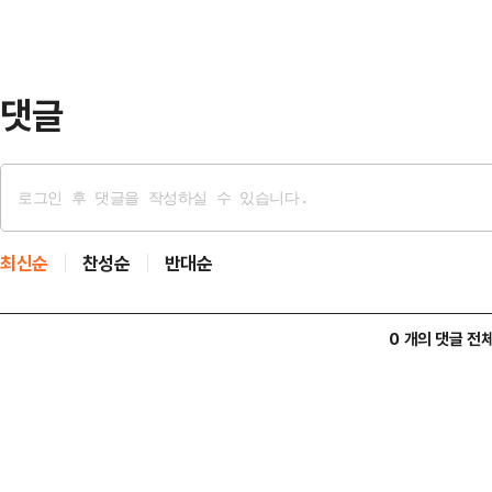
로 마무리 짓게 됐다.네이버웹툰은 
진행 중이다.이번 사태는 지난달 30
레이싱 의혹이…
댓글
최신순
찬성순
반대순
0 개의 댓글 전