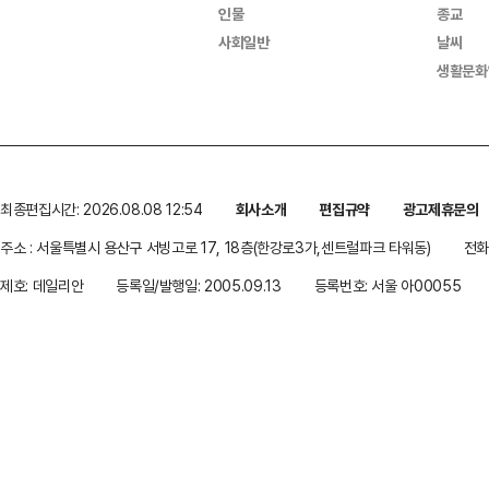
인물
종교
사회일반
날씨
생활문화
최종편집시간: 2026.08.08 12:54
회사소개
편집규약
광고제휴문의
주소 : 서울특별시 용산구 서빙고로 17, 18층(한강로3가,센트럴파크 타워동)
전화 
제호: 데일리안
등록일/발행일: 2005.09.13
등록번호: 서울 아00055