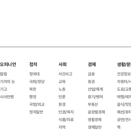
오피니언
정치
사회
경제
생활/문
칼럼
청와대
사건사고
금융
건강정보
기자의 눈
국회/정당
교육
증권
자동차/
기고
북한
노동
산업/재계
도로/교
시사만평
행정
언론
중기/벤처
여행/레
국방/외교
환경
부동산
음식/맛
정치일반
인권/복지
글로벌경제
패션/뷰
식품/의료
생활경제
공연/전
지역
경제일반
책