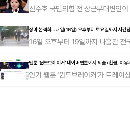
신주호 국민의힘 전 상근부대변인이
판부는 "이미 내부적으로 합의된 사항
비상대책위원장, 유상범 원내운영수석
싼 의혹과 관련해 “이재명 대통령의
하겠다는 뜻을 밝혔다.서울중앙지방법
석열)계 의원들…
전 부대변인은 자신이 진행하는 데일
장마 본격화…내일(16일) 오후부터 토요일까지 시간당
날 오전 특정범죄가중처벌 등에 관한 
16일 오후부터 19일까지 나흘간 전
TV’에서 “현역 국회의원인 강선우 
실장에 대한 77차 공판에 돌입했다.
30∼50㎜씩 비가 쏟아질 때도 있
처음 제기된 것이 아니라 이미 국회
이재명 대통령에…
일 기상청 브리핑에 따르면 16일 
웹툰 '윈드브레이커' 네이버웹툰에서 퇴출+환불, 이유
내용”이라며 “국회의원으로서, 고위
인기 웹툰 '윈드브레이커'가 트레이싱
저기압 전면에서 부는 고온다습한 공기
인물로 알려져 있었다”고 말했다.그
란 끝에 네이버웹툰에서 퇴출 당했다.
등에 비가 거세게 쏟아지기 시작하겠다
같은 당에서 함께 활동했던…
'윈드브레이커'의 전 회차를 플랫폼에
저기압 뒤쪽에서 내려오는 차고 건
레이커'를 검색하면 베스트 도전 당
넓힌 북태평양고기압의 가장자리를 
있다.이번 논란으로 조용석 작가는 불
하면서 경기 남부·강원 …