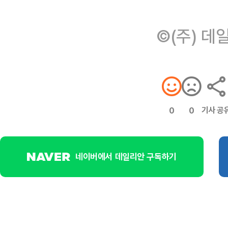
©(주) 데
기사 공
0
0
네이버에서 데일리안 구독하기