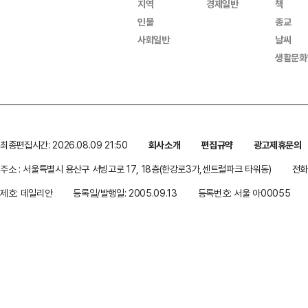
지역
경제일반
책
인물
종교
사회일반
날씨
생활문화
최종편집시간: 2026.08.09 21:50
회사소개
편집규약
광고제휴문의
주소 : 서울특별시 용산구 서빙고로 17, 18층(한강로3가,센트럴파크 타워동)
전화 
제호: 데일리안
등록일/발행일: 2005.09.13
등록번호: 서울 아00055