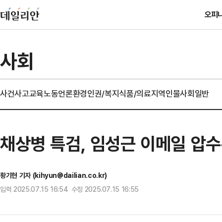
오피
사회
사건사고
교육
노동
언론
환경
인권/복지
식품/의료
지역
인물
사회일반
채상병 특검, 임성근 이메일 압
황기현 기자 (kihyun@dailian.co.kr)
입력 2025.07.15 16:54 수정 2025.07.15 16:55