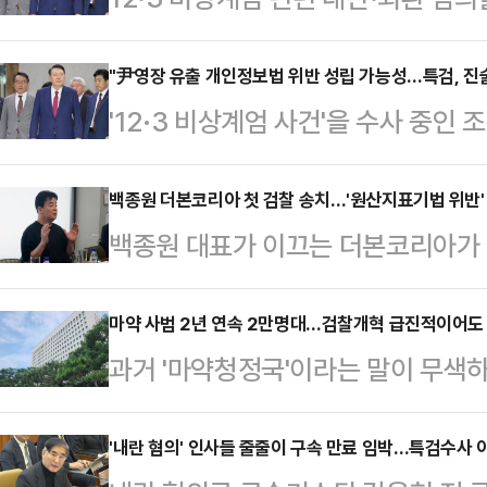
이 10일 윤 전 대통령 재구속에 성
검은 구속영장에 적시한 특수공무집행
"尹영장 유출 개인정보법 위반 성립 가능성…특검, 진술
'12·3 비상계엄 사건'을 수사 중
증에 집중할 계획이다. 법조계에선 
대한 구속영장이 변호인단을 통해 
속 불응할 가능성이 높지만, 외환죄
밝혔다. 법조계에선 업무상비밀누설
백종원 더본코리아 첫 검찰 송치…'원산지표기법 위반' 
협조 유무와 상관 없이 혐의가 인정
백종원 대표가 이끄는 더본코리아가 
번호 등 개인정보가 유출된 만큼 개
특히, 관련자들의 입장 또한 유의미
졌다. 경찰이 더본코리아와 관련해 수
측했다. 전문가들은 특히, 오는 8일
다.11일 법조계에…
찰에 송치된 건 이번이 처음이라 소
마약 사범 2년 연속 2만명대…검찰개혁 급진적이어도 
특검팀에서 관련자 간의 진술 관여를 
과거 '마약청정국'이라는 말이 무색하
사건에서 더본코리아가 의도적으로 
압박용으로 대응하려는 목적도 엿보
명 이상 검거되는 등 관련 범죄가 
산지를 혼동할 가능성이 있는지 여부
박지영 특검보는 전날 브리…
(SNS)와 다크웹 등에서 비대면 
'내란 혐의' 인사들 줄줄이 구속 만료 임박…특검수사 
만일 혐의가 인정된다면 고의성 여부