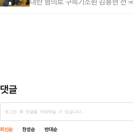
내란 혐의로 구속기소된 김용현 전 
과 검거 난이도는 갈수록 높아지는 
산지표기법 위반의 경우 최대 7년 
에서 재판받게 됐다. 김 전 장관 외
없애고, 검찰을 기소나 영장 청구만
가능하다.지난 4일 …
박한 가운데 법조계에선 재판이 오래
로 한 검찰개혁이 추진되고 있어 마약
예정되어 있었다며 만기가 임박한 피
조계는 검찰개혁에 공감하나 검찰을 
직권 보석을 한 것이라고 분석했다.
대한 전문적인 수사력…
있으므로 별건 구속될 가능성이 존재
청구가 이뤄질 가능성도 작지 않다고
앙지법 형사합의2…
댓글
최신순
찬성순
반대순