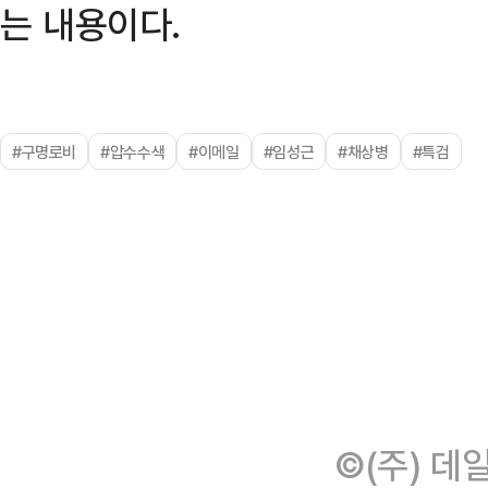
는 내용이다.
#구명로비
#압수수색
#이메일
#임성근
#채상병
#특검
©(주) 데