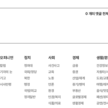
0 개의 댓글 전
오피니언
정치
사회
경제
생활/문
칼럼
청와대
사건사고
금융
건강정보
기자의 눈
국회/정당
교육
증권
자동차/
기고
북한
노동
산업/재계
도로/교
시사만평
행정
언론
중기/벤처
여행/레
국방/외교
환경
부동산
음식/맛
정치일반
인권/복지
글로벌경제
패션/뷰
식품/의료
생활경제
공연/전