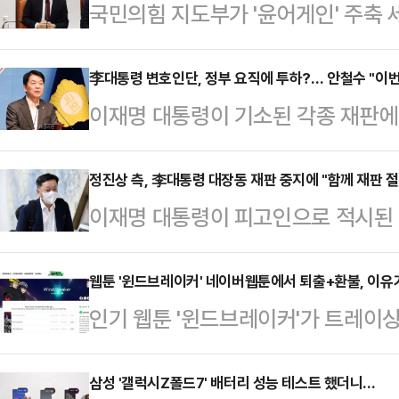
국민의힘 지도부가 '윤어게인' 주축
모습을 놓고 한동훈 전 대표가 일침을
일 당 지도부가 전날 윤상현 의원이 
李대통령 변호인단, 정부 요직에 투하?… 안철수 "이번
이재명 대통령이 기소된 각종 재판에
식에 총출동한 것을 겨냥해 "현 국민
부 요직에 대거 포진했다는 논란과 
어게인' '부정선거 음모론'이 '합리적
의원이 "이번이 끝이 아닐 것"이라고
정진상 측, 李대통령 대장동 재판 중지에 "함께 재판 
신'에 맞는다고 생각하는 것인지 묻
이재명 대통령이 피고인으로 적시된 
에 "이 대통령이 연루된 재판에서 
비상대책위원장, 유상범 원내운영수석
당선으로 중단된 후 약 한 달 만에 
고 있다"며 "법제처장, 국정원 기조
석열)계 의원들…
진상 전 당대표실 정무조정실장도 재
웹툰 '윈드브레이커' 네이버웹툰에서 퇴출+환불, 이유
공직기강비서관, 민정수석실 행정관 
인기 웹툰 '윈드브레이커'가 트레이싱
판부는 "이미 내부적으로 합의된 사항
강한 자리"라고 일침을 가했다.실제
란 끝에 네이버웹툰에서 퇴출 당했다.
하겠다는 뜻을 밝혔다.서울중앙지방법
회 등 임명직 요직에…
'윈드브레이커'의 전 회차를 플랫폼에
삼성 '갤럭시Z폴드7' 배터리 성능 테스트 했더니...
날 오전 특정범죄가중처벌 등에 관한 