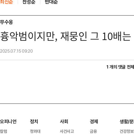
최신순
찬성순
반대순
무수옹
흉악범이지만, 재뭉인 그 10배는
2025.07.15
09:20
1 개의 댓글 전
오피니언
정치
사회
경제
생활/문
칼럼
청와대
사건사고
금융
건강정보