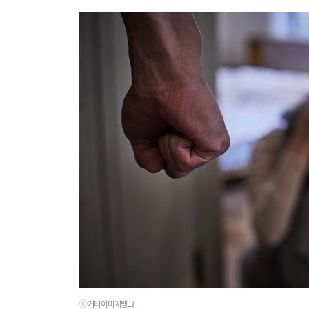
ⓒ게티이미지뱅크