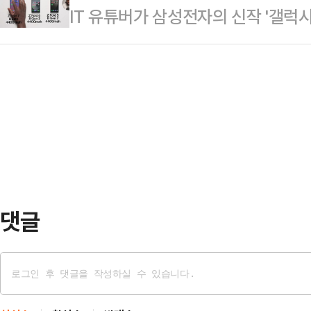
IT 유튜버가 삼성전자의 신작 '갤럭
레이커'를 검색하면 베스트 도전 당
실장에 대한 77차 공판에 돌입했다.
과를 공개했다.최근 IT유튜브 채널 러버
있다.이번 논란으로 조용석 작가는 불
이재명 대통령에…
시Z폴드7와 함께 갤럭시Z폴드5, 
로 마무리 짓게 됐다.네이버웹툰은 
영상을 게재했다.이번에 출시된 갤럭
진행 중이다.이번 사태는 지난달 30
배터리가 탑재됐다.테스트는 ▲카메라
레이싱 의혹이…
틱톡 동영상 ▲인스타그램 릴 ▲유
아스팔트 유나이트 게임 ▲왓츠앱 영
시Z폴드7은…
댓글