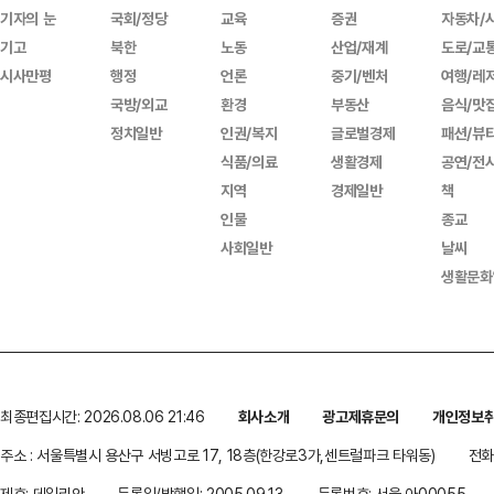
기자의 눈
국회/정당
교육
증권
자동차/
기고
북한
노동
산업/재계
도로/교
시사만평
행정
언론
중기/벤처
여행/레
국방/외교
환경
부동산
음식/맛
정치일반
인권/복지
글로벌경제
패션/뷰
식품/의료
생활경제
공연/전
지역
경제일반
책
인물
종교
사회일반
날씨
생활문화
최종편집시간: 2026.08.06 21:46
회사소개
광고제휴문의
개인정보
주소 : 서울특별시 용산구 서빙고로 17, 18층(한강로3가,센트럴파크 타워동)
전화 
제호: 데일리안
등록일/발행일: 2005.09.13
등록번호: 서울 아00055