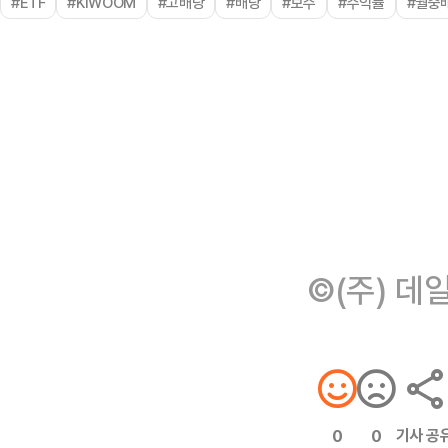
#ETF
#KIWOOM
#고배당
#배당
#보수
#수익률
#월중
©(주) 데
기사 공
0
0