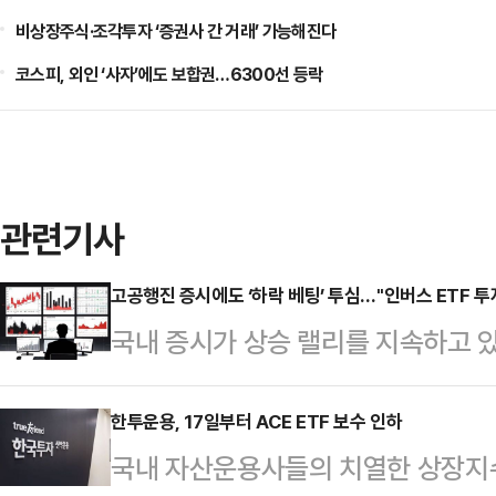
비상장주식·조각투자 ‘증권사 간 거래’ 가능해진다
코스피, 외인 ‘사자’에도 보합권…6300선 등락
관련기사
고공행진 증시에도 ‘하락 베팅’ 투심…"인버스 ETF 투
국내 증시가 상승 랠리를 지속하고 
(역방향) 상장지수펀드(ETF)에 투
가 고점에 달했다는 우려 심리가 반
한투운용, 17일부터 ACE ETF 보수 인하
국내 자산운용사들의 치열한 상장지수펀
손실 위험이 커질 수 있다며 주의를 