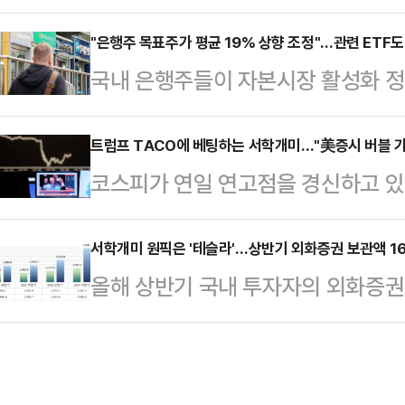
자신탁운용이 ‘맞불 카드’를 꺼내 들
면 최근 일주일 동안 국내 ETF 시
던 기존 방침을 접고 ACE ETF 보
"은행주 목표주가 평균 19% 상향 조정"…관련 ETF도
상품은 ‘KODEX 200선물인버스2X(
국내 은행주들이 자본시장 활성화 정
에 따르면 한국투자신탁운용은 오는 1
선물 지수를 2배 역추종하는 곱버스
데 관련 상장지수펀드(ETF)들도 덩
국 대표지수를 추종하는 ETF 4종
락할 …
한국거래소에 따르면 이달(7월 1~1
트럼프 TACO에 베팅하는 서학개미…"美증시 버블 
살펴보면 ‘ACE 200’는 0.09%에서 
코스피가 연일 연고점을 경신하고 
면 은행 관련 ETF의 비중이 절반(5
에서 0.01%로 조정한다.‘ACE 미국
의 '관성'은 흔들리지 않고 있다. 이른바
높은 수익률을 기록한 상품은 ‘RISE
Chicken Out) 랠리'에 대한 
서학개미 원픽은 '테슬라'…상반기 외화증권 보관액 1
‘TIGER 은행고배당플러스TOP10(9
올해 상반기 국내 투자자의 외화증권 
비중과 경기침체 우려와 동떨어진 기
(8.88%)’, ‘KODEX 은행(8.77%)’
나, 결제금액은 3.2% 감소한 것으
을 경고하고 있다.'타코(TACO)'는
위는 전부 테슬라가 차지했다.14일
Always Chickens Out)'의 
내 투자자 외화증권 보관금액은 1844
러서는 트럼프 미국 대통령의 관세 