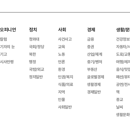
오피니언
정치
사회
경제
생활/문
칼럼
청와대
사건사고
금융
건강정보
기자의 눈
국회/정당
교육
증권
자동차/
기고
북한
노동
산업/재계
도로/교
시사만평
행정
언론
중기/벤처
여행/레
국방/외교
환경
부동산
음식/맛
정치일반
인권/복지
글로벌경제
패션/뷰
식품/의료
생활경제
공연/전
지역
경제일반
책
인물
종교
사회일반
날씨
생활문화