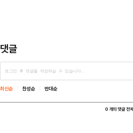
난해 말(1587억2000만 달러) 대
3000만 달러로 지난해 말보다 11.
30.3% 늘었다.시장별로 살펴보면 
댓글
최신순
찬성순
반대순
0 개의 댓글 전