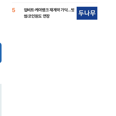
준비 [Now 2.30]
중
5
10
업비트·케이뱅크 재계약 가닥…빗
마사
썸·코인원도 연장
경마