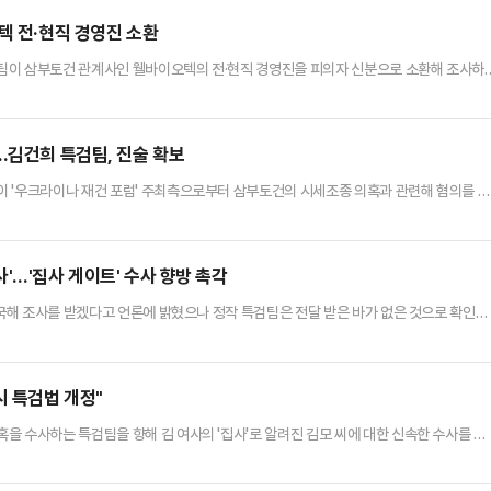
에 포함되지 않았다.앞서 특검팀은 '서울~양평 고속도로 특혜 의…
텍 전·현직 경영진 소환
팀이 삼부토건 관계사인 웰바이오텍의 전·현직 경영진을 피의자 신분으로 소환해 조사하
 의혹을 추궁할 것으로 보인다.13일 법조계에 따르면 김건희 특검팀은 이날 오전 10시 
웰바이오텍 전 대표이사를 서울 종로구 KT광화문빌딩 웨스트에 마련된 사무실로 불러 조
의를 받고 있다.취재진은 이날 특검에 출석하는 구 전 대표에게 "우크라…
…김건희 특검팀, 진술 확보
이 '우크라이나 재건 포럼' 주최측으로부터 삼부토건의 시세조종 의혹과 관련해 혐의를 뒷
계에 따르면 양용호 유라시아경제인협회장은 최근 특검에 출석해 참고인 조사를 받는 과정
수 있었으나 삼부토건은 마치 협회 초청을 받아 참석한 것처럼 기사가 났다"며 "주가 관리
해졌다.유라시아경제인협회는 2023년 5월 폴란드에서 열린 우크라이나 재…
'…'집사 게이트' 수사 향방 촉각
귀국해 조사를 받겠다고 언론에 밝혔으나 정작 특검팀은 전달 받은 바가 없은 것으로 확인됐
지도 불분명한 가운데 김씨에 대한 조사가 조만간 이뤄질지 주목된다.11일 법조계에 따르면
트에 마련된 브리핑룸에서 정례 브리핑을 통해 "집사 게이트의 주 피의자인 김씨가 자진
가 있었다"며 "특검은 김씨로부터 직접적으로나 간접적으로 출석 …
 특검법 개정"
을 수사하는 특검팀을 향해 김 여사의 '집사'로 알려진 김모 씨에 대한 신속한 수사를 촉
고위원회의에서 "김건희 씨 집사 김모 씨에 대한 신속한 수사를 촉구한다"고 말했다.김 
에 대기업들이 투자한 사건을 수사하고 있다. 그런데 김모 씨는 지난 4월 가족들을 데리고