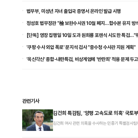
법무부, 미성년 자녀 출입국 증명서 온라인 발급 시행
정성호 법무장관 "檢 보완수사권 10월 폐지…합수본 유지 방식
[단독] 영장 집행일 10일 도과 원희룡 포렌식 시도한 특검…"
'쿠팡 수사 외압 폭로' 문지석 검사 "중수청 수사관 지원 계획"
'옥신각신' 종합-내란특검, 비상계엄에 '반란죄' 적용 문제 두
관련기사
김건희 특검팀, '양평 고속도로 의혹' 국토
김건희 여사 관련 의혹을 수사하는 민중기 특별검사팀이
선 것으로 알려졌다.14일 법조계에 따르면 김건희 특검
았던 동해종합기술공사와 경동엔지니어링 사무실 등에 수