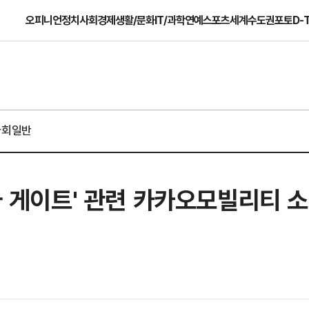
오피니언
정치
사회
경제
생활/문화
IT/과학
연예
스포츠
세계
수도권
포토
D-
사회일반
집사 게이트' 관련 카카오모빌리티 