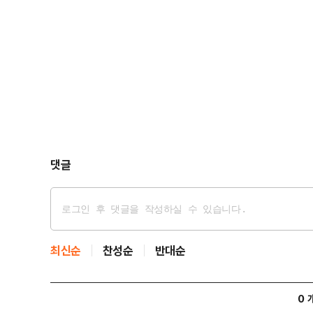
해외로 출국했다. 사실상 수사를 피해 도망간 것"이라
댓글
최신순
찬성순
반대순
0 