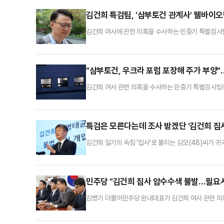
전 국토교통부 장관과 김선교 국민의힘 의원 등은 대상
김건희 특검팀, '삼부토건 관계사' 웰바이오
김건희 여사에 관한 의혹을 수사하는 민중기 특별검사
있다. 특검은 이들을 상대로 우크라이나 재건 포럼 관련
기훈 웰바이오텍 회장 겸 삼부토건 부회장과 구세현 
에 들어갔다. 이들은 자본시장법상 부정거래행위 등 혐
"삼부토건, 우크라 포럼 포장해 주가 부양"
김건희 여사 관련 의혹을 수사하는 민중기 특별검사팀
받침하는 진술을 확보한 것으로 알려졌다.12일 법조
에서 "포럼은 가입비 100만원만 내면 누구나 참여할 
위해 포장한다고 생각했다"는 취지로 말한 것으로 전
특검은 모른다는데 조사 받겠단 '김건희 집사
김건희 일가의 속칭 '집사'로 불리는 김모(48)씨가 
다. '집사 게이트'가 특검법 상 수사 대상에 포함되는
문홍주 특검보는 이날 서울 종로구 KT광화문빌딩 웨스
귀국해 특검의 조사를 받겠다는 의사를 밝힌 언론 기사
민주당 "김건희 집사 압수수색 불발…필요시
김병기 더불어민주당 원내대표가 김건희 여사 관련 의혹
구했다.김병기 원내대표는 11일 오전 국회에서 열린 최
내대표는 "김건희 특검은 김모 씨의 부실 렌트카 업체