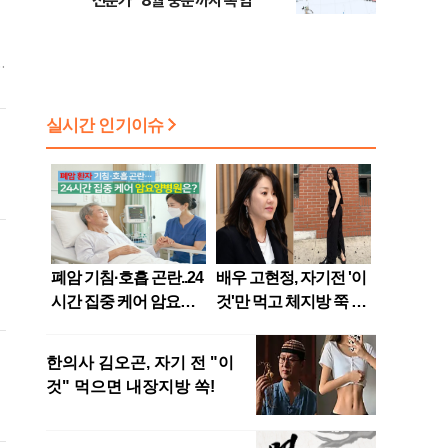
전문가 "8월 중순까지 폭염"
고
이
사
를
원