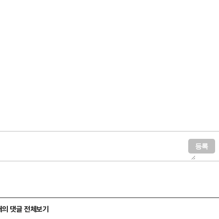
고 봤다.최근 김건희 국정농단 특검팀은 김모 씨가 설립에 관여한…
개의 댓글 전체보기