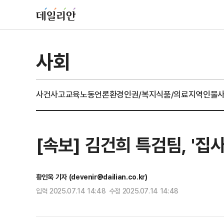
사회
사건사고
교육
노동
언론
환경
인권/복지
식품/의료
지역
인물
[속보] 김건희 특검팀, '
황인욱 기자 (devenir@dailian.co.kr)
입력 2025.07.14 14:48 수정 2025.07.14 14:48