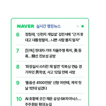
실시간 랭킹뉴스
6
 꼴 만들었
정청래, '신천지 개입설' 김민석에 "근거 못
대고 대통령팔이…나쁜 사람 뽑지 말자"
7
?"…국민의힘
[단독] 현대차·기아 자율주행 특허, 美 등
록…韓선 진보성 공방
8
백 장관 사퇴
'화장실서 쓰러진 채 발견' 킥복싱 연습 경
 공개하라"
기하던 男학생, 사고 12일 만에 사망
9
...전문가
‘풀옵션 4100만원’ 신형 아반떼, 계약 첫
날 1만대 넘겼다
10
 떠오른
AI 호황에 곳간 채운 삼성·SK하이닉스…
주주환원 확대 눈길