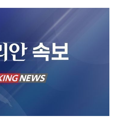
1
"우리가 지지했던 인간들이 이
다" 허지웅 일침
2
​"정청래 당선이 차라리 낫다
내부서 나오는 이색 셈법
3
국민 75.6% "탈영 의혹 안규
해야"…천하람 "병적기록 즉각
4
태풍 '돌핀' 와도 찜통더위 계속
"8월 중순까지 폭염"
5
기껏 생수 보냈더니 "화장실 물
다"...日 누리꾼 발언 ‘역풍’