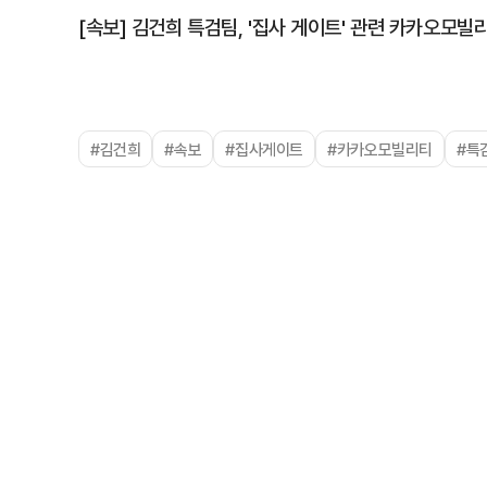
[속보] 김건희 특검팀, '집사 게이트' 관련 카카오모빌
#김건희
#속보
#집사게이트
#카카오모빌리티
#특