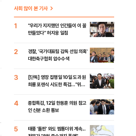
사회 많이 본 기사
1
"우리가 지지했던 인간들이 이 꼴
만들었다" 허지웅 일침
2
경찰, '국가대표팀 감독 선임 의혹'
대한축구협회 압수수색
3
[단독] 영장 집행일 10일 도과 원
희룡 포렌식 시도한 특검…"위법
증거 수집" 지적
4
종합특검, 12일 한동훈 의원 참고
인 신분 소환 통보
나
5
태풍 '돌핀' 와도 찜통더위 계속...
룡