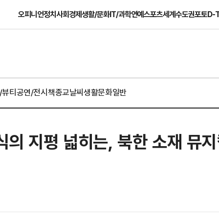
오피니언
정치
사회
경제
생활/문화
IT/과학
연예
스포츠
세계
수도권
포토
D-
/뷰티
공연/전시
책
종교
날씨
생활문화일반
인식의 지평 넓히는, 북한 소재 뮤