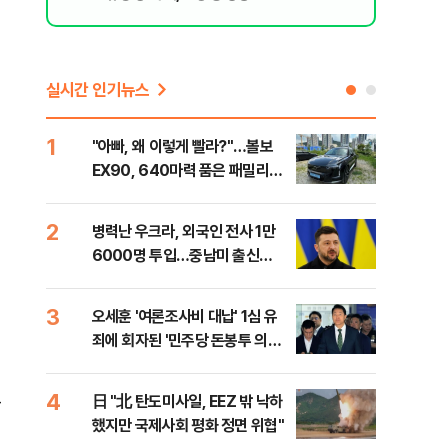
실시간 인기뉴스
1
6
"아빠, 왜 이렇게 빨라?"…볼보
"삼
EX90, 640마력 품은 패밀리카
中창
[시승기]
2
7
병력난 우크라, 외국인 전사 1만
보완
6000명 투입…중남미 출신
은 
40%
3
8
오세훈 '여론조사비 대납' 1심 유
[데
죄에 회자된 '민주당 돈봉투 의
회 
혹'…왜?
대통
나,
고
4
9
日 "北 탄도미사일, EEZ 밖 낙하
'경
이닉
했지만 국제사회 평화 정면 위협"
조준
점화