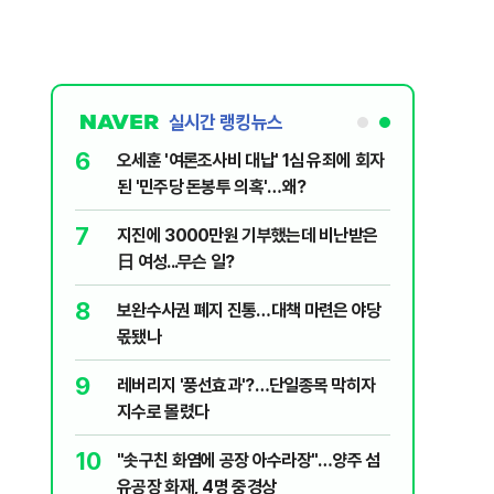
실시간 랭킹뉴스
1
6
"삼성·SK보다 싸게 달라"…애플, 中창신
오세훈 '
에 '더 비싸다' 퇴짜
된 '민주
2
7
[데일리안 오늘뉴스 종합] 축구협회 외국
지진에 
인 심판에 성접대 의혹, 李대통령 20대 지
日 여성..
지율 하락 의식했나, 삼전닉스 올인은 금
3
8
李대통령, 20대 지지율 하락 의식했
보완수사
물, SK하이닉스 프리마켓 시초가 논란 재
나…"청년 보편적 지원 문턱 낮춰야"
몫됐나
점화, 김민석 "과반 승리 가능성 99%" 등
4
9
'압수수색·성접대 의혹' 송두리째 흔들리는
레버리지 
대한민국 축구판
지수로 
5
10
"약만으론 한계"…당뇨병 '시작' 막는 의사
"솟구친 
과학자의 도전 [내일의 닥터]
유공장 화