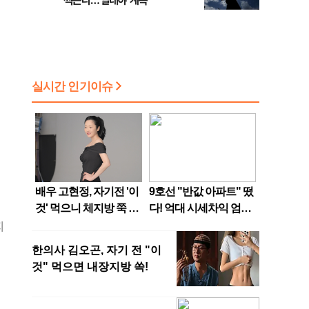
찍는다…열대야 계속
지