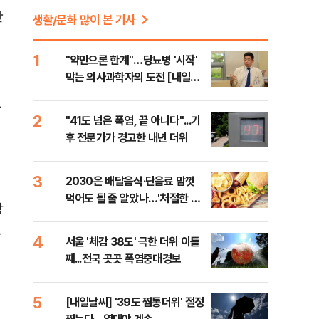
한
생활/문화 많이 본 기사
1
"약만으론 한계"…당뇨병 '시작'
막는 의사과학자의 도전 [내일의
닥터]
있
2
"41도 넘은 폭염, 끝 아니다"...기
후 전문가가 경고한 내년 더위
3
2030은 배달음식·단음료 맘껏
먹어도 될 줄 알았나…'처절한 대
장
가' [김효경의 데일리 헬스]
고
4
서울 '체감 38도' 극한 더위 이틀
째...전국 곳곳 폭염중대경보
5
[내일날씨] '39도 찜통더위' 절정