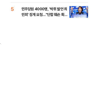
금폭
99
5
10
민주당원 4000명, '박쥐 발언 최
美,
민희' 징계 요청…"단합 훼손 확인
협에
해야"
앙