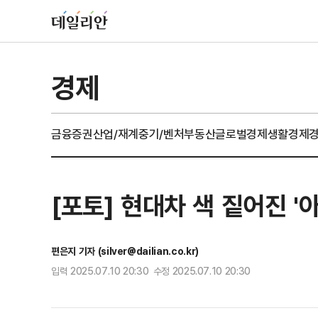
경제
금융
증권
산업/재계
중기/벤처
부동산
글로벌경제
생활경제
[포토] 현대차 색 짙어진 '
편은지 기자 (silver@dailian.co.kr)
입력 2025.07.10 20:30 수정 2025.07.10 20:30