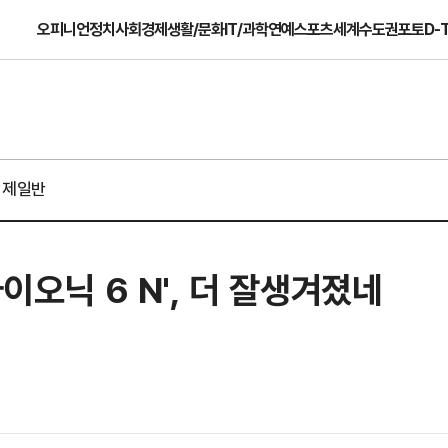
오피니언
정치
사회
경제
생활/문화
IT/과학
연예
스포츠
세계
수도권
포토
D-
경제일반
아이오닉 6 N', 더 잘생겨졌네