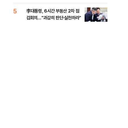
외부
5
10
李대통령, 6시간 부동산 2차 점
이란
검회의…"과감히 판단·실천하라"
호르