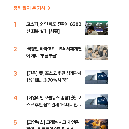
경제 많이 본 기사
1
코스피, 외인 매도 전환에 6300
선 회복 실패 [시황]
2
'국장만 하라고?'…ISA 세제개편
에 개미 '부글부글'
3
[단독] 美, 포스코 후판 상계관세
1%대로…3.70%서 '뚝'
4
[데일리안 오늘뉴스 종합] 美, 포
스코 후판 상계관세 1%대…천하
람, 의원 최초 논산훈련소 2박3일
'입소'
5
[코인뉴스] 고래는 사고 개인은