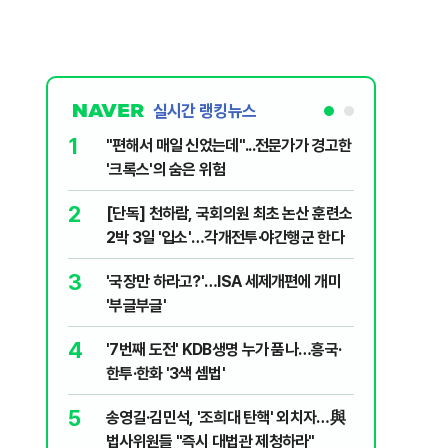
실시간 랭킹뉴스
1
6
"편해서 매일 신었는데"...전문가가 경고한
[단독 인
'크록스'의 숨은 위험
된 C교수
된 행위"
2
7
[단독] 천하람, 국회의원 최초 논산 훈련소
하닉 프리
2박 3일 '입소'…각개전투·야간행군 한다
일부터 상
3
8
'국장만 하라고?'…ISA 세제개편에 개미
정청래 "
'부글부글'
민석 "자
4
9
'7번째 도전' KDB생명 누가 품나…흥국·
송영길, 
한투·한화 '3색 셈법'
히려 이인
5
10
송영길·김민석, '조희대 탄핵' 외치자…與
'눈앞이 
법사위원들 "즉시 대법관 제청하라"
전