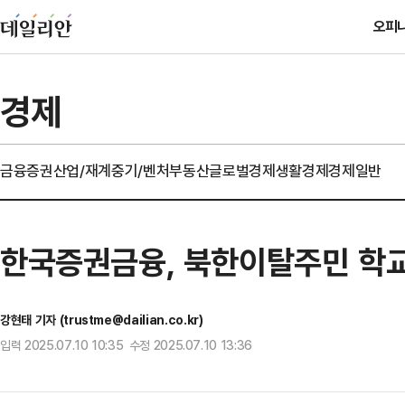
오피
경제
금융
증권
산업/재계
중기/벤처
부동산
글로벌경제
생활경제
경제일반
한국증권금융, 북한이탈주민 학교에
강현태 기자 (trustme@dailian.co.kr)
입력 2025.07.10 10:35 수정 2025.07.10 13:36