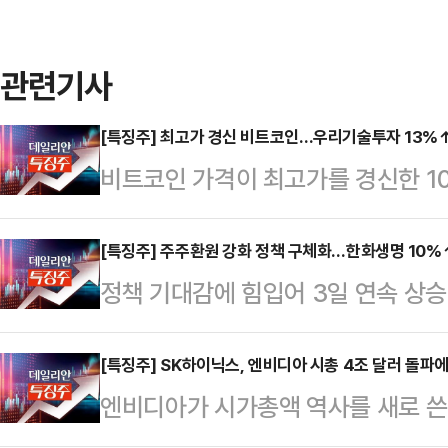
관련기사
[특징주] 최고가 경신 비트코인…우리기술투자 13%
비트코인 가격이 최고가를 경신한 1
등 관련주가 강세를 보이고 있다.한국
코스닥 시장에서 우리기술투자는 전장보
[특징주] 주주환원 강화 정책 구체화…한화생명 10%
정책 기대감에 힘입어 3일 연속 상승
래되고 있다. 장중 한때 1만1570
에도 오름세를 보이고 있다.한국거래소
는 국내 가상화폐거래소 업비트를 운
피 시장에서 한화생명 주가는 전날 대
[특징주] SK하이닉스, 엔비디아 시총 4조 달러 돌파에
마찬가지로 두나무 지분을 보유하고 
엔비디아가 시가총액 역사를 새로 쓴
있다. 장중 한때 4185원에 거래가
세를 보이고 있다.간밤 비트코인 가격
다.10일 한국거래소에 따르면 이날 오