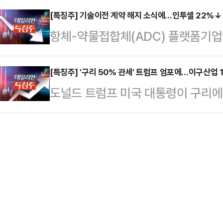
(1.88%), 8일(4.78%), 9일(
까지 오르며 …
래일 대비 1.42%(4000원) 오른
[특징주] 기술이전 계약 해지 소식에…인투셀 22%↓
를 보이고 있다.정부·여당이 자사주 
항체-약물접합체(ADC) 플랫폼기업
벌 인공지능(AI) 대장주인 엔비디아
화 정책을 구체화하자 관련 수혜주로 
10일 장 초반 급락하고 있다.한국거
4조 달러(한화 약 5502조원)를 
투셀 주가는 전 거래일 대비 24.10
[특징주] '구리 50% 관세' 트럼프 엄포에…이구산업 
뉴욕증시에서 엔비디아는 전 거래일 대
도널드 트럼프 미국 대통령이 구리에
중 한때 2만8950원까지 떨어지기
마쳤다. 주가는 장중 2.5% 상승한
으로 구리 가격이 급등하자 9일 국
ADC 플랫폼기술 '넥사테칸(Nexat
고 있다.한국거래소에 따르면, 이날 
기술이전 계약을 해지한 것이 투자
업은 전장보다 12.69% 오른 55
오는 전날 넥사테칸 도입 계약에 대한
원재료로 한 가공제품을 만드는 국내
해당 기술을 사…
산(5.40%) 대창(5.40%), LS(
이고 있다.앞서 트럼프 대통령은 미