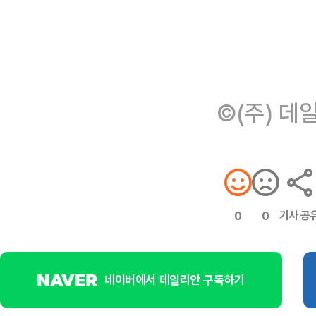
©(주) 데
기사 공
0
0
네이버에서 데일리안 구독하기