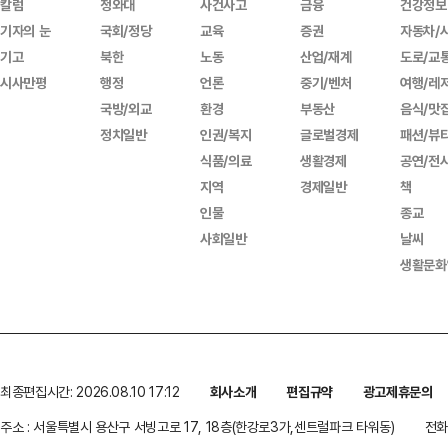
칼럼
청와대
사건사고
금융
건강정보
기자의 눈
국회/정당
교육
증권
자동차/
기고
북한
노동
산업/재계
도로/교
시사만평
행정
언론
중기/벤처
여행/레
국방/외교
환경
부동산
음식/맛
정치일반
인권/복지
글로벌경제
패션/뷰
식품/의료
생활경제
공연/전
지역
경제일반
책
인물
종교
사회일반
날씨
생활문화
최종편집시간: 2026.08.10 17:12
회사소개
편집규약
광고제휴문의
주소 : 서울특별시 용산구 서빙고로 17, 18층(한강로3가,센트럴파크 타워동)
전화 