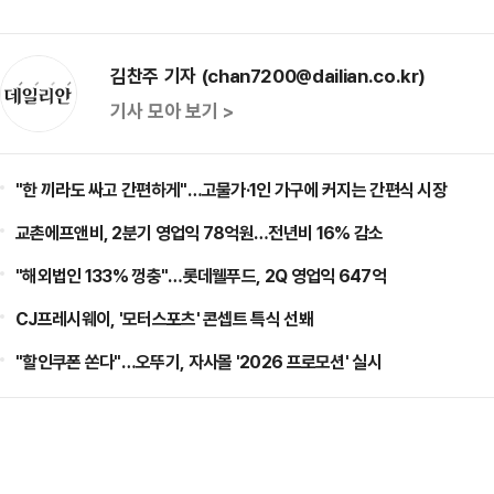
김찬주 기자 (chan7200@dailian.co.kr)
기사 모아 보기 >
"한 끼라도 싸고 간편하게"…고물가·1인 가구에 커지는 간편식 시장
교촌에프앤비, 2분기 영업익 78억원…전년비 16% 감소
"해외법인 133% 껑충"…롯데웰푸드, 2Q 영업익 647억
CJ프레시웨이, '모터스포츠' 콘셉트 특식 선봬
"할인쿠폰 쏜다"…오뚜기, 자사몰 '2026 프로모션' 실시