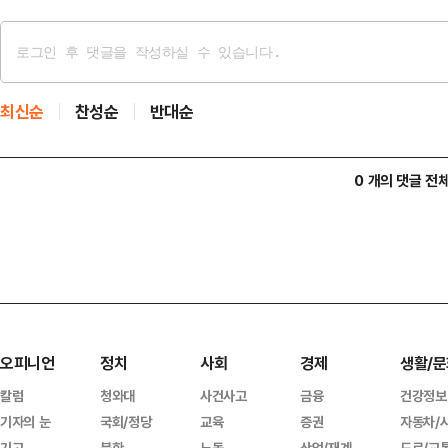
최신순
찬성순
반대순
0 개의 댓글 전
오피니언
정치
사회
경제
생활/문
칼럼
청와대
사건사고
금융
건강정보
기자의 눈
국회/정당
교육
증권
자동차/
기고
북한
노동
산업/재계
도로/교