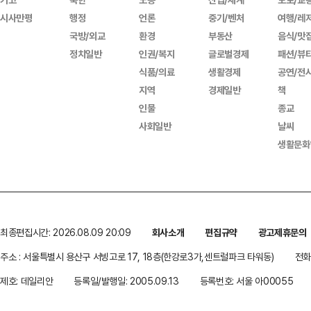
시사만평
행정
언론
중기/벤처
여행/레
국방/외교
환경
부동산
음식/맛
정치일반
인권/복지
글로벌경제
패션/뷰
식품/의료
생활경제
공연/전
지역
경제일반
책
인물
종교
사회일반
날씨
생활문화
최종편집시간: 2026.08.09 20:09
회사소개
편집규약
광고제휴문의
주소 : 서울특별시 용산구 서빙고로 17, 18층(한강로3가,센트럴파크 타워동)
전화 
제호: 데일리안
등록일/발행일: 2005.09.13
등록번호: 서울 아00055