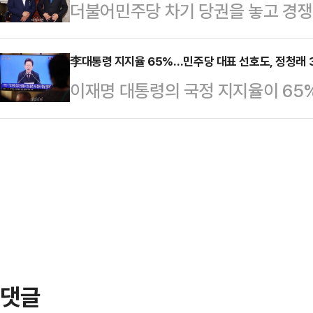
더불어민주당 차기 당권을 놓고 경쟁
대의원 15%·권리당원 55%·일반 국
정 의원은 "국민의힘이 호락호락, 
이 민주당 텃밭인 호남을 찾아 지지를
포진해 있는 호남을 집중 공략하는 
수밖에 …
김대중컨벤션센터에서 열린 '국민이 
李대통령 지지율 65%…민주당 대표 선호도, 정청래 3
이'에 돌입한 박찬대 의원은 8일 
이재명 대통령의 국정 지지율이 65
개혁 입법, 이재명 정부 성공을 위해
갖는다.7일엔 광주 지역 당원 간담
다.한국갤럽이 지난 1∼3일 이동통신
달라"라고 말했다.국회 탄핵소추위원
의 스킨…
출을 활용해 '이재명 대통령이 대통
윤석열 전 대통령 탄핵 소추를 추진한
는지, 잘못 수행하고 있다고 보는지'
날 북콘서트엔 최기상·권향엽·민형배
있다'고 긍정평가했다.이 대통령의 지
주철현 민주당 의…
된 전주보다 1%p오른 수치다. '잘못
는 12%로 조사됐다.정당 지지도는
대비 3%p …
댓글