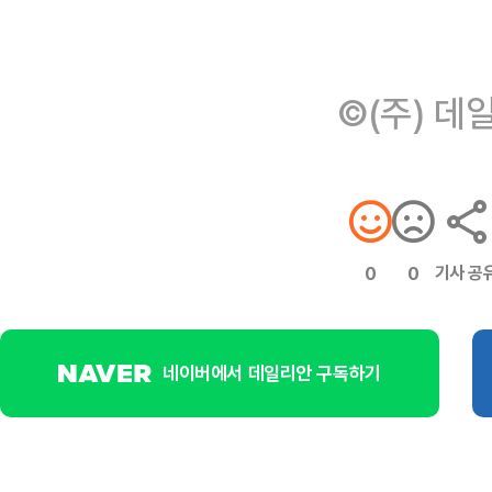
©(주) 데
기사 공
0
0
네이버에서 데일리안 구독하기