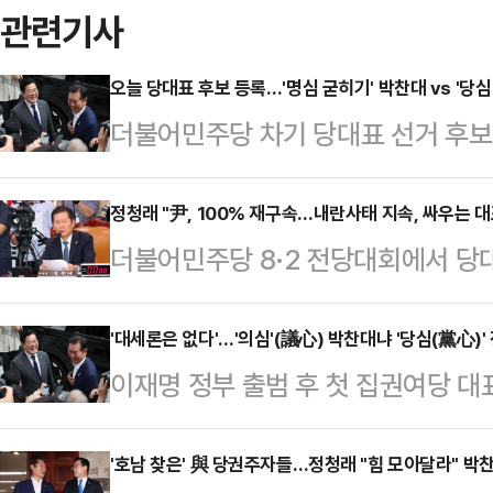
관련기사
오늘 당대표 후보 등록…'명심 굳히기' 박찬대 vs '당심
더불어민주당 차기 당대표 선거 후보 
·인천 연수갑)은 '이재명 대통령 복심
울 마포을)은 '당심'(黨心·당원 표
정청래 "尹, 100% 재구속…내란사태 지속, 싸우는 대
더불어민주당 8·2 전당대회에서 당
정 의원이, '의심'(議心·의원들의 마
은 내란과의 전쟁 중"이라며 "싸우는
대체적인 평가다.박찬대 의원 측은 
8일 KBS광주 라디오 '무등의 아침'
'대세론은 없다'…'의심'(議心) 박찬대냐 '당심(黨心)
818호 사무실을 물려받았다는 사실을
이재명 정부 출범 후 첫 집권여당 대
시 체제로 당을 운영해야 한다"고 말
를 사용하던 박 의원이 이 대통령의 
한 달도 채 남지 않은 가운데 박찬대·
전에 폭풍처럼 몰아쳐서 전광석화처럼
탈전이 한껏 달아오르고 있다. 이번
'호남 찾은' 與 당권주자들…정청래 "힘 모아달라" 박찬
성공의 첫 단추가 될 것"이라고 강조