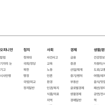
오피니언
정치
사회
경제
생활/문
칼럼
청와대
사건사고
금융
건강정보
기자의 눈
국회/정당
교육
증권
자동차/
기고
북한
노동
산업/재계
도로/교
시사만평
행정
언론
중기/벤처
여행/레
국방/외교
환경
부동산
음식/맛
정치일반
인권/복지
글로벌경제
패션/뷰
식품/의료
생활경제
공연/전
지역
경제일반
책