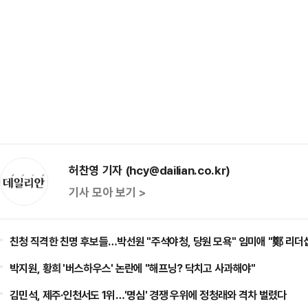
허찬영 기자 (hcy@dailian.co.kr)
기사 모아 보기 >
친청 직격한 친명 후보들…박선원 "주석야청, 당원 모욕" 임미애 "鄭 리더
박지원, 황희 '버스하우스' 논란에 "해프닝? 닥치고 사과해야"
김민석, 제주·인천서도 1위…'명심' 경쟁 우위에 정청래와 격차 벌렸다