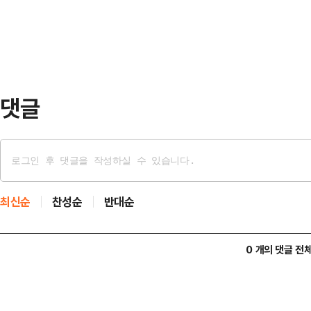
'1000원 백반'으로 소외계층 대상
에 출동해 해당…
원했다.당시는 윤석열 전 대통령 탄
전 총리는 음식점 후원 약 보름 후인 
리는 출마 …
댓글
최신순
찬성순
반대순
0 개의 댓글 전