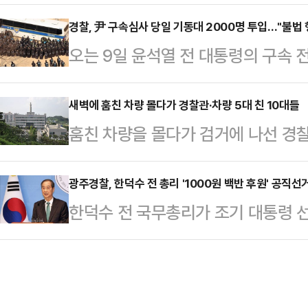
하고 있다.8일 법조계에 따르면 민중
전인 오후 1시에는 경력을 6개 중대
대한 압수영장을 집행하고 있는 것은
경찰, 尹 구속심사 당일 기동대 2000명 투입…"불법 
동대 10개 중대를 투입할 예정으로,
오는 9일 윤석열 전 대통령의 구속 
자료를 제출받는 차원"이라고 언론에
에 따라 유동적일 것으로 보인다.경
가운데 경찰이 찬반 집회가 열릴 것
정도박 의혹과 관련된 것으로 전해졌
대기할 '유치 장소…
력 대응에 나선다.서울경찰청은 "윤
새벽에 훔친 차량 몰다가 경찰관·차량 5대 친 10대들
평화통일가정연합) 간부들을 대상으
훔친 차량을 몰다가 검거에 나선 경
단체 다수가 집결할 것으로 예상한다
장이 '건진법사' 전성배씨 등의 도움
후 달아난 10대들에 대해 경찰이 수
을 안정적으로 관리하고 불법 폭력행
영장 집행의 형식은 갖추되 수사…
따르면 이날 오전 2시40분쯤 고양시
광주경찰, 한덕수 전 총리 '1000원 백반 후원' 공직선
처할 방침"이라고 8일 밝혔다.경찰은
한덕수 전 국무총리가 조기 대통령 선
주차돼 있던 한 승용차를 훔쳐 탔다.
완전히 종료될 때까지 서울 서초구 
으로 경찰 수사를 받고 있다.광주경찰
이도 인근에서 정차돼 있던 차량 5대
대 약 2000명과 안전…
혐의로 고발한 사건을 국가수사본부
차한 뒤 B군과 합류해 근처에 있던 
한 전 총리는 대통령 권한대행 시절이
산단원경찰서는 오전 5시16분쯤 시