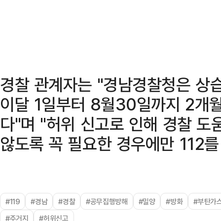
경찰 관계자는 "경남경찰청은 상습
이달 1일부터 8월30일까지 2개
다"며 "허위 신고로 인해 경찰 도
않도록 꼭 필요한 경우에만 112
#119
#경남
#경찰
#공무집행방해
#밀양
#방화
#부탄가
#주거지
#허위신고