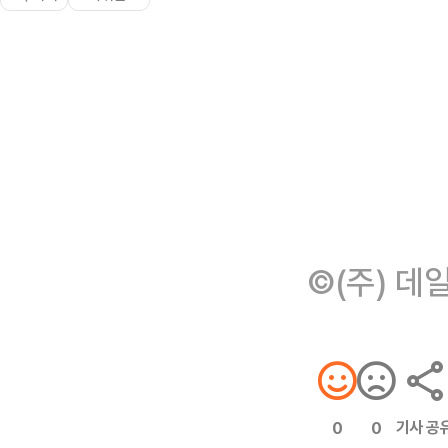
©(주) 데
기사 공
0
0