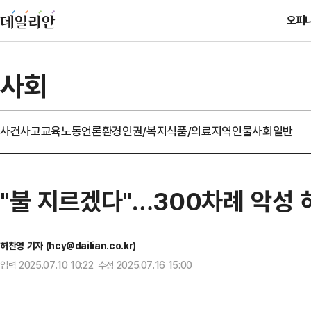
오피
사회
사건사고
교육
노동
언론
환경
인권/복지
식품/의료
지역
인물
사회일반
"불 지르겠다"…300차례 악성 
허찬영 기자 (hcy@dailian.co.kr)
입력 2025.07.10 10:22 수정 2025.07.16 15:00