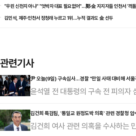
"우린 신천지 아냐" "엇박자 대표 필요없어"…鄭·金 지지자들 인천서 '격돌
김민석, 제주·인천서 정청래 누르고 1위…누적 결과도 金 선두
관련기사
尹 오늘(9일) 구속심사…경찰 "만일 사태 대비해 서울
윤석열 전 대통령의 구속 전 피의자 
이 만일의 사태를 대비해 서울구치소
경기남부경찰청 경비과는 이날 오전 
김건희 특검팀, '통일교 원정도박 의혹' 관련 경찰청 
김건희 여사 관련 의혹을 수사하는
기동대 1개 중대(60여명)를 투입하