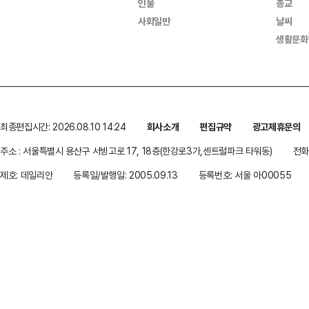
인물
종교
사회일반
날씨
생활문화
최종편집시간: 2026.08.10 14:24
회사소개
편집규약
광고제휴문의
주소 : 서울특별시 용산구 서빙고로 17, 18층(한강로3가,센트럴파크 타워동)
전화 
제호: 데일리안
등록일/발행일: 2005.09.13
등록번호: 서울 아00055