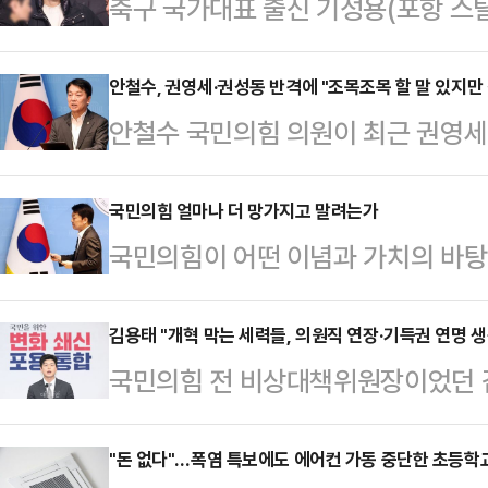
축구 국가대표 출신 기성용(포항 스
자들을 상대로 제기한 손해배상 소송
다.서울중앙지방법원 민사합의14부(
안철수, 권영세·권성동 반격에 "조목조목 할 말 있지만
안철수 국민의힘 의원이 최근 권영세
후배 A씨와 B씨를 상대로 낸 5억원
으로 지목된 데 대해 강하게 반발하고
기씨에게 1억원을 배상하라는 판결을 
조목 할 말은 있었지만 말을 삼가고 
국민의힘 얼마나 더 망가지고 말려는가
첫 변론이 진행됐으나 재판부가 형사 
국민의힘이 어떤 이념과 가치의 바탕
라디오 '뉴스쇼'에 출연해 "본인들의
개하기로 해 한 차례 중단됐고 지난해
모호하다는 뜻이다. 그 때문에 이 
대해서 존중을 한다"며 "내가 거기에
년 A씨와 B씨…
지지 않는다. 역사와 전통이 오래인
김용태 "개혁 막는 세력들, 의원직 연장·기득권 연명 생
로 설전을 벌이는 게 적합하지 않다고
국민의힘 전 비상대책위원장이었던 김
이가 뚜렷하지 않다. 물론 좌파정당
바 '강제 단일화 사태' 당시 지도부
오른 인적쇄신·청산론을 막고 있는 
기는 하다. 그러나 정당으로서의 정
원은 안 …
은) 국회의원 한 번 더 연장하려고 
"돈 없다"…폭염 특보에도 에어컨 가동 중단한 초등학
음으로써(아마도 못 하는 것이겠지만