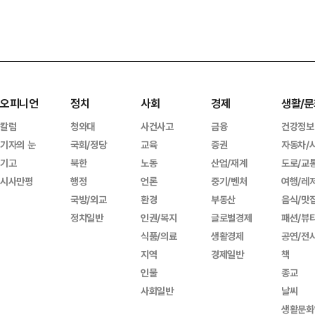
오피니언
정치
사회
경제
생활/문
칼럼
청와대
사건사고
금융
건강정보
기자의 눈
국회/정당
교육
증권
자동차/
기고
북한
노동
산업/재계
도로/교
시사만평
행정
언론
중기/벤처
여행/레
국방/외교
환경
부동산
음식/맛
정치일반
인권/복지
글로벌경제
패션/뷰
식품/의료
생활경제
공연/전
지역
경제일반
책
인물
종교
사회일반
날씨
생활문화