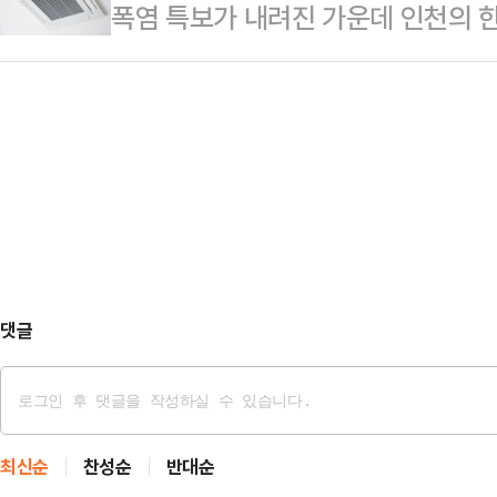
폭염 특보가 내려진 가운데 인천의 
각한다"고 비판했다.김용태 의원은 9일
고 있다.자코뱅 적 구호와 행태를 
내 에어컨 가동을 일시 중단했다가 
대하는 의원들이 원하는 것은 국회의원
은 ‘자유민주주의’를 최우선…
회했다.9일 인천시교육청 등에 따르면
득권을 연명하려는 것"이라며 "과오
시30분부터 11시30분까지 1시간 
신의 대상이라고 생각한다"고 직격했
작동을 중단했다.또 아이들이 하교한
고, 국민의 상식…
지 교직원들이 근무하는 교무실과 교
학교 측은 지난 4일 "내부 회의를 
컨 가동시간…
댓글
최신순
찬성순
반대순