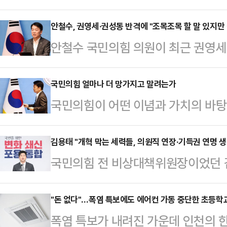
자들을 상대로 제기한 손해배상 소송
다.서울중앙지방법원 민사합의14부(
안철수, 권영세·권성동 반격에 "조목조목 할 말 있지만
안철수 국민의힘 의원이 최근 권영세
후배 A씨와 B씨를 상대로 낸 5억원
으로 지목된 데 대해 강하게 반발하고
기씨에게 1억원을 배상하라는 판결을 
조목 할 말은 있었지만 말을 삼가고 
국민의힘 얼마나 더 망가지고 말려는가
첫 변론이 진행됐으나 재판부가 형사 
국민의힘이 어떤 이념과 가치의 바탕
라디오 '뉴스쇼'에 출연해 "본인들의
개하기로 해 한 차례 중단됐고 지난해
모호하다는 뜻이다. 그 때문에 이 
대해서 존중을 한다"며 "내가 거기에
년 A씨와 B씨…
지지 않는다. 역사와 전통이 오래인
김용태 "개혁 막는 세력들, 의원직 연장·기득권 연명 생
로 설전을 벌이는 게 적합하지 않다고
국민의힘 전 비상대책위원장이었던 김
이가 뚜렷하지 않다. 물론 좌파정당
바 '강제 단일화 사태' 당시 지도부
오른 인적쇄신·청산론을 막고 있는 
기는 하다. 그러나 정당으로서의 정
원은 안 …
은) 국회의원 한 번 더 연장하려고 
"돈 없다"…폭염 특보에도 에어컨 가동 중단한 초등학
음으로써(아마도 못 하는 것이겠지만
폭염 특보가 내려진 가운데 인천의 
각한다"고 비판했다.김용태 의원은 9일
고 있다.자코뱅 적 구호와 행태를 