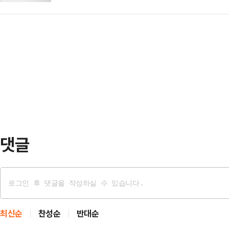
내 에어컨 가동을 일시 중단했다가 
대하는 의원들이 원하는 것은 국회의원
은 ‘자유민주주의’를 최우선…
회했다.9일 인천시교육청 등에 따르면
득권을 연명하려는 것"이라며 "과오
시30분부터 11시30분까지 1시간 
신의 대상이라고 생각한다"고 직격했
작동을 중단했다.또 아이들이 하교한
고, 국민의 상식…
지 교직원들이 근무하는 교무실과 교
학교 측은 지난 4일 "내부 회의를 
컨 가동시간…
댓글
최신순
찬성순
반대순