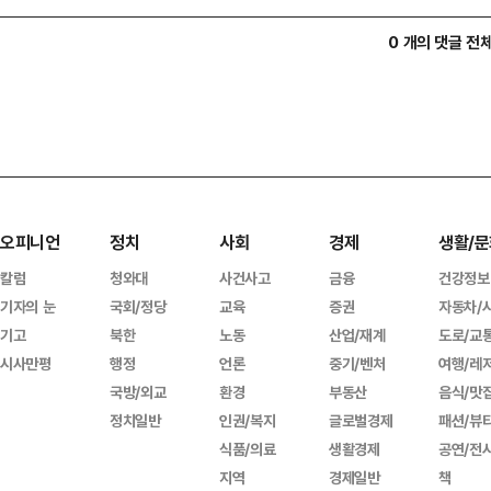
0 개의 댓글 전
오피니언
정치
사회
경제
생활/문
칼럼
청와대
사건사고
금융
건강정보
기자의 눈
국회/정당
교육
증권
자동차/
기고
북한
노동
산업/재계
도로/교
시사만평
행정
언론
중기/벤처
여행/레
국방/외교
환경
부동산
음식/맛
정치일반
인권/복지
글로벌경제
패션/뷰
식품/의료
생활경제
공연/전
지역
경제일반
책