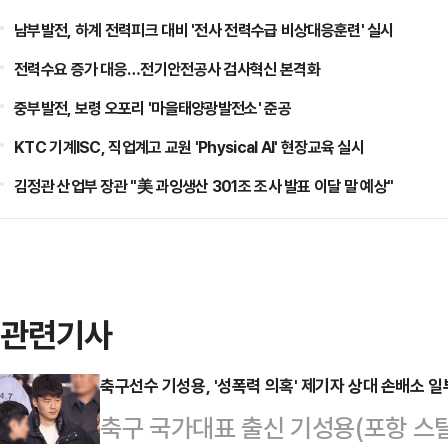
남부발전, 하계 전력피크 대비 '전사 전력수급 비상대응훈련' 실시
전력수요 증가 대응…전기안전공사 검사혁신 본격화
중부발전, 보령 오포리 '마을태양광발전소' 준공
KTC 기계ISC, 직업계고 교원 'Physical AI' 현장교육 실시
김정관 산업부 장관 "美 과잉생산 301조 조사 발표 이달 말 예상"
관련기사
축구선수 기성용, '성폭력 의혹' 제기자 상대 손배소 일
축구 국가대표 출신 기성용(포항 스