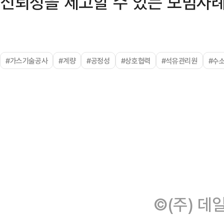
신뢰성을 제고할 수 있는 모범사례
#가스기술공사
#계량
#공정성
#상호협력
#석유관리원
#수
©(주) 데