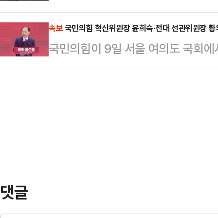
됐다.지난 3일 오후 10시쯤 서울 
의도가 깔려 있다는 관측이 나온다.
은 ‘자유민주주의’를 최우선…
가 7살 난 딸 B양을 폭행했다. A
속보
국민의힘 혁신위원장 윤희숙·전대 선관위원장 황
8일(현지시간) 미 워싱턴 백악관에서
국민의힘이 9일 서울 여의도 국회에
하면, 공원 한쪽으로 끌고 가는 모습
을 언급한 뒤 “한국은 부유한 나라다
당대회 선거관리위원장에 황우여 전
동한 경찰은 A씨를 아동학대 혐의로 
은 매우 적…
의도연구원장을 선임했다.
라인스케이트를 잘 타지 못해 훈육하
졌다. B양은 타박상을 입었지만 입원
해졌다.서울경찰청…
댓글