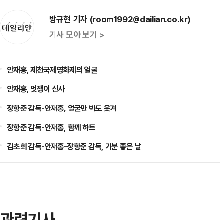
방규현 기자 (room1992@dailian.co.kr)
기사 모아 보기 >
안재홍, 제천국제영화제의 얼굴
안재홍, 멋쟁이 신사
장항준 감독-안재홍, 얼굴만 봐도 웃겨
장항준 감독-안재홍, 함께 하트
김초희 감독-안재홍-장항준 감독, 기분 좋은 날
관련기사