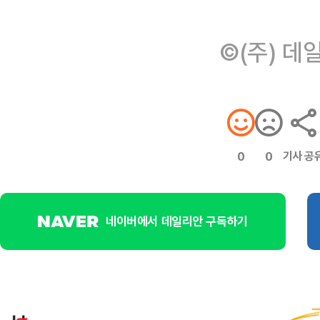
©(주) 데
기사 공
0
0
네이버에서 데일리안 구독하기