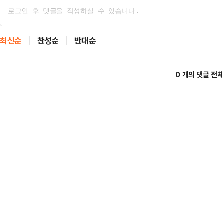
최신순
찬성순
반대순
0 개의 댓글 전