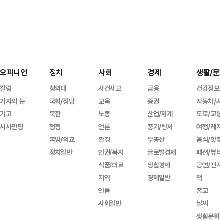
오피니언
정치
사회
경제
생활/문
칼럼
청와대
사건사고
금융
건강정보
기자의 눈
국회/정당
교육
증권
자동차/
기고
북한
노동
산업/재계
도로/교
시사만평
행정
언론
중기/벤처
여행/레
국방/외교
환경
부동산
음식/맛
정치일반
인권/복지
글로벌경제
패션/뷰
식품/의료
생활경제
공연/전
지역
경제일반
책
인물
종교
사회일반
날씨
생활문화