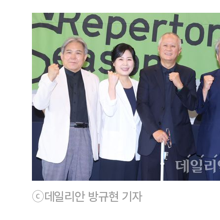
ⓒ데일리안 방규현 기자