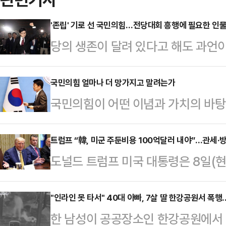
'존립' 기로 선 국민의힘…전당대회 흥행에 필요한 인물은
당의 생존이 달려 있다고 해도 과언이
계파' 안철수 의원이 출사표를 던지면
판의 목소리도 적지 않지만, 기대감 또
국민의힘 얼마나 더 망가지고 말려는가
국민의힘이 어떤 이념과 가치의 바탕
탄(탄핵 찬성)파'로 분류되는 한동훈
모호하다는 뜻이다. 그 때문에 이 
과를 극대화하며 민심에 '개혁'의 가
지지 않는다. 역사와 전통이 오래인
트럼프 “韓, 미군 주둔비용 100억달러 내야”…관세·
란 관측이 나온다.전날 혁신위원장 
도널드 트럼프 미국 대통령은 8일(
이가 뚜렷하지 않다. 물론 좌파정당
수 의원은 8일 페이스북에 유력 당
부담해야 한다”며 주한미군 주둔 비용을
기는 하다. 그러나 정당으로서의 정
수 전 고용노…
원)까지 늘려야 한다고 주장했다. 한
"인라인 못 타서" 40대 아빠, 7살 딸 한강공원서 폭
음으로써(아마도 못 하는 것이겠지만
한 남성이 공공장소인 한강공원에서 
상황에서 한국과의 방위비 분담금 협
고 있다.자코뱅 적 구호와 행태를 