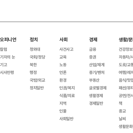
오피니언
정치
사회
경제
생활/문
칼럼
청와대
사건사고
금융
건강정보
기자의 눈
국회/정당
교육
증권
자동차/
기고
북한
노동
산업/재계
도로/교
시사만평
행정
언론
중기/벤처
여행/레
국방/외교
환경
부동산
음식/맛
정치일반
인권/복지
글로벌경제
패션/뷰
식품/의료
생활경제
공연/전
지역
경제일반
책
인물
종교
사회일반
날씨
생활문화