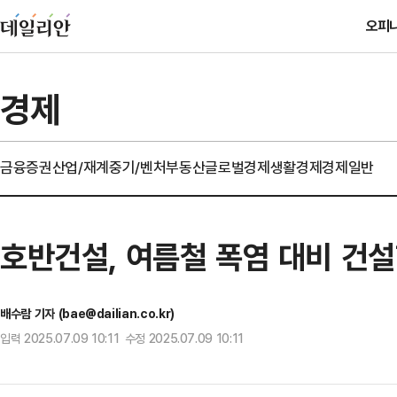
오피
경제
금융
증권
산업/재계
중기/벤처
부동산
글로벌경제
생활경제
경제일반
호반건설, 여름철 폭염 대비 건
배수람 기자 (bae@dailian.co.kr)
입력 2025.07.09 10:11 수정 2025.07.09 10:11