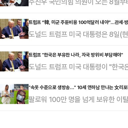
주진우 국민의힘 의원이 오는 8월부
탄(탄핵 찬성)파'로 분류되는 한동훈
는 도널트 트럼프 미국 대통령의 서
과를 극대화하며 민심에 '개혁'의 가
을 향해 "그동안 어떤 대미협상 전략
트럼프 “韓, 미군 주둔비용 100억달러 내야”…관세·
란 관측이 나온다.전날 혁신위원장 
도널드 트럼프 미국 대통령은 8일(
협상에 주력해야 한다고 강조했다.주
수 의원은 8일 페이스북에 유력 당
부담해야 한다”며 주한미군 주둔 비용을
월 1일부터 우리나라에 상호관세 25
수 전 고용노…
원)까지 늘려야 한다고 주장했다. 한
트럼프 "한국은 부유한 나라, 자국 방위비 부담해야"
령실은 최악의 상황을 모면했다는 자
도널드 트럼프 미국 대통령이 "한국
상황에서 한국과의 방위비 분담금 협
고 했다. 벌써부터 발 빼는 모습"이
다"고 말했다.'로이터 통신' 등에 따
의도가 깔려 있다는 관측이 나온다.
임이다. 시간을 번 것처럼…
싱톤 백악관에서 열린 내각회의에서 
"속옷 수준으로 생방송…" 10세 연하남 만나는 女리
8일(현지시간) 미 워싱턴 백악관에서
팔로워 100만 명을 넘게 보유한 
다.트럼프 대통령은 "한국은 정말 많
을 언급한 뒤 “한국은 부유한 나라다
나의 과한 노출 의상이 화제의 중심에
언급하며 "한국은 미국에 거의 (비용
은 매우 적…
에 따르면 엘레오노라 인카르도나는 
프 대통령은 또 "우리는 한국에 4만