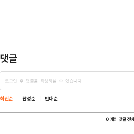
스타디움에서 열린 PSG와 바이에른
한국에 엄청난 경제적 이익"이라며 
착용했다.공개된 사진에 따르면 인
는 큰 손해"라고…
트와 브라톱 차림(사진 왼쪽)으로 중
셜미디어(SNS)에 공유돼 화제를 모
태의 상의 차림은 과하…
댓글
최신순
찬성순
반대순
0 개의 댓글 전