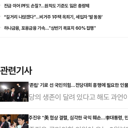
잔금 이어 PF도 손질?…원칙도 기준도 잃은 총량제
“길거리 나앉겠다”…비거주 1주택 옥죄기, 세입자 ‘발 동동’
하나금융, 포용금융 가속…"상반기 목표치 60% 집행"
관련기사
'존립' 기로 선 국민의힘…전당대회 흥행에 필요한 인물은
당의 생존이 달려 있다고 해도 과언이
계파' 안철수 의원이 출사표를 던지면
판의 목소리도 적지 않지만, 기대감 또
주진우 "美 협상 결렬, 심각한 국익 훼손…李대통령, 