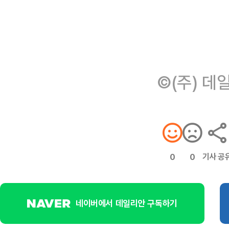
©(주) 데
기사 공
0
0
네이버에서 데일리안 구독하기