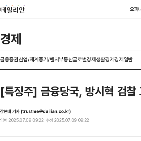
오피
경제
금융
증권
산업/재계
중기/벤처
부동산
글로벌경제
생활경제
경제일반
[특징주] 금융당국, 방시혁 검찰
강현태 기자 (trustme@dailian.co.kr)
입력 2025.07.09 09:22 수정 2025.07.09 09:22