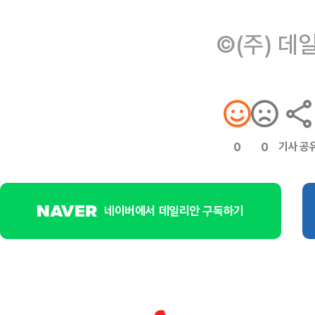
©(주) 데
기사 공
0
0
네이버에서 데일리안 구독하기