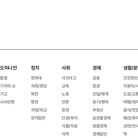
오피니언
정치
사회
경제
생활/문
칼럼
청와대
사건사고
금융
건강정보
기자의 눈
국회/정당
교육
증권
자동차/
기고
북한
노동
산업/재계
도로/교
시사만평
행정
언론
중기/벤처
여행/레
국방/외교
환경
부동산
음식/맛
정치일반
인권/복지
글로벌경제
패션/뷰
식품/의료
생활경제
공연/전
지역
경제일반
책