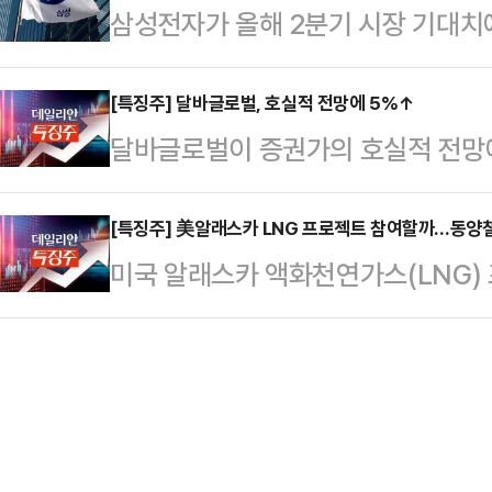
삼성전자가 올해 2분기 시장 기대치
6000원에 거래를 마쳤다.삼양식품 
를 담당하는 존속법인 '파마리서치홀
크’를 기록했음에도 주가가 보합권에
처음이다. 종가 기준 이전 최고가는 
설법인 '파마리…
르면 이날 오전 9시 34분 현재 삼성
[특징주] 달바글로벌, 호실적 전망에 5%↑
장중 주가가 140만원을 넘은 것은 이
달바글로벌이 증권가의 호실적 전망에
오른 6만2000원에 거래되고 있다. 
에는 144만5000원까지 치솟아 5
잇다.한국거래소에 따르면, 이날 오전
를 시작한 뒤 상승과 하락을 오가고 
볶음면 …
은 전 거래일 대비 5.84% 오른 2
[특징주] 美알래스카 LNG 프로젝트 참여할까…동양철
준 영업이익 4조6000억원으로 잠정
미국 알래스카 액화천연가스(LNG)
7%대 상승세를 보이며 21만500
대비 55.94% 감소, 전기 대비 31
기되는 가운데 8일 장 초반 동양철
프리미엄 제품 수요 회복으로 실적 
소에 따르면, 이날 오전 9시 23분
되자 투자심리가 반응한 결과로 풀이
154원(10.02%) 오른 1691원에
바의 실적과 주가는 꾸준히 우상향할
되기도 했다.우리 정부가 미국 측에
으로 확인된 데다 미국의 LNG 프로