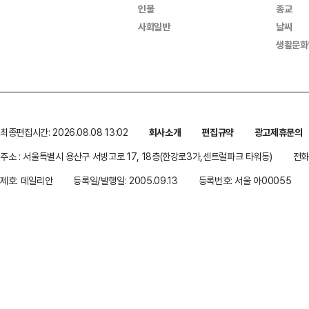
인물
종교
사회일반
날씨
생활문화
최종편집시간: 2026.08.08 13:02
회사소개
편집규약
광고제휴문의
주소 : 서울특별시 용산구 서빙고로 17, 18층(한강로3가,센트럴파크 타워동)
전화 
제호: 데일리안
등록일/발행일: 2005.09.13
등록번호: 서울 아00055