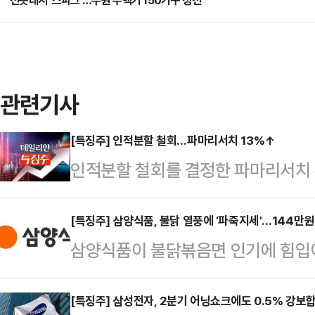
전봇대서 '스파크'…수원 주택가 150가구 정전
관련기사
[특징주] 인적분할 철회…파마리서치 13%↑
인적분할 철회를 결정한 파마리서치 
따르면, 이날 오후 2시 12분 파마리서
3000원에 거래되고 있다.개장 후 
[특징주] 삼양식품, 불닭 열풍에 '파죽지세'…144만
삼양식품이 불닭볶음면 인기에 힘입
분할 철회 소식이 전해진 후 59만3
가 140만원대에 안착하며 또다시 
하기도 했다.파마리서치는 이날 개최
르면 이날 삼양식품은 전 거래일 대비 
[특징주] 삼성전자, 2분기 어닝쇼크에도 0.5% 강보
및 분할 계획서 철회를 결정했다고 