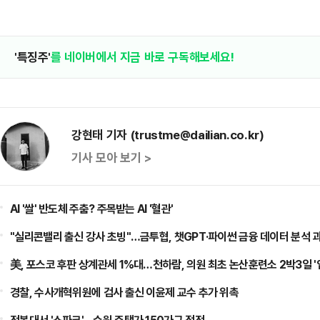
'특징주'
를 네이버에서 지금 바로 구독해보세요!
강현태 기자 (trustme@dailian.co.kr)
기사 모아 보기 >
AI '쌀' 반도체 주춤? 주목받는 AI '혈관'
"실리콘밸리 출신 강사 초빙"…금투협, 챗GPT·파이썬 금융 데이터 분석 
美, 포스코 후판 상계관세 1%대…천하람, 의원 최초 논산훈련소 2박3일 '
경찰, 수사개혁위원에 검사 출신 이윤제 교수 추가 위촉