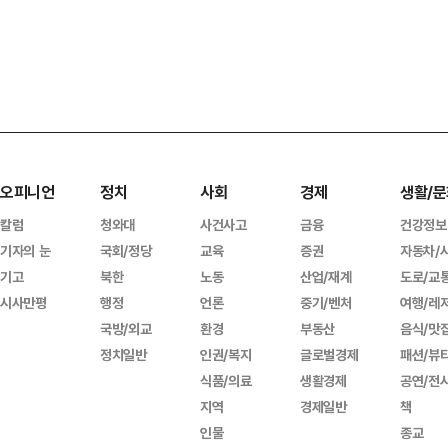
오피니언
정치
사회
경제
생활/문
칼럼
청와대
사건사고
금융
건강정보
기자의 눈
국회/정당
교육
증권
자동차/
기고
북한
노동
산업/재계
도로/교
시사만평
행정
언론
중기/벤처
여행/레
국방/외교
환경
부동산
음식/맛
정치일반
인권/복지
글로벌경제
패션/뷰
식품/의료
생활경제
공연/전
지역
경제일반
책
인물
종교