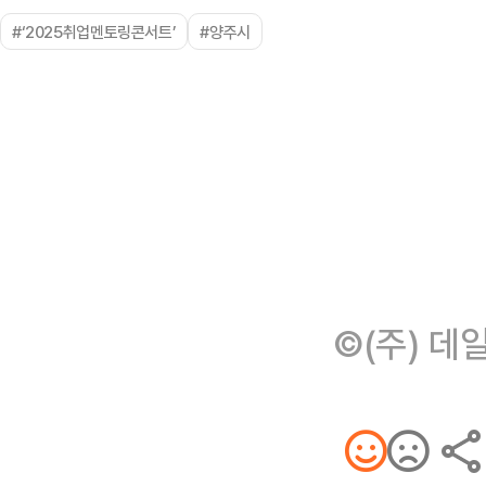
#‘2025취업멘토링콘서트’
#양주시
©(주) 데