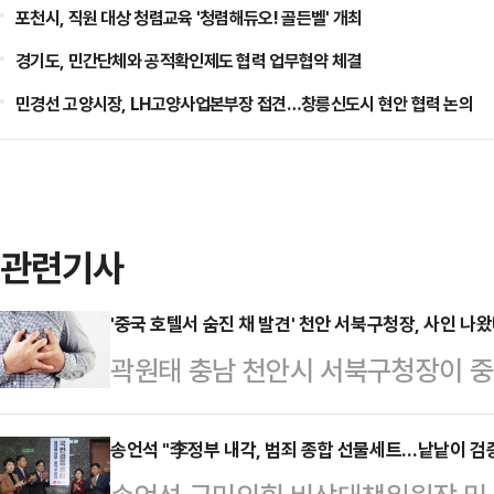
포천시, 직원 대상 청렴교육 '청렴해듀오! 골든벨' 개최
경기도, 민간단체와 공적확인제도 협력 업무협약 체결
민경선 고양시장, LH고양사업본부장 접견…창릉신도시 현안 협력 논의
관련기사
'중국 호텔서 숨진 채 발견' 천안 서북구청장, 사인 나
곽원태 충남 천안시 서북구청장이 중국
급성 심근경색으로 밝혀졌다.7일 천
덩시를 여행 중이던 고인은 전날 오
송언석 "李정부 내각, 범죄 종합 선물세트…낱낱이 검