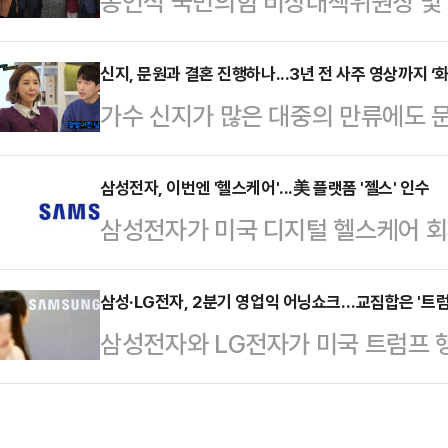
송언석 국민의힘 비상대책위원장 및 
태 구청장은 이달 5일부터 직장 동료
은 범죄 종합 선물세트가 아닌지 의
로 휴가를 떠났다. 평소 특별한 지
사 국민검증단'을 출범시켰다.송언석
신지, 문원과 결혼 진행하나...3년 전 사주 영상까지 ‘화
알려졌다.곽원태 구청장은 천안시 행
가수 신지가 많은 대중의 만류에도 
의힘 원내대책회의에서 "이재명 대통령
인사를 통해 서북구청장으로 자리를
전해진 가운데, 3년 전 공개됐던 사
강행한 데 이어 각 부처 장관 후보자
투병 중 사망 '향년 …
일 기자 출신 유튜버 이진호는 자신의
삼성전자, 이번엔 '헬스케어'...美 플랫폼 '젤스' 인수
적인 청문회가 시작되기도 전에 드러
삼성전자가 미국 디지털 헬스케어 회사 
여론이 나올 수밖에 없다는 걸 알고 
는 이미 임계점을 넘겼다"고 지적했
'커넥티드 케어(Connected Car
릴 줄은 몰랐다고 한다”고 전했다.
보방송통신위원회·산업통산…
젤스와 인수 계약을 체결했다고 밝혔
삼성·LG전자, 2분기 영업익 어닝쇼크…교집합은 '트럼
표한 것에 대해 “문원에 대해 알려진
삼성전자와 LG전자가 미국 트럼프 
는 웰니스 분야와 의료 분야에서의 
고 있었다”며 “이 사실을 언론을 통
국내 전자업계 양대 축인 두 곳 모두
하게 건강을 관리하고, 나아가 질병 
나빠질 …
반토막 났다. '어닝 쇼크'의 요인으
의 비전이다.젤스, 병원 500여개·