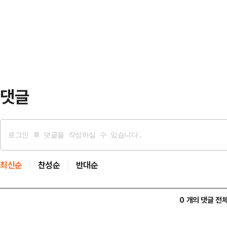
미국의 대중(對中) 제재 및 관세 여파
스는 여러 디지털 헬스케어 솔루션을
요 시장 소비 심리 위축 등 모두 '대
2016년 …
결 기준 올해 2분기 영업이익이 4조6
원)보다 55.94% 감소한 것으로 
댓글
최신순
찬성순
반대순
0 개의 댓글 전