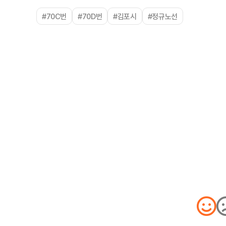
#70C번
#70D번
#김포시
#정규노선