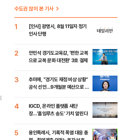
수도권 많이 본 기사
1
[인사] 광명시, 8월 11일자 정기
인사 단행
2
안민석 경기도교육감, '편한 교복
으로 교복 문화 대전환' 3호 결제
3
추미애, "경기도 재정 비상 상황"
공식 선언…9개월분 예산으로 민
생사업 중단
지
4
IGCD, 온라인 플랫폼 새단
장…'홈잉루츠 송도' 가치 알린다
5
용인특례시, 기록적 폭염 대응 총