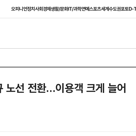
오피니언
정치
사회
경제
생활/문화
IT/과학
연예
스포츠
세계
수도권
포토
D-
정규 노선 전환…이용객 크게 늘어