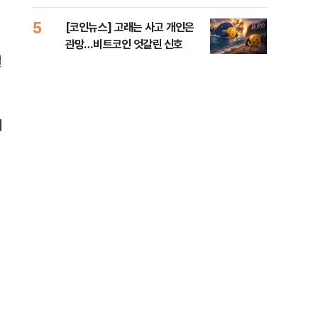
오른
5
10
[코인뉴스] 고래는 사고 개인은
“우
관망…비트코인 엇갈린 신호
러…
일
에