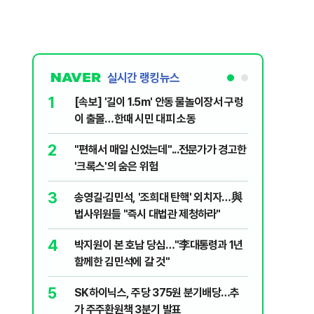
실시간 랭킹뉴스
1
6
[속보] '길이 1.5m' 안동 물놀이장서 구렁
'국장만 
이 출몰…한때 시민 대피 소동
'부글부글
2
7
"편해서 매일 신었는데"...전문가가 경고한
“우크라
'크록스'의 숨은 위험
유 3만t
3
8
송영길·김민석, '조희대 탄핵' 외치자…與
정청래 "
법사위원들 "즉시 대법관 제청하라"
민석 "자
4
9
박지원이 본 호남 당심…"李대통령과 1년
이란, 美
함께한 김민석에 갈 것"
즈 통행금
5
10
SK하이닉스, 주당 375원 분기배당…추
[데일리 
가 주주환원책 3분기 발표
민...홈