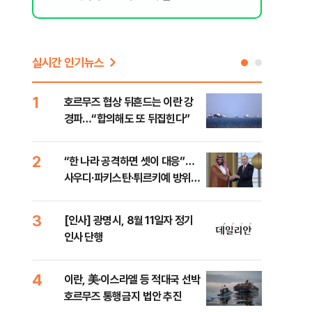
실시간 인기뉴스
1
6
호르무즈 협상 뒤흔드는 이란 강
美 
경파…“합의해도 또 뒤집힌다”
일자
2
7
“한 나라 공격하면 셋이 대응”…
"실
사우디·파키스탄·튀르키예 방위동
투협
맹 출범
분석
3
8
[인사] 광명시, 8월 11일자 정기
北 
인사 단행
미일
다”
4
9
이란, 美·이스라엘 등 적대국 선박
[데
호르무즈 통행금지 법안 추진
켜진