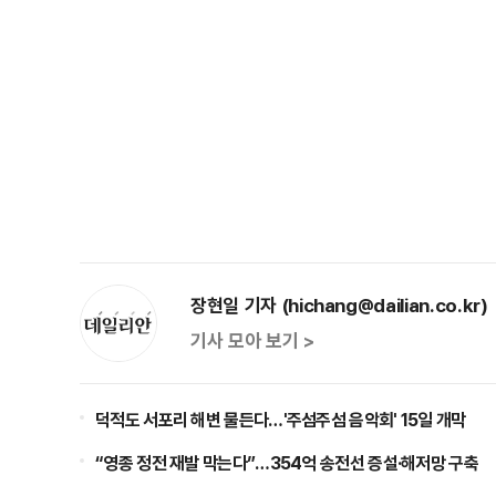
장현일 기자 (hichang@dailian.co.kr)
기사 모아 보기 >
덕적도 서포리 해변 물든다…'주섬주섬 음악회' 15일 개막
“영종 정전 재발 막는다”…354억 송전선 증설·해저망 구축