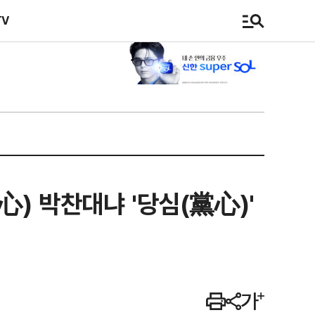
TV
議心) 박찬대냐 '당심(黨心)'