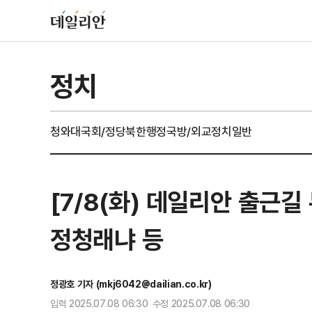
정치
청와대
국회/정당
북한
행정
국방/외교
정치일반
[7/8(화) 데일리안 출근길
정청래냐 등
정광호 기자 (mkj6042@dailian.co.kr)
입력 2025.07.08 06:30 수정 2025.07.08 06:30