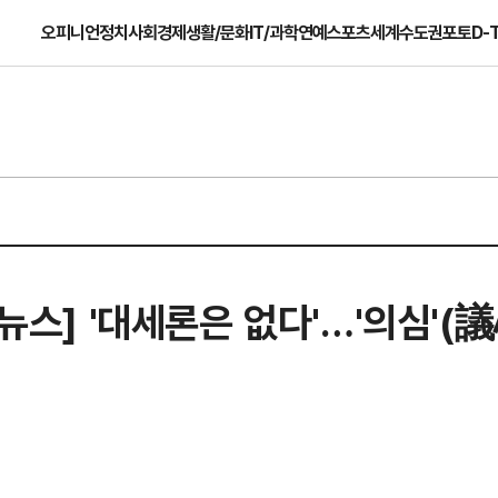
오피니언
정치
사회
경제
생활/문화
IT/과학
연예
스포츠
세계
수도권
포토
D-
 뉴스] '대세론은 없다'…'의심'(