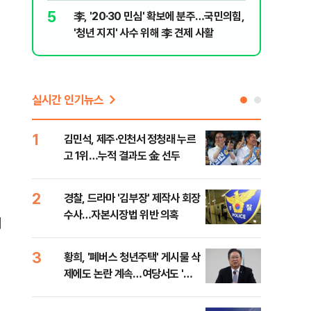
5
10
李, '20·30 민심' 확보에 분주…국민의힘,
보험금 노
'청년 지지' 사수 위해 李 견제 사활
대…항소
실시간 인기뉴스
1
6
김민석, 제주·인천서 정청래 누르
정청
고 1위…누적 결과도 金 선두
판"
민석
2
7
경찰, 드라마 '김부장' 제작사 회장
李,
수사…자본시장법 위반 의혹
국민
래
李 
3
8
황희, '폐버스 청년주택' 게시물 삭
최악
제에도 논란 계속…여당서도 '내
계속
로남불' 비판