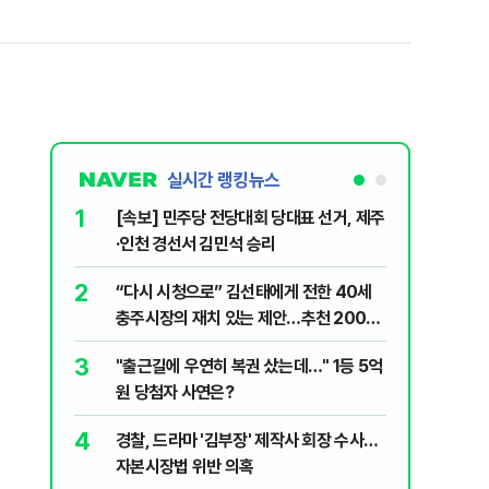
실시간 랭킹뉴스
1
6
[속보] 민주당 전당대회 당대표 선거, 제주
정청래 "
·인천 경선서 김민석 승리
길 "이제
민주당"
2
7
“다시 시청으로” 김선태에게 전한 40세
김민석, 
충주시장의 재치 있는 제안…추천 2000
누적 결과
개
3
8
"출근길에 우연히 복권 샀는데…" 1등 5억
‘탄약 고
원 당첨자 사연은?
색출하라
4
9
경찰, 드라마 '김부장' 제작사 회장 수사…
최악의 
자본시장법 위반 의혹
낮 최고 