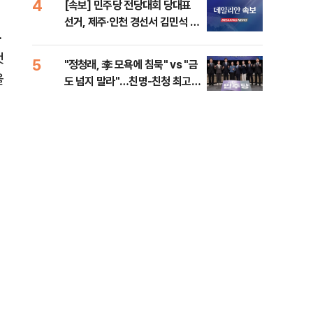
4
9
[속보] 민주당 전당대회 당대표
인천
선거, 제주·인천 경선서 김민석 승
대…
·
리
것
5
10
"정청래, 李 모욕에 침묵" vs "금
천안
을
도 넘지 말라"…친명-친청 최고위
이 
원 후보, 제주서 격돌
사
의