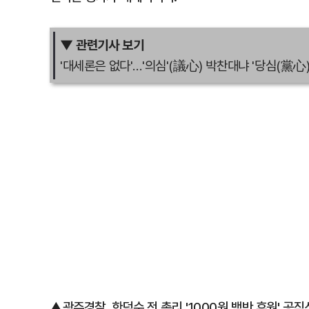
▼ 관련기사 보기
'대세론은 없다'…'의심'(議心) 박찬대냐 '당심(黨心
▲광주경찰, 한덕수 전 총리 '1000원 백반 후원' 공