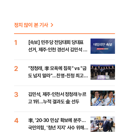
정치 많이 본 기사
1
[속보] 민주당 전당대회 당대표
선거, 제주·인천 경선서 김민석 승
리
2
"정청래, 李 모욕에 침묵" vs "금
도 넘지 말라"…친명-친청 최고위
원 후보, 제주서 격돌
3
김민석, 제주·인천서 정청래 누르
고 1위…누적 결과도 金 선두
4
李, '20·30 민심' 확보에 분주…
국민의힘, '청년 지지' 사수 위해
李 견제 사활