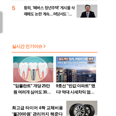
5
황희, '폐버스 청년주택' 게시물 삭
제에도 논란 계속…여당서도 '내
로남불' 비판