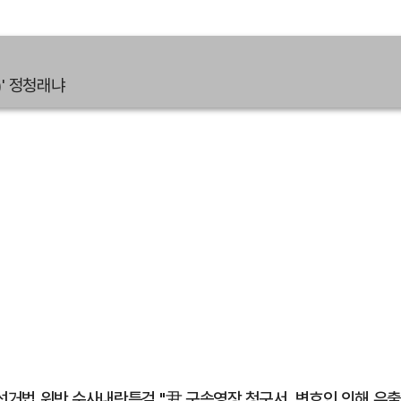
)' 정청래냐
직선거법 위반 수사내란특검 "尹 구속영장 청구서, 변호인 의해 유출