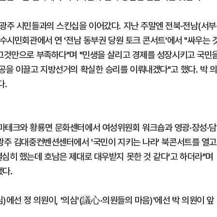
광주 시민들과의 스킨십을 이어갔다. 지난 주말엔 전북·전남(서부
여수시민회관에서 연 '전남 동부권 당원 토크 콘서트'에서 "싸우는 
 그것만으로 부족하다"며 "민생을 살리고 경제를 성장시키고 국민
공을 이끌고 지방선거의 확실한 승리를 이뤄내겠다"고 했다. 박 
다.
네마테크와 황룡면 문화센터에서 여성위원회 워크숍과 영광·장성·담
 광주 김대중컨벤션센터에서 '국민이 지키는 나라' 북콘서트를 열고
열심히 했는데 호남은 제대로 대우받지 못한 것 같다'고 하더라"며
했다.
)에선 정 의원이, '의심'(議心·의원들의 마음)'에선 박 의원이 앞