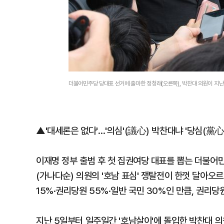
더불어민주당 당대표 선거에 출마한 정청래(오른쪽), 박찬대 의원이 지난
▲'대세론은 없다'…'의심'(議心) 박찬대냐 '당심(黨心
이재명 정부 출범 후 첫 집권여당 대표를 뽑는 더불어민
(가나다순) 의원의 '호남 표심' 쟁탈전이 한껏 달아오
15%·권리당원 55%·일반 국민 30%인 만큼, 권리당
지난 5일부터 일주일간 '호남살이'에 돌입한 박찬대 