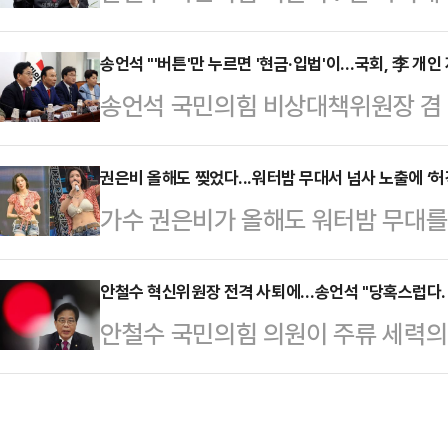
거부한다"고 말하며 혁신위원장직에서
으로 한 중국계 유통공룡들이 온·오
에 출마하겠다. 국민의힘 혁신 당대
송언석 "'버튼'만 누르면 '현금·입법'이…국회, 李 개인
속도를 내고 있다. 이제는 온라인뿐
송언석 국민의힘 비상대책위원장 겸
출하면서 국내 업체들의 입지가 좁아
주도로 강행 처리된 것을 두고 "이
는 일본 다이소가 …
쏟아져 나오고 입법 버튼을 누르면 
권은비 올해도 찢었다...워터밤 무대서 넘사 노출에 ‘허
가수 권은비가 올해도 워터밤 무대를
다.송언석 비대위원장은 7일 오전 
텍스 야외 글로벌 스테이지에서 열린 ‘
회의에서 "이재명 대통령이 스스로
다.이날 권은비는 흰색 비키니에 레
안철수 혁신위원장 전격 사퇴에…송언석 "당혹스럽다. 
업무지원비(특수활동비) 부활을 반영
안철수 국민의힘 의원이 주류 세력
를 매치해 눈길을 끌었다. 특히 무
국민에게 양해를 구했어야 한다"고 
전격 사퇴하고 혁신 당대표가 되겠다
몸매를 과시해 관중들을 열광시켰다.
예산, 지난해 민주당이 주도해 전액 
언석 국민의힘 비상대책위원장 겸 원
서 육준서와 썸을 타며 화제를 모았던