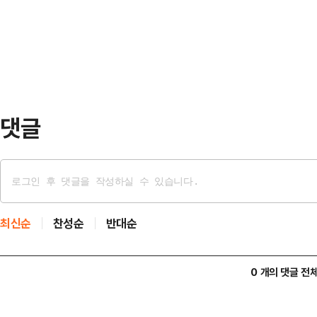
을 보였다.송언석 비대위원장은 7일
였다.현재 권은비의 비욘세 ‘크레이지 
출마 선언 회견 직후 기자들과 만나
무려 조…
면, 최대한 거기에 따라서 비대위에서
했다.송 위원장은 "그보다 오늘 안 
회 나가겠다고 한 부분…
댓글
최신순
찬성순
반대순
0 개의 댓글 전