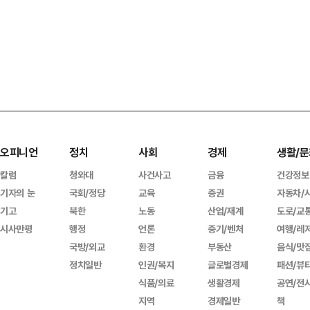
오피니언
정치
사회
경제
생활/문
칼럼
청와대
사건사고
금융
건강정보
기자의 눈
국회/정당
교육
증권
자동차/
기고
북한
노동
산업/재계
도로/교
시사만평
행정
언론
중기/벤처
여행/레
국방/외교
환경
부동산
음식/맛
정치일반
인권/복지
글로벌경제
패션/뷰
식품/의료
생활경제
공연/전
지역
경제일반
책