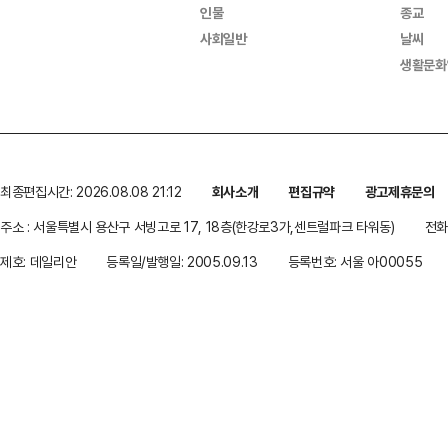
인물
종교
사회일반
날씨
생활문화
최종편집시간: 2026.08.08 21:12
회사소개
편집규약
광고제휴문의
주소 : 서울특별시 용산구 서빙고로 17, 18층(한강로3가,센트럴파크 타워동)
전화 
제호: 데일리안
등록일/발행일: 2005.09.13
등록번호: 서울 아00055