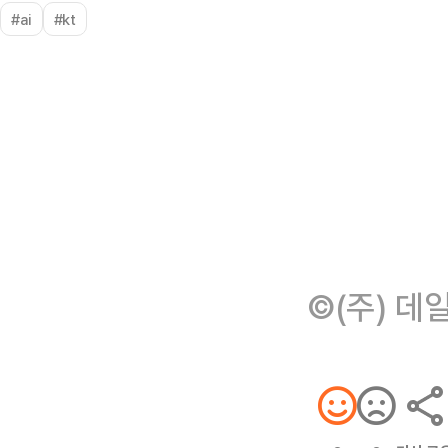
#ai
#kt
©(주) 데