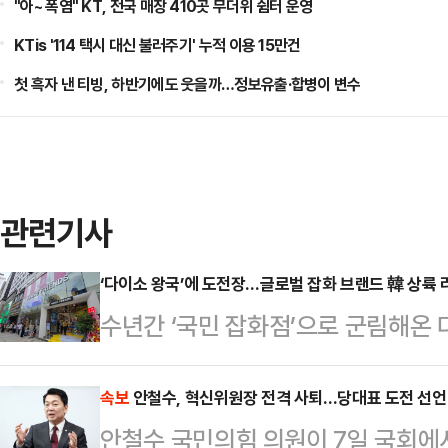
"아~ 폭염" KT, 전국 매장 410곳 무더위 쉼터 운영
KTis '114 택시 대신 불러주기' 누적 이용 15만건
첫 흑자 낸 티빙, 하반기에도 웃을까…정보유출·합병이 변수
관련기사
‘다이소 왕국’에 도전장…글로벌 잡화 브랜드 韓 상륙 
수년간 ‘국민 잡화점’으로 군림해온 
면했다. 중국의 미니소·요요소에 이
랜드 ‘쓰리피’까지 한국 진출에 나서
속보
안철수, 혁신위원장 전격 사퇴…당대표 도전 선언
안철수 국민의힘 의원이 7일 국회에
비’ 중심으로 빠르게 재편되는 모습