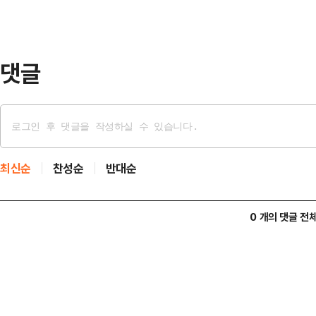
일) 6100만 달러의 순매수액을 기록
에서 반전된 흐름이다. 당시 국내 
박스권 …
댓글
최신순
찬성순
반대순
0 개의 댓글 전