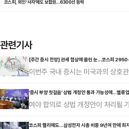
코스피, 외인 ‘사자’에도 보합권…6300선 등락
관련기사
[주간 증시 전망] 관세 협상에 쏠린 눈…코스피 2950
이번주 국내 증시는 미국과의 상호관
지속되는 신정부 정책 기대감 등에 
증권업계는 이번주 코스피지수 밴드로 
‘증시 부양 첫걸음’ 상법 개정안 통과 가능성에…밸류업
여야 합의로 상법 개정안이 처리될 
거래소에 따르면 지난 4일 코스피지수
제고) 프로그램에 대한 기대가 재차 
(1.99%) 내린 3054.28에 거래
로그램의 일환인 밸류업 상장지수펀드(
코스피 랠리에도…삼성전자 시총 비중 9년여 만에 최
연속 3000선을 넘은 채 장을 닫고 