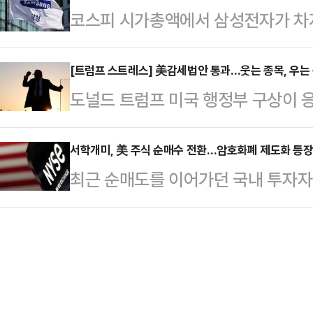
코스피 시가총액에서 삼성전자가 차지
국거래소에 따르면 국내 상장된 밸류
지수는 3032.47~3133.52포인
로 쪼그라들었다.코스피가 3년 반만
13.96%(6월 2일·6187억원→6월
보였지만 시총 1위 삼성전자는 랠리에
[트럼프 스트레스] 美감세법안 통과…웃는 종목, 우는
밸류업 ETF 12종의 순자산이 10.3
도널드 트럼프 미국 행정부 구상이 응
자협회에 따르면, 지난달 코스피 시
·6203억원) 늘어난 것과 비교하면 
Big Beautiful Bill Act·OB
14.53%로 집계됐다. 우선주(삼성전
엇갈릴 것이라는 분석이 나온다. 세금
서학개미, 美 주식 순매수 전환…암호화폐 제도화 등장
확인됐다.보통주 기준으론 지난 2016
최근 순매도를 이어가던 국내 투자자
업종과 예산이 늘어난 국방 분야는 혜
기준으로는 2016년 2월 (15.83
다. 트럼프 행정부의 정책 불확실성
을 실었던 친환경 및 배터리 관련 
…
화가 본격화되면서 투자심리가 회복
로 인텔, 마이크론, 엔비디아 등이 
따르면 최근 일주일(6월 27일∼7월 
보한 방산 및 원자력 업계가 활성화될
수액은 11억9800만 달러(약 1조63