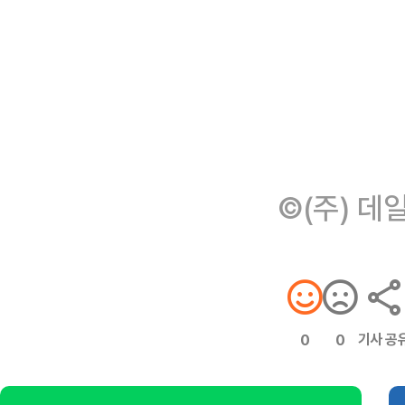
©(주) 데
기사 공
0
0