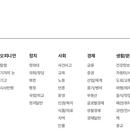
오피니언
정치
사회
경제
생활/문
칼럼
청와대
사건사고
금융
건강정보
기자의 눈
국회/정당
교육
증권
자동차/
기고
북한
노동
산업/재계
도로/교
시사만평
행정
언론
중기/벤처
여행/레
국방/외교
환경
부동산
음식/맛
정치일반
인권/복지
글로벌경제
패션/뷰
식품/의료
생활경제
공연/전
지역
경제일반
책
인물
종교