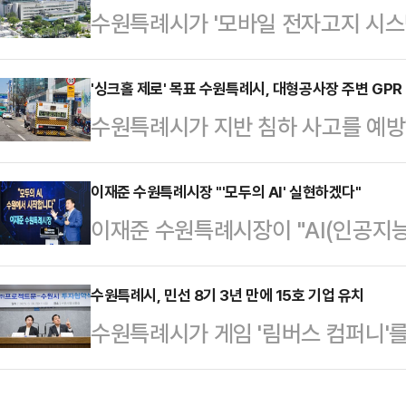
수원특례시가 '모바일 전자고지 시스
수원시는 거점형 일자리 네트워크 체
6.3%P 향상됐다. 총 382억원을 
관으로서 신중년 대상 교육과 고용
다.2025년 지방세 정기분(자동차세 
'싱크홀 제로' 목표 수원특례시, 대형공사장 주변 GPR
살펴보면 △국제사이버대학교는 온라
수원특례시가 지반 침하 사고를 예방
(73.3%)보다 6.3%P 증가했다. 
△동남보건대학교는 보건 특화 역량
투과레이더) 탐사를 강화하고, 탐사
자에게 6월 말 모바일 전자고지로 납
학교는 실용 학문과 지역혁신중심 
연장선(광교~호매실), 동탄~인덕원
이재준 수원특례시장 "'모두의 AI' 실현하겠다"
모바일 전자고지를 2회 발송한 영통
이재준 수원특례시장이 "AI(인공지능
사장 주변 도로를 분기별로 한 차례씩
전자고지가 징수율 향상에 큰 역할을
과 기업, 소상공인에게 더 편리하고,
는 수원시 홈페이지와 SNS에 게시한
했다.1일 시청 중회의실에서 열린 '2
수원특례시, 민선 8기 3년 만에 15호 기업 유치
자체 GPR 탐사 장비 구입을 추진할
수원특례시가 게임 '림버스 컴퍼니'
선 이재준 시장은 "새정부가 AI 투자 
한 특별법'에 따라 2023년부터 수원
프로젝트문과 민선 8기 제15호 투
료로 사용할 수 있는 '모두의 AI'를
역을 5개 …
열린 협약식에는 이재준 수원시장, 