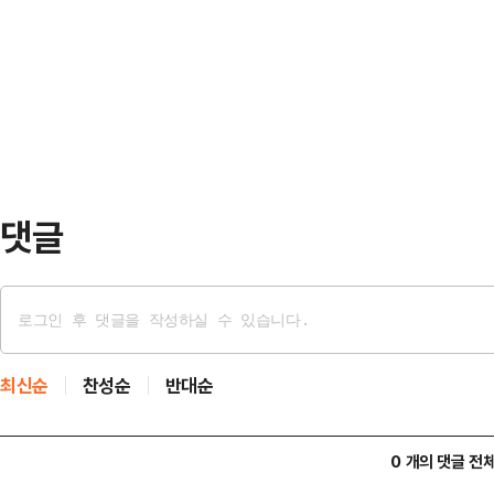
청, 산업청, 행정청을 AI 3대 과제
다.㈜프로젝트문은 광교에 신사옥을
를 활용하겠다"고 말했다.AI 시민청은
계획이다. 수원시는 사옥 건립, 본사
절차를 신속하게 처리하고, 사업이 
원을 한다.2016년 설립된 ㈜프로
는 기업이다. 2023년 출시한…
댓글
최신순
찬성순
반대순
0 개의 댓글 전