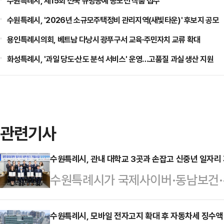
수원특례시, 제15회 전국 규방공예 공모전 작품 접수
수원특례시, '2026년 소규모주택정비 관리지역(새빛타운)' 후보지 공모
용인특례시의회, 베트남 다낭시 광푸구서 교육·주민자치 교류 확대
화성특례시, '과일 당도·산도 분석 서비스' 운영…고품질 과실 생산 지원
관련기사
수원특례시, 관내 대학교 3곳과 손잡고 신중년 일자리
수원특례시가 국제사이버·동남보건·
거점을 구축한다.수원시와 3개 대학
일자리 네트워크 거점 사업 추진을 
수원특례시, 모바일 전자고지 확대 후 자동차세 징수액