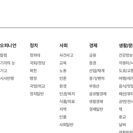
오피니언
정치
사회
경제
생활/문
칼럼
청와대
사건사고
금융
건강정보
기자의 눈
국회/정당
교육
증권
자동차/
기고
북한
노동
산업/재계
도로/교
시사만평
행정
언론
중기/벤처
여행/레
국방/외교
환경
부동산
음식/맛
정치일반
인권/복지
글로벌경제
패션/뷰
식품/의료
생활경제
공연/전
지역
경제일반
책
인물
종교
사회일반
날씨
생활문화