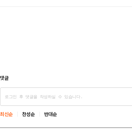
이 집중되고 있다.5일 기상청에 따르
결심을 굳힌 것이라는 해석이 나온다.
A씨를 특수상해 혐의…
쪽 약 370㎞ 해상에서 발생한 4
날 서울 한 호텔에서 개최된 서울희
이다.다나스는 한반도를 뒤덮고 있는
리와 같은 공동체다. 이낙연 손학규도
할 것으로 예상된다.6일 중형급 태풍
합칠 수 …
㎞ 부근 해상까지 다다르다, 이후 
이에 따라 우리나라는 태풍의 경로에
이 밀어올리는 열대 …
댓글
최신순
찬성순
반대순