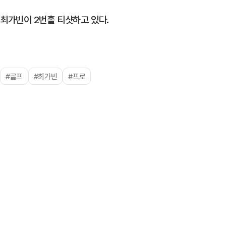
최가빈이 2번홀 티샷하고 있다.
#골프
#최가빈
#프로