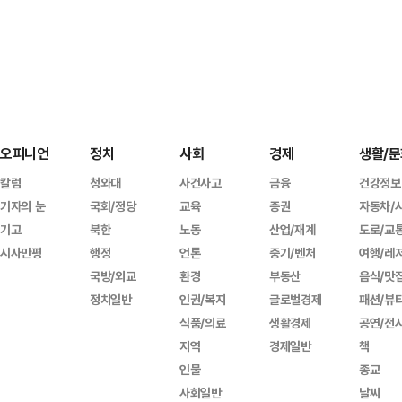
오피니언
정치
사회
경제
생활/문
칼럼
청와대
사건사고
금융
건강정보
기자의 눈
국회/정당
교육
증권
자동차/
기고
북한
노동
산업/재계
도로/교
시사만평
행정
언론
중기/벤처
여행/레
국방/외교
환경
부동산
음식/맛
정치일반
인권/복지
글로벌경제
패션/뷰
식품/의료
생활경제
공연/전
지역
경제일반
책
인물
종교
사회일반
날씨