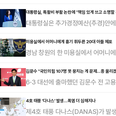
를 만들어서는 안됩니다"며 이번 이
장기 채무자 빚 탕감 사업을 비판했
대통령실, 특활비 부활 논란에 "책임 있게 쓰고 소명할 
대통령실은 추가경정예산(추경)안에 
SNS를 통해 "이재명 대통령이 어제
책임 있게 쓰고 소명하는 과정이 있
갚지 못한 5000만원 이하의 개인채
변인은 5일 용산 대통령실에서 브리
미용실에서 어머니에게 흉기 휘두른 20대 아들 체포
것이 형평성에 맞다고 했다"며 "성
경남 창원의 한 미용실에서 어머니에
의견에 특활비에 대한 언급이 있었다
생각해보라는 말씀을 드리고 싶다"고
포됐다.5일 연합뉴스에 따르면 이날 
활동비 경우도 검찰개혁 입법 완료 후
끼면서 이자까지 꼬박…
실에서 20대 남성 A씨가 흉기를 휘
김문수 "국민의힘 107명 못 뭉치는 게 문제…종 울리
부, 검찰청 등 여러 의견을 함께 고
6·3 대선에 출마했던 김문수 전 고
고 있다.해당 미용실은 A씨의 어머니
다.여당인 더불어민주당은 이번 추경
이 제대로 못 뭉치는 게 문제"라며 
님과 남자 손님이 한 명씩 있던 것
전액 삭감한 대통…
이 필요하다"고 말했다. 또 "지금은
4호 태풍 ‘다나스’ 발생…폭염 더 심해지나
상을 입고 생명이 위독한 상태에서 
제4호 태풍 다나스(DANAS)가 발
향식 공천 등 당 개혁 방안도 언급
과 남자 손님도 다친 것으로 파악됐