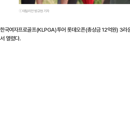
ⓒ데일리안 방규현 기자
한국여자프로골프(KLPGA)투어 롯데오픈(총상금 12억원) 3라
서 열렸다.