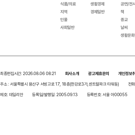
식품/의료
생활경제
공연/전
지역
경제일반
책
인물
종교
사회일반
날씨
생활문화
최종편집시간: 2026.08.06 08:21
회사소개
광고제휴문의
개인정보
주소 : 서울특별시 용산구 서빙고로 17, 18층(한강로3가,센트럴파크 타워동)
전화 
제호: 데일리안
등록일/발행일: 2005.09.13
등록번호: 서울 아00055