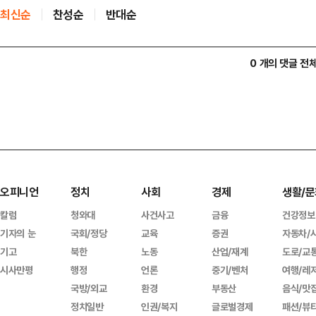
최신순
찬성순
반대순
0 개의 댓글 전
오피니언
정치
사회
경제
생활/문
칼럼
청와대
사건사고
금융
건강정보
기자의 눈
국회/정당
교육
증권
자동차/
기고
북한
노동
산업/재계
도로/교
시사만평
행정
언론
중기/벤처
여행/레
국방/외교
환경
부동산
음식/맛
정치일반
인권/복지
글로벌경제
패션/뷰