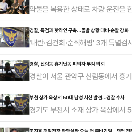
약물을 복용한 상태로 차량 운전을 한
다.2일 경찰에 따르면 서울 강남경
위반)로 이씨를 검찰에 불구속 송치했
경찰, 특검과 핫라인 구축…돌발 상황 대비·순찰 강화
'내란·김건희·순직해병' 3개 특별검
강남구 논현동에서 처방받은 약물을 
과 핫라인을 구축해 특검 사무실 인근
다.그는 당시 차종과 색깔이 같은 다
나선다.2일 경찰에 따르면 각 특검
경찰, 신림동 흉기난동 피의자 부검 의뢰
신고를 당했으며 약물 간이 시약 검
경찰이 서울 관악구 신림동에서 흉기
는 특검 사무실 인근에서 집회·시위
국립과학수사연구원(국과수)의 양성 
한 부검을 의뢰했다.서울 관악경찰서
팀과 핫라인을 통해 소통하며 대응할
씨를 피의자 신분으…
웃에게 흉기를 휘두른 뒤 투신해 사
부천 상가 옥상서 50대 남성 시신 발견…경찰 수사
KT광화문빌딩 웨스트에, 순직해병 
경기도 부천시 소재 상가 옥상에서 5
수사연구원에 의뢰했다고 밝혔다.피의
울고검에 각각 사무실을 두고 있다.경
에 나섰다.1일 부천 원미경찰서에 따르
은 빌라에 거주하는 20대 남성, 3
명의 초동대응팀을 출동시…
조지호 경찰청장 탄핵심판 오늘 첫 준비기일…쟁점 정