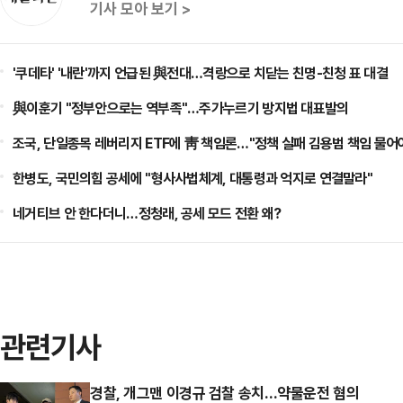
기사 모아 보기 >
'쿠데타' '내란'까지 언급된 與전대…격랑으로 치닫는 친명-친청 표 대결
與이훈기 "정부안으로는 역부족"…주가누르기 방지법 대표발의
조국, 단일종목 레버리지 ETF에 靑 책임론…"정책 실패 김용범 책임 물어
한병도, 국민의힘 공세에 "형사사법체계, 대통령과 억지로 연결말라"
네거티브 안 한다더니…정청래, 공세 모드 전환 왜?
관련기사
경찰, 개그맨 이경규 검찰 송치…약물운전 혐의