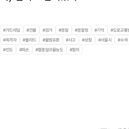
#가드레일
#건물
#검거
#경찰
#경찰청
#기억
#도로교통
#목격자
#볼라드
#불법유톤
#사고
#상점
#서울시
#수색
#인도
#파손
#혈중알코올농도
#혐의