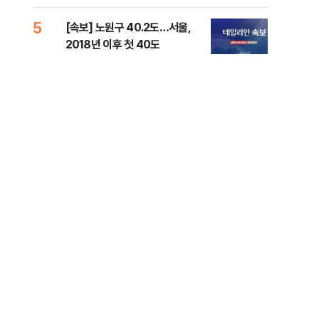
증거 수집" 지적
5
10
[속보] 노원구 40.2도…서울,
유용
2018년 이후 첫 40도
규탄
36