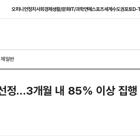
오피니언
정치
사회
경제
생활/문화
IT/과학
연예
스포츠
세계
수도권
포토
D-
경제일반
 선정…3개월 내 85% 이상 집행