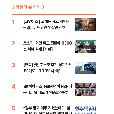
경제 많이 본 기사
1
[코인뉴스] 고래는 사고 개인은
관망…비트코인 엇갈린 신호
2
코스피, 외인 매도 전환에 6300
선 회복 실패 [시황]
3
[단독] 美, 포스코 후판 상계관세
1%대로…3.70%서 '뚝'
4
SK하이닉스, HBM 넘어 HBF 띄
운다…AI 메모리 '계층화' 승부
·
5
“정부 믿고 의무 지켰는데”…임