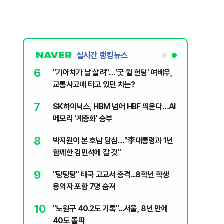
실시간 랭킹뉴스
6
 외치자…與
"기아차가 날 살려"…'굿 윌 헌팅' 여배우,
하라"
교통사고때 타고 있던 차는?
7
XT "12
SK하이닉스, HBM 넘어 HBF 띄운다…AI
메모리 '계층화' 승부
8
문가가 경고한
박지원이 본 호남 당심…"李대통령과 1년
함께한 김민석에 갈 것"
9
2018년 이
"탕탕탕" 태국 고교서 총격...8학년 학생
용의자 포함 7명 숨져
10
논의' 지목
"노원구 40.2도 기록"...서울, 8년 만에
 논의 잘못
40도 돌파