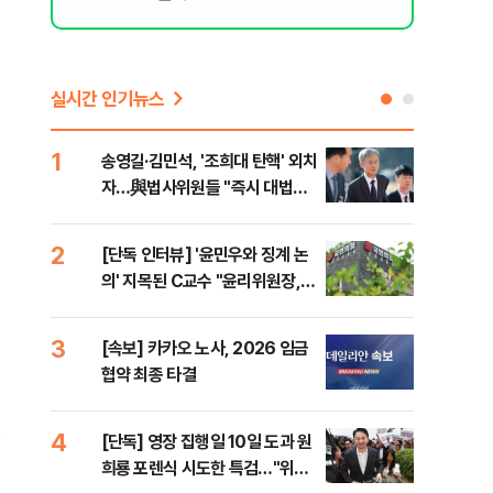
실시간 인기뉴스
1
6
송영길·김민석, '조희대 탄핵' 외치
SK
자…與법사위원들 "즉시 대법관
운다
제청하라"
2
7
[단독 인터뷰] '윤민우와 징계 논
이성
의' 지목된 C교수 "윤리위원장,
심"
외부와 논의 잘못된 행위"
거 
3
8
[속보] 카카오 노사, 2026 임금
코스
협약 최종 타결
선 
경
4
9
[단독] 영장 집행일 10일 도과 원
[코
희룡 포렌식 시도한 특검…"위법
관망