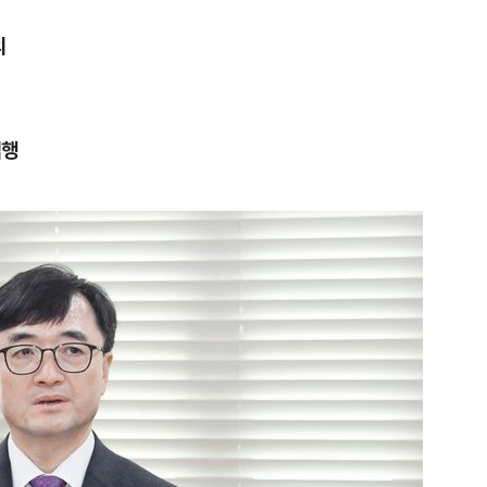
의
집행
1
송영길·김민석, '조희대 탄핵'
법사위원들 "즉시 대법관 제청
2
하닉 프리마켓 하한가 논란에…N
일부터 상·하한가 주문금지"
3
"편해서 매일 신었는데"...전
'크록스'의 숨은 위험
4
[속보] 노원구 40.2도…서울, 
후 첫 40도
5
[단독 인터뷰] '윤민우와 징계 
된 C교수 "윤리위원장, 외부와