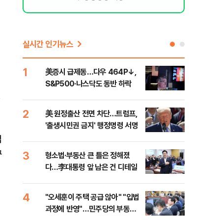
실시간 인기뉴스
1
6
美증시 급제동…다우 464P↓,
오세
S&P500·나스닥도 동반 하락
죄에
혹'
2
7
美 원정출산 전면 차단…트럼프,
근거
'출생시민권 금지' 행정명령 서명
신천
검
꾸
3
8
형소법·부동산 큰 틀은 정해졌
"삼
다…李대통령 앞 남은 건 디테일
中창
4
9
"오세훈이 주택 공급 않아" "입법
"탄
과정에 반영"…민주당의 부동산
'이