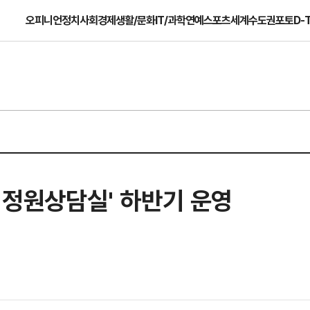
오피니언
정치
사회
경제
생활/문화
IT/과학
연예
스포츠
세계
수도권
포토
D-
빛 정원상담실' 하반기 운영