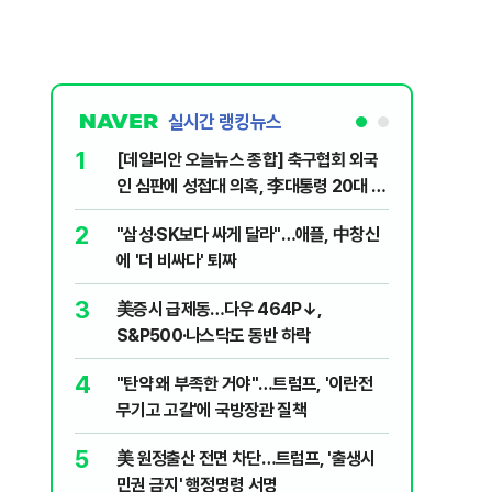
실시간 랭킹뉴스
1
6
[데일리안 오늘뉴스 종합] 축구협회 외국
"아빠, 
인 심판에 성접대 의혹, 李대통령 20대 지
640마력
지율 하락 의식했나, 삼전닉스 올인은 금
2
7
"삼성·SK보다 싸게 달라"…애플, 中창신
"오세훈이
물, SK하이닉스 프리마켓 시초가 논란 재
에 '더 비싸다' 퇴짜
반영"…
점화, 김민석 "과반 승리 가능성 99%" 등
3
8
美증시 급제동…다우 464P↓,
병력난 우
S&P500·나스닥도 동반 하락
투입…중
4
9
"탄약 왜 부족한 거야"…트럼프, '이란전
오세훈 '
무기고 고갈'에 국방장관 질책
된 '민주
5
10
美 원정출산 전면 차단…트럼프, '출생시
형소법·
민권 금지' 행정명령 서명
령 앞 남