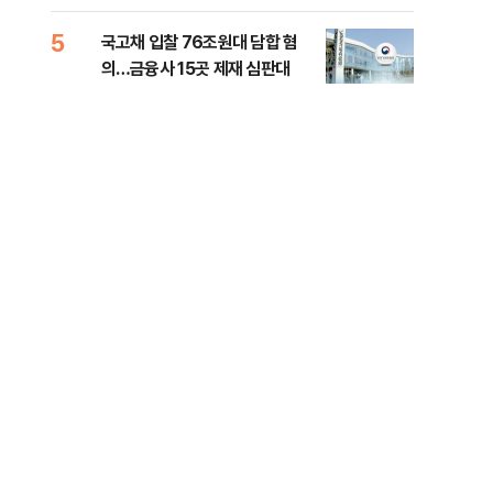
세제개편 해법은
질
5
10
국고채 입찰 76조원대 담합 혐
美민
의…금융사 15곳 제재 심판대
면 