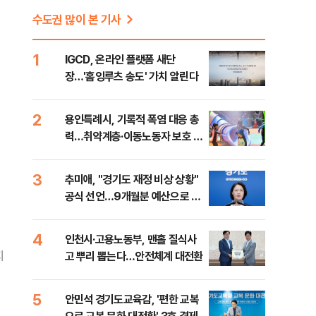
수도권 많이 본 기사
1
IGCD, 온라인 플랫폼 새단
장…'홈잉루츠 송도' 가치 알린다
2
용인특례시, 기록적 폭염 대응 총
력…취약계층·이동노동자 보호 강
화
3
추미애, "경기도 재정 비상 상황"
공식 선언…9개월분 예산으로 민
생사업 중단
4
인천시·고용노동부, 맨홀 질식사
지
고 뿌리 뽑는다…안전체계 대전환
5
안민석 경기도교육감, '편한 교복