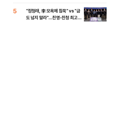
로남불' 비판
5
10
"정청래, 李 모욕에 침묵" vs "금
"군
도 넘지 말라"…친명-친청 최고위
이란
원 후보, 제주서 격돌