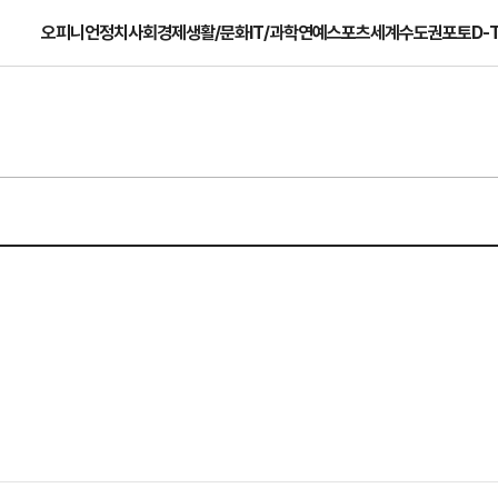
오피니언
정치
사회
경제
생활/문화
IT/과학
연예
스포츠
세계
수도권
포토
D-