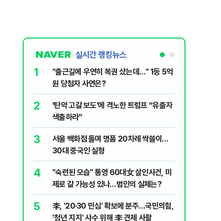
실시간 랭킹뉴스
1
6
"출근길에 우연히 복권 샀는데…" 1등 5억
"정청래,
원 당첨자 사연은?
말라"…친
격돌
2
7
‘탄약 고갈 보도’에 격노한 트럼프 “유출자
美 해상봉
색출하라”
그섬 1주
3
8
서울 백화점 돌며 명품 20차례 싹쓸이…
[데일리안
30대 중국인 실형
산 '공급 
년 지지'
4
9
"숙련된 모습" 통영 60대女 살인사건, 미
최악의 
제로 갈 가능성 있나…범인의 실체는?
낮 최고 
5
10
李, '20·30 민심' 확보에 분주…국민의힘,
폭염 덮
'청년 지지' 사수 위해 李 견제 사활
3000명