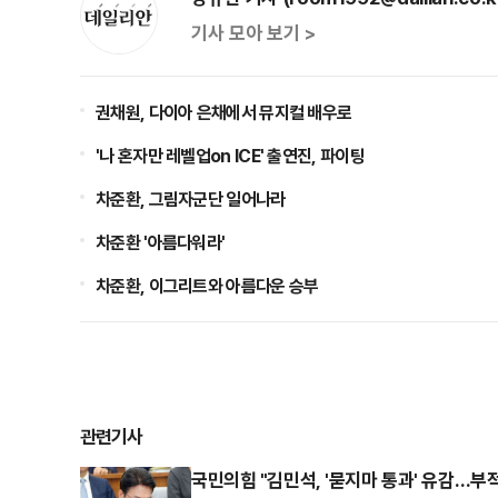
기사 모아 보기 >
권채원, 다이아 은채에서 뮤지컬 배우로
'나 혼자만 레벨업on ICE' 출연진, 파이팅
차준환, 그림자군단 일어나라
차준환 '아름다워라'
차준환, 이그리트와 아름다운 승부
관련기사
국민의힘 "김민석, '묻지마 통과' 유감…부적