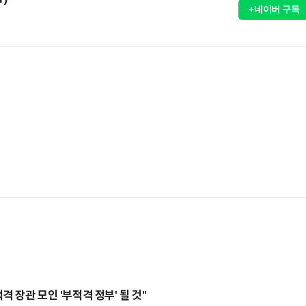
+네이버 구독
격 장관 모인 '부적격 정부' 될 것"