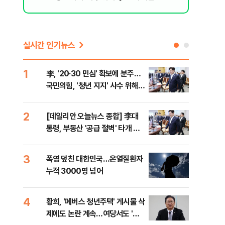
실시간 인기뉴스
1
6
李, '20·30 민심' 확보에 분주…
고수
국민의힘, '청년 지지' 사수 위해
27
李 견제 사활
2
7
[데일리안 오늘뉴스 종합] 李대
서울
통령, 부동산 '공급 절벽' 타개 총
쓸이
력전, 국민의힘, '청년 지지' 사수
위해 李 견제 사활 등
3
8
폭염 덮친 대한민국…온열질환자
경찰
누적 3000명 넘어
수사
4
9
황희, '폐버스 청년주택' 게시물 삭
최악
제에도 논란 계속…여당서도 '내
계속