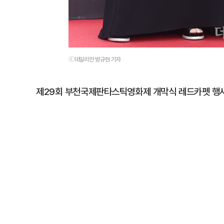
ⓒ데일리안 방규현 기자
제29회 부천국제판타스틱영화제 개막식 레드카펫 행사