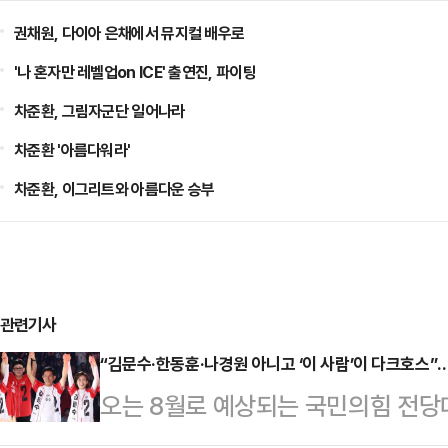
권채원, 다이아 은채에서 뮤지컬 배우로
'나 혼자만 레벨업on ICE' 출연진, 파이팅
차준환, 그림자군단 일어나라
차준환 '아름다워라'
차준환, 이그리트와 아름다운 승부
관련기사
“김문수·한동훈·나경원 아니고 ‘이 사람’이 다크호스
오는 8월로 예상되는 국민의힘 전당
대한 정치권의 관심이 뜨겁다. 최근