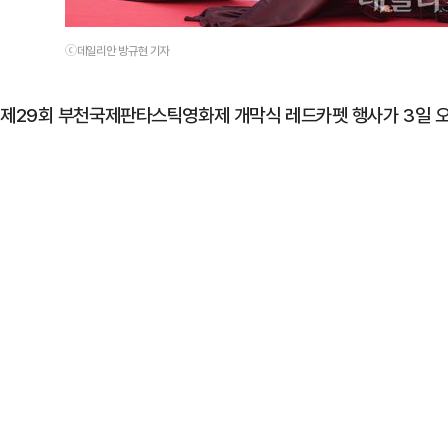
ⓒ데일리안 방규현 기자
제29회 부천국제판타스틱영화제 개막식 레드카펫 행사가 3일 오