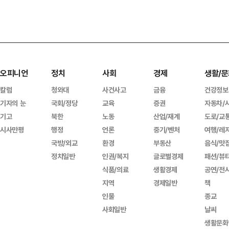
오피니언
정치
사회
경제
생활/문
칼럼
청와대
사건사고
금융
건강정보
기자의 눈
국회/정당
교육
증권
자동차/
기고
북한
노동
산업/재계
도로/교
시사만평
행정
언론
중기/벤처
여행/레
국방/외교
환경
부동산
음식/맛
정치일반
인권/복지
글로벌경제
패션/뷰
식품/의료
생활경제
공연/전
지역
경제일반
책
인물
종교
사회일반
날씨
생활문화