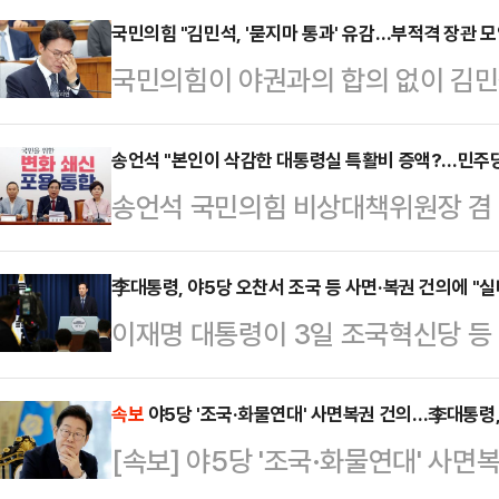
시사 프로그램 ‘나라가TV’에 출연한
국민의힘 "김민석, '묻지마 통과' 유감…부적격 장관 모인
국민의힘이 야권과의 합의 없이 김민
력 후보군을 언급하며 전당대회 판
시킨 더불어민주당의 행태에 깊은 유
전 상근부대변인의 질문에 이준우 대
적격 장관들이 모인 부적격 정부가 
송언석 "본인이 삭감한 대통령실 특활비 증액?…민주당
경쟁을 넘어서 내년 지방선거의 승패
송언석 국민의힘 비상대책위원장 겸
리 인사청문특위 위원들은 3일 입장
고 평가했다.이준우 대변인은 우선 
특활비 증액을 요구하고 나선 것에 대
이 조금 전 국회 본회의에서 '묻지마 
“주변에서 출마를 권유하고 있…
우기더니 알고 보니 대통령실 특활비
李대통령, 야5당 오찬서 조국 등 사면·복권 건의에 "
다.앞서 여야는 이날 오후 국회에서 
이재명 대통령이 3일 조국혁신당 등
송언석 비대위원장은 3일 오전 서울
173명, 반대 3명, 무효 3명으로 
에서 조국 전 조국혁신당 대표 등 
에서 "(민주당이) 불과 반년 전 본
원들은 항의의…
이야기를 나눴다.우상호 대통령실 
속보
야5당 '조국·화물연대' 사면복권 건의…李대통령
원활한 국정 운영에 필요하다면서 추
[속보] 야5당 '조국·화물연대' 사
핑을 통해 "야5당 일부 지도부는 조
적했다.송 비대위원장은 "반년 전 