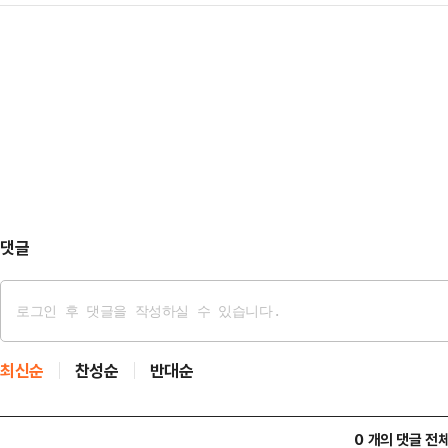
에 의해 여러 피해를 입은 노동자들의
대표였던 이재명 대통령은 '이것…
히 건설 노동자와 화물연대 노동자 등
고, 이분들에 대한 관대한 사면·복권
에 이 대통령은 "문제…
댓글
최신순
찬성순
반대순
0 개의 댓글 전