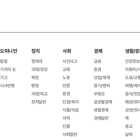
오피니언
정치
사회
경제
생활/문
칼럼
청와대
사건사고
금융
건강정보
기자의 눈
국회/정당
교육
증권
자동차/
기고
북한
노동
산업/재계
도로/교
시사만평
행정
언론
중기/벤처
여행/레
국방/외교
환경
부동산
음식/맛
정치일반
인권/복지
글로벌경제
패션/뷰
식품/의료
생활경제
공연/전
지역
경제일반
책
인물
종교
사회일반
날씨