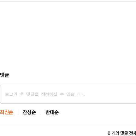
에 의해 여러 피해를 입은 노동자들의
원들은 항의의…
히 건설 노동자와 화물연대 노동자 등
고, 이분들에 대한 관대한 사면·복권
에 이 대통령은 "문제…
댓글
최신순
찬성순
반대순
0 개의 댓글 전