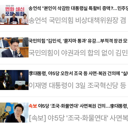
시사 프로그램 ‘나라가TV’에 출연한
송언석 "본인이 삭감한 대통령실 특활비 증액?…민주당
송언석 국민의힘 비상대책위원장 겸
력 후보군을 언급하며 전당대회 판
특활비 증액을 요구하고 나선 것에 대
전 상근부대변인의 질문에 이준우 대
우기더니 알고 보니 대통령실 특활비
국민의힘 "김민석, '묻지마 통과' 유감…부적격 장관 모인
경쟁을 넘어서 내년 지방선거의 승패
국민의힘이 야권과의 합의 없이 김민
송언석 비대위원장은 3일 오전 서울
고 평가했다.이준우 대변인은 우선 
시킨 더불어민주당의 행태에 깊은 유
에서 "(민주당이) 불과 반년 전 본
“주변에서 출마를 권유하고 있…
적격 장관들이 모인 부적격 정부가 
李대통령, 야5당 오찬서 조국 등 사면·복권 건의에 "
원활한 국정 운영에 필요하다면서 추
이재명 대통령이 3일 조국혁신당 등
리 인사청문특위 위원들은 3일 입장
적했다.송 비대위원장은 "반년 전 
에서 조국 전 조국혁신당 대표 등 
이 조금 전 국회 본회의에서 '묻지마 
대표였던 이재명 대통령은 '이것…
이야기를 나눴다.우상호 대통령실 
속보
야5당 '조국·화물연대' 사면복권 건의…李대통령
다.앞서 여야는 이날 오후 국회에서 
[속보] 야5당 '조국·화물연대' 사
핑을 통해 "야5당 일부 지도부는 조
173명, 반대 3명, 무효 3명으로 