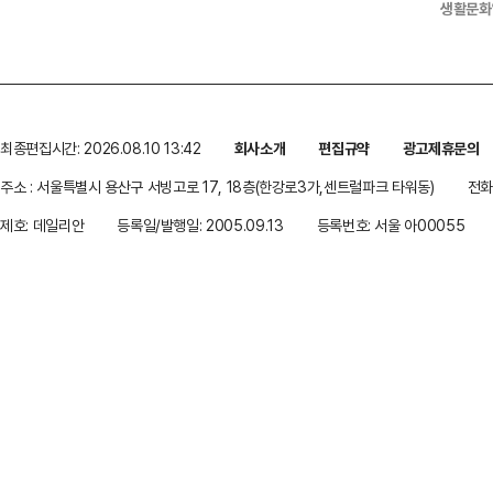
생활문화
최종편집시간: 2026.08.10 13:42
회사소개
편집규약
광고제휴문의
주소 : 서울특별시 용산구 서빙고로 17, 18층(한강로3가,센트럴파크 타워동)
전화 
제호: 데일리안
등록일/발행일: 2005.09.13
등록번호: 서울 아00055