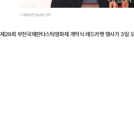
ⓒ데일리안 방규현 기자
제29회 부천국제판타스틱영화제 개막식 레드카펫 행사가 3일 오