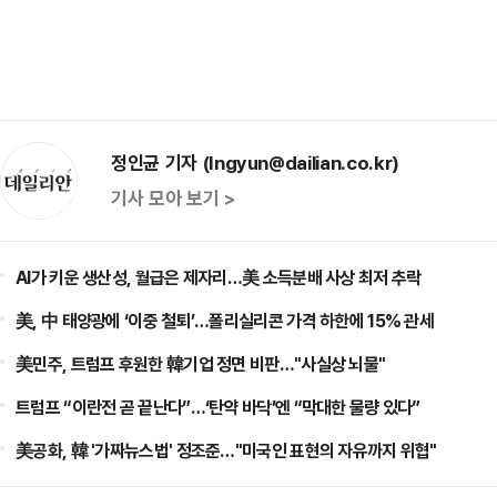
정인균 기자 (Ingyun@dailian.co.kr)
기사 모아 보기 >
AI가 키운 생산성, 월급은 제자리…美 소득분배 사상 최저 추락
美, 中 태양광에 ‘이중 철퇴’…폴리실리콘 가격 하한에 15% 관세
美민주, 트럼프 후원한 韓기업 정면 비판…"사실상 뇌물"
트럼프 “이란전 곧 끝난다”…‘탄약 바닥’엔 “막대한 물량 있다”
美공화, 韓 '가짜뉴스법' 정조준…"미국인 표현의 자유까지 위협"