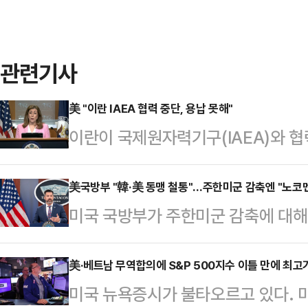
관련기사
美 "이란 IAEA 협력 중단, 용납 못해"
이란이 국제원자력기구(IAEA)와 
“용납할 수 없다”고 경고했다.로이
대변인은 2일(현지시간) 워싱턴DC
美국방부 "韓·美 동맹 철통"…주한미군 감축엔 "노코
미국 국방부가 주한미군 감축에 대해
의 결정을 용납할 수 없다”며 “그들이
맹은 철통”이라고 밝혔다.로이터통신
력을 중단한 것은 이해할 수 없는 일
2일(현지시간) 워싱턴DC 국방부 청
美·베트남 무역합의에 S&P 500지수 이틀 만에 최고
군의 군사작전 전까지 그들은 고농축
미국 뉴욕증시가 불타오르고 있다. 
통같다”며 “우리는 이 동맹 관계를
를 보유하지 않은 국가 중에 60% 