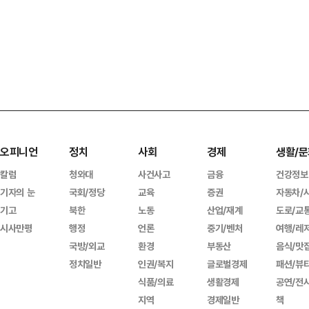
오피니언
정치
사회
경제
생활/문
칼럼
청와대
사건사고
금융
건강정보
기자의 눈
국회/정당
교육
증권
자동차/
기고
북한
노동
산업/재계
도로/교
시사만평
행정
언론
중기/벤처
여행/레
국방/외교
환경
부동산
음식/맛
정치일반
인권/복지
글로벌경제
패션/뷰
식품/의료
생활경제
공연/전
지역
경제일반
책