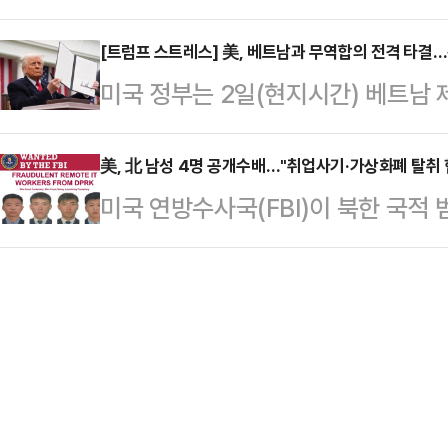
적으로 발표한 것이 대형 호재로 작
라고 말했다. 다만 그는 일각에서 제
란이 유일했다”며…
에 따르면 2일(현지시간) 뉴욕증시에
[트럼프 스트레스] 美, 베트남과 무역합의 전격 타결
“우리는 보통 이 같은 문제에 대해 
미국 정부는 2일(현지시간) 베트남 
최고치를 이틀만에 경신했다. S&P50
명했다.도널드 트럼프 2기 행정부의
는 대신 미국 제품에 대한 베트남 시
오른 6227.42에 거래를 마쳤다. 
토하고 있는 것으로 알…
합의를 베트남과 체결했다고 전격 발
美, 北 남성 4명 공개수배…"취업사기·가상화폐 탈취 
시 깼다.기술주 위주의 나스닥종합지수
미국 연방수사국(FBI)이 북한 국적
함께 미국이 무역에서 적자를 봐온 
오른 2만 393.13에 마감하면서 
내리고 사진을 공개했다.AP통신에 따
무역 합의를 이룬 것은 이번이 처음
북부 검찰청으로부터 전신 사기·자금
령은 이날 자신 소유의 소셜미디어(S
영장을 발부 받았다고 밝혔다. FBI는
의 무역합의를 매우 영광스럽게 발표
며, 지난 2022년 미국 업체에서 91
베트남 공산당 총서기인…
의 가상화폐를 탈취한 혐의가 있다”며 
봉주(28), 장남일(26)”이라고 밝