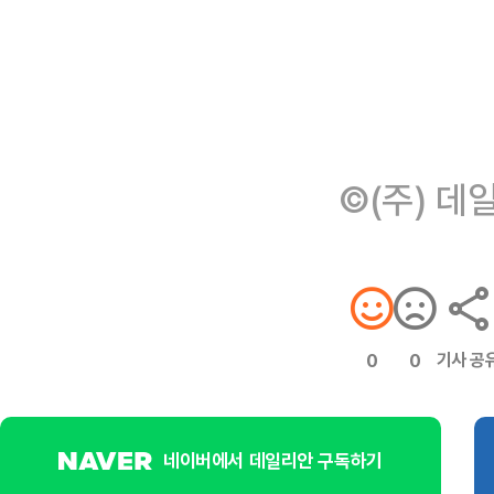
©(주) 데
기사 공
0
0
네이버에서 데일리안 구독하기