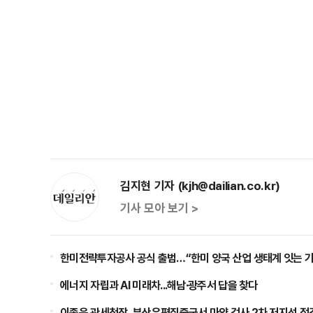
김지현 기자 (kjh@dailian.co.kr)
기사 모아 보기 >
한미전략투자공사 공식 출범…“한미 양국 산업 생태계 잇는 가
에너지 자립과 AI 미래차...해남·광주서 답을 찾다
이종욱 관세청장, 부산우편집중국서 마약 검사 2차 저지선 점