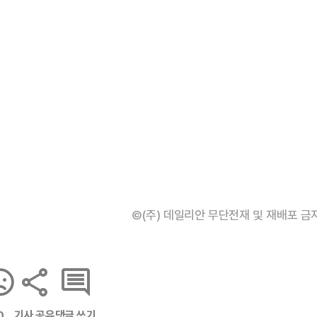
©(주) 데일리안 무단전재 및 재배포 금
기사 공유
댓글 쓰기
0