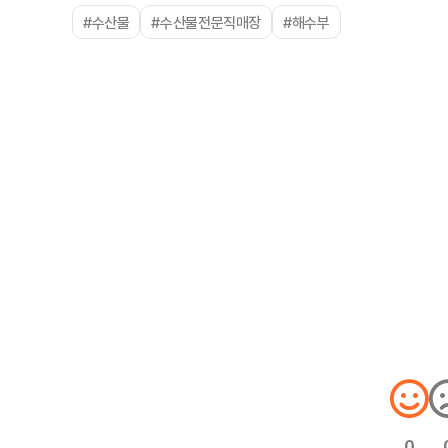
#수산물
#수산물전문직매장
#해수부
0