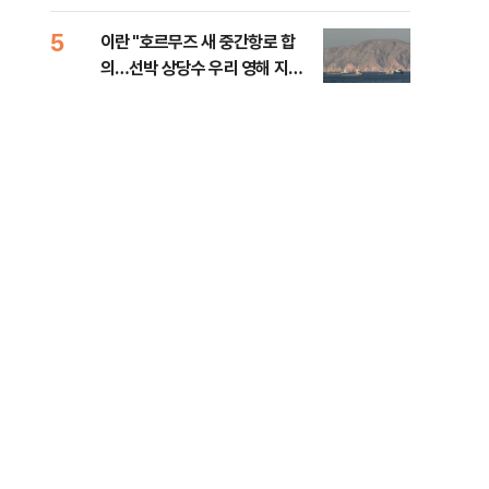
5
10
이란 "호르무즈 새 중간항로 합
폭염
의…선박 상당수 우리 영해 지난
층…
다"