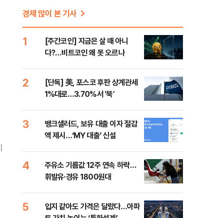
경제 많이 본 기사
1
[주간코인] 지금은 살 때 아니
다?…비트코인 왜 못 오르나
2
[단독] 美, 포스코 후판 상계관세
1%대로…3.70%서 '뚝'
3
뱅크샐러드, 보유 대출 이자 절감
액 제시…‘MY 대출’ 신설
지
4
주유소 기름값 12주 연속 하락…
휘발유·경유 1800원대
5
입지 같아도 가격은 달랐다…아파