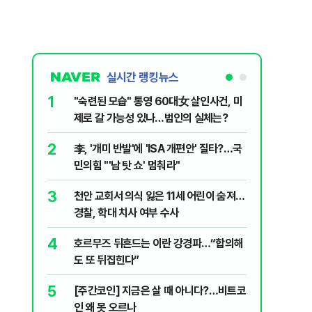
실시간 랭킹뉴스
1
6
"숙련된 모습" 통영 60대女 살인사건, 미
‘탄약 고
제로 갈 가능성 있나…범인의 실체는?
색출하라
2
7
李, '개미 반발'에 'ISA 개편안' 질타?…국
국민의힘 
민의힘 "'남 탓 쇼' 멈춰라"
당내서는
3
8
천안 교회서 의식 잃은 11세 어린이 숨져…
지구촌 덮
경찰, 학대 치사 여부 수사
기도 끊
4
9
호르무즈 뒤흔드는 이란 강경파…“합의해
입추 하루
도 또 뒤집힌다”
37도'…
있는 치료
5
10
[주간코인] 지금은 살 때 아니다?…비트코
부산 앞바
인 왜 못 오르나
선…해경