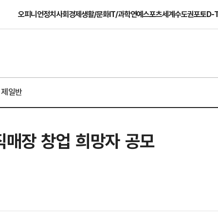
오피니언
정치
사회
경제
생활/문화
IT/과학
연예
스포츠
세계
수도권
포토
D-
경제일반
직매장 창업 희망자 공모