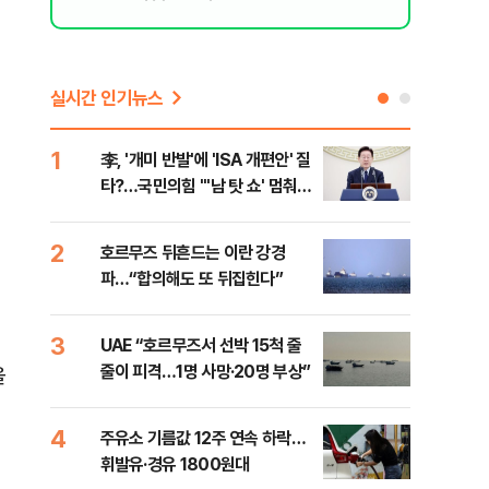
실시간 인기뉴스
1
6
李, '개미 반발'에 'ISA 개편안' 질
천안
타?…국민의힘 "'남 탓 쇼' 멈춰
이 
라"
사
2
7
호르무즈 뒤흔드는 이란 강경
[주
파…“합의해도 또 뒤집힌다”
다?
3
8
UAE “호르무즈서 선박 15척 줄
민주
줄이 피격…1명 사망·20명 부상”
청래
을
능 
4
9
주유소 기름값 12주 연속 하락…
"너
휘발유·경유 1800원대
운전