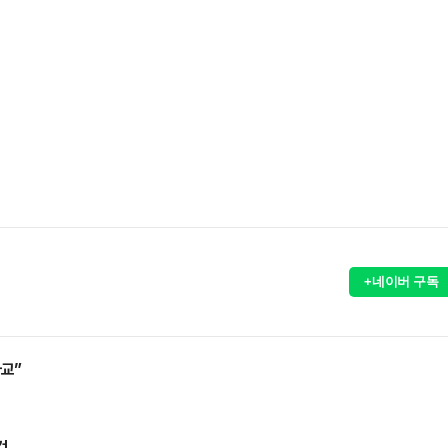
+네이버 구독
교”
검