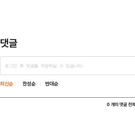
그런지 몰라도 러브버그가 모여 살고
발생한 상황이라 대응하기에 한계가 
브버그의 '러'자만 나와도 잠을 못 
그가 익충이고 토…
댓글
최신순
찬성순
반대순
0 개의 댓글 전