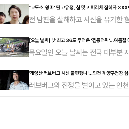
찰개혁의 핵심 역할을 수행할 민정수
"교도소 ‘왕따’ 된 고유정, 침 맞고 머리채 잡히자 XX
렷하고, 차기 당권을 잡게 될 새 지
전 남편을 살해하고 시신을 유기한
을 기용하면서다.나아가 이 대통령이
있는 만큼 실효 있는 성과를 내기가
도소에 수감 중인 고유정의 근황이 전
을 맡았던 인물들을 대거 검찰 고위
언석 국민의힘 …
인물史 미스터.리'(이하 '모던인물사
[오늘 날씨] 낮 최고 36도 무더운 '찜통더위'...여름
하냐"는 반발까지 잇따르면서 우당
목요일인 오늘 날씨는 전국 대부분 
했다.고유정은 2019년 5월 아들의
빚어지는 형국이다.혁신당은 2일 국
체감온도가 33도 이상으로 올라 
찾은 전 남편에게 몰래 수면제를 먹여
출신의 봉욱 전 김앤장법률사무소…
"전국이 구름 많다가 오후부터 차차 
'계양산 러브버그 시선 불편했나'…인천 계양구청장 심경
게 한 살인범이다. 시신을 훼손한 
러브버그와 전쟁을 벌이고 있는 인
체감온도가 33도 이상 올라 매우 
바다에 버리고, 일부는 경기도 김포시
서 이목이 쏠리고 있는 가운데, 윤
야가 나타나는 곳이 있겠다"고 예보했
했다.제주…
윤환 구청장은 2일 계양구청에서 열린
기온은 30~36도로 예보됐다.주요 
참을 줄도 알아야 된다고 생각한다"
24도, 수원 24도, 춘천 26도, 강릉 