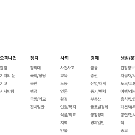
오피니언
정치
사회
경제
생활/문
칼럼
청와대
사건사고
금융
건강정보
기자의 눈
국회/정당
교육
증권
자동차/
기고
북한
노동
산업/재계
도로/교
시사만평
행정
언론
중기/벤처
여행/레
국방/외교
환경
부동산
음식/맛
정치일반
인권/복지
글로벌경제
패션/뷰
식품/의료
생활경제
공연/전
지역
경제일반
책
인물
종교