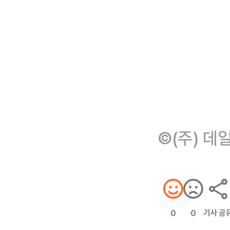
©(주) 데
기사 공
0
0