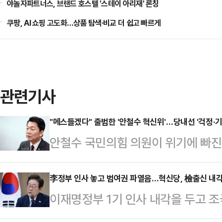
야놀자파트너스, 브랜드 호스텔 '스테이 아리재' 론칭
쿠팡, AI 쇼핑 고도화…상품 탐색·비교 더 쉽고 빠르게
관련기사
"메스들겠다" 출범한 '안철수 혁신위'…당내선 '걱정·기
안철수 국민의힘 의원이 위기에 빠진
잡게 됐다. 당내에선 안 의원이 차기
만큼, 강단 있는 모습으로 당의 새로
李정부 인사 놓고 범여권 파열음…혁신당, 檢출신 내각에
이재명정부 1기 인사 내각을 두고 
감을 내놓고 있다. 이와 함께 일각에
체'를 사명으로 내걸고 선명성을 강조
주도권을 잡고 있는 상황에서 안 의원