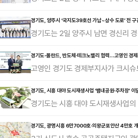
Turn)캠프’ 입학식을 열었다고 
대의 전유물로 여겨졌던 ‘갭이어(gap
경기도, 양주시 ‘국지도39호선 가납~상수 도로’ 전 구
경기도는 2일 양주시 남면 경신리 
역 체류형 프로그램이다.갭이어란 학
부터 ‘국지도39호선 양주 가납~상수
진로 탐색, 교육, 인턴십, 창업 등 
다.국지도39호선은 양주시 서부권
경기도-폴란드, 반도체·테크노밸리 협력…고영인 경제
래 방향을 설정하는 시간을 의미한다.
고영인 경기도 경제부지사가 크시슈토프
로서 그 간 도에서는 해당노선의 교통
기와 삶의 전환 의지 등을 기준으로 
Gawkowski) 폴란드 부총리 겸 
확보를 위해 도로사업 3개소를 추진
주간 △생애전…
조성 등 첨단산업 분야에서 양 지역 
경기도, 시흥 대야 도시재생사업 ‘뱀내공원·주차장’ 이
공사’는 양주시 광적면 가납리와 남면
경기도는 시흥 대야 도시재생사업의 
경기도에 따르면 고영인 경제부지사는
복 4차로 확포장, 교량 4개소 건설
준공된다고 2일 밝혔다.시흥 대야 
프코프스키 폴란드 부총리 겸 디지털
며 2016년 10…
민어울림공간 조성 △녹색주차장 조
경기도, 광명시흥 6만7000호·의왕군포안산 4만호 
제조업 강국에서 첨단산업의 신흥 리