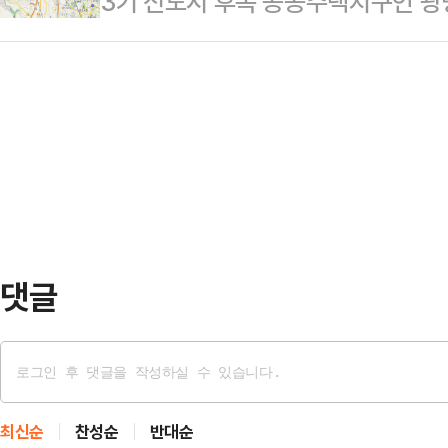
3기 신도시 후속 공공주택지구인 
축물 조성지원 사업 등 다양한 사업
업과 첨단산업의 양측을 아우르는 ‘
공주택지구가 사업시행자 간 지분 정
과 인접 도시의 대규모 택지개발로 
다”며 “양 지역의 강점을…
될 전망이다.2일 경기도에 따르면 
도시 쇠퇴현상이 지속되고 있다. 활성
(LH), 경기주택도시공사(GH), 
지하고 있어 원도심 활력을 되살리고
공주택지구 개발을 위한 기본협약’을
절실하다.이번에 준공하는…
주택공사(LH), 경기주택도시공사(G
왕군포안산 공공주택지구 개발을 위
시흥 공공주택지구는 광명시와 시흥
댓글
최신순
찬성순
반대순