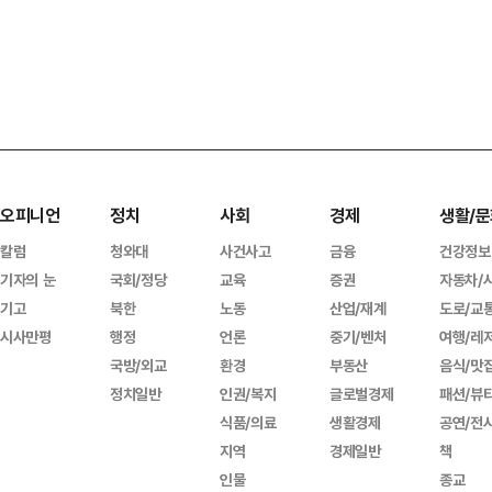
오피니언
정치
사회
경제
생활/문
칼럼
청와대
사건사고
금융
건강정보
기자의 눈
국회/정당
교육
증권
자동차/
기고
북한
노동
산업/재계
도로/교
시사만평
행정
언론
중기/벤처
여행/레
국방/외교
환경
부동산
음식/맛
정치일반
인권/복지
글로벌경제
패션/뷰
식품/의료
생활경제
공연/전
지역
경제일반
책
인물
종교