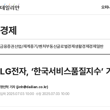
오피
경제
금융
증권
산업/재계
중기/벤처
부동산
글로벌경제
생활경제
경제일반
LG전자, ‘한국서비스품질지수’ 가
정인혁 기자 (jinh@dailian.co.kr)
입력 2025.07.03 10:00 수정 2025.07.03 10:00