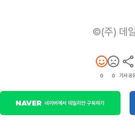
©(주) 데
기사 공
0
0
네이버에서 데일리안 구독하기