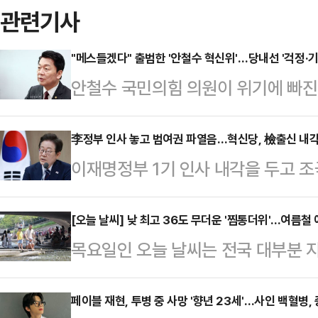
관련기사
"메스들겠다" 출범한 '안철수 혁신위'…당내선 '걱정·기
안철수 국민의힘 의원이 위기에 빠진
잡게 됐다. 당내에선 안 의원이 차기
만큼, 강단 있는 모습으로 당의 새로
李정부 인사 놓고 범여권 파열음…혁신당, 檢출신 내각에
이재명정부 1기 인사 내각을 두고 
감을 내놓고 있다. 이와 함께 일각에
체'를 사명으로 내걸고 선명성을 강조
주도권을 잡고 있는 상황에서 안 의원
찰개혁의 핵심 역할을 수행할 민정수
[오늘 날씨] 낮 최고 36도 무더운 '찜통더위'...여름
렷하고, 차기 당권을 잡게 될 새 지
목요일인 오늘 날씨는 전국 대부분 
을 기용하면서다.나아가 이 대통령이
있는 만큼 실효 있는 성과를 내기가
체감온도가 33도 이상으로 올라 
을 맡았던 인물들을 대거 검찰 고위
언석 국민의힘 …
"전국이 구름 많다가 오후부터 차차 
페이블 재현, 투병 중 사망 '향년 23세'…사인 백혈병,
하냐"는 반발까지 잇따르면서 우당