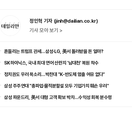
정인혁 기자 (jinh@dailian.co.kr)
기사 모아 보기 >
흔들리는 트럼프 관세…삼성·LG, 美서 돌려받을 돈 얼마?
SK하이닉스, 국내 최대 연어 산란지 '남대천' 복원 착수
정치권도 우려 목소리…박찬대 "K-반도체 멈출 여유 없다"
삼성 주주연대 "총파업·물적분할설 모두 기업가치 훼손 우려"
삼성 파운드리, 美서 대형 고객 확보 박차…수익성 회복 분수령