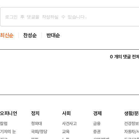
최신순
찬성순
반대순
0 개의 댓글 전
오피니언
정치
사회
경제
생활/문
칼럼
청와대
사건사고
금융
건강정보
기자의 눈
국회/정당
교육
증권
자동차/