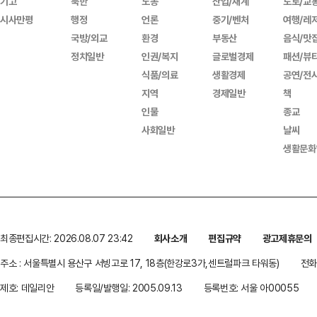
기고
북한
노동
산업/재계
도로/교
시사만평
행정
언론
중기/벤처
여행/레
국방/외교
환경
부동산
음식/맛
정치일반
인권/복지
글로벌경제
패션/뷰
식품/의료
생활경제
공연/전
지역
경제일반
책
인물
종교
사회일반
날씨
생활문화
최종편집시간: 2026.08.07 23:42
회사소개
편집규약
광고제휴문의
주소 : 서울특별시 용산구 서빙고로 17, 18층(한강로3가,센트럴파크 타워동)
전화 
제호: 데일리안
등록일/발행일: 2005.09.13
등록번호: 서울 아00055