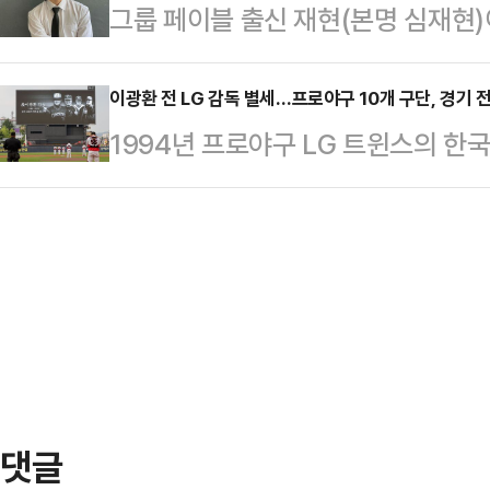
그룹 페이블 출신 재현(본명 심재현)
체감온도가 33도 이상 올라 매우 
빚어지는 형국이다.혁신당은 2일 국
움을 자아내고 있다. 향년 23세.2
야가 나타나는 곳이 있겠다"고 예보했
출신의 봉욱 전 김앤장법률사무소…
병 투병 끝에 사망했다고 보도했다.
이광환 전 LG 감독 별세…프로야구 10개 구단, 경기 
기온은 30~36도로 예보됐다.주요 
1994년 프로야구 LG 트윈스의 한
가 악화돼 끝내 숨을 거둔 것으로 전
24도, 수원 24도, 춘천 26도, 강릉 
문이 2일 별세했다.지병인 폐 질환을
자신의 SNS를 통해 "너(재현)의 
독은 최근 폐렴 증세로 병원에 입원해
가 더 잘해줬으면 상황이 달라졌을까.
세상을 떠났다. 향년 77세.중앙고와
지난 5년간 고마웠다. 내 꿈에도 종
행과 육군 경리단에서 선수로 뛰었고,
을 접한…
자 생활을 시작했다.1982년 프로 
이 전 감독은 1989년 OB, 1992
댓글