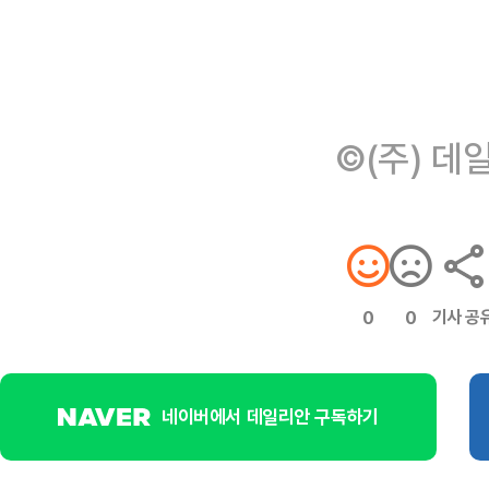
©(주) 데
기사 공
0
0
네이버에서 데일리안 구독하기