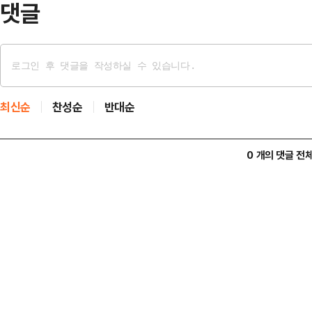
댓글
최신순
찬성순
반대순
0 개의 댓글 전