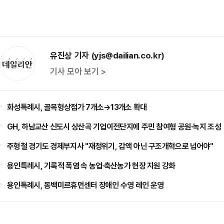
유진상 기자 (yjs@dailian.co.kr)
기사 모아 보기 >
화성특례시, 골목형상점가 7개소→13개소 확대
GH, 하남교산 신도시 상산곡 기업이전단지에 주민 참여형 공원·녹지 조성
주형철 경기도 경제부지사 "재정위기, 감액 아닌 구조개혁으로 넘어야"
용인특례시, 기록적 폭염 속 농업·축산농가 현장 지원 강화
용인특례시, 동백미르휴먼센터 장애인 수영 레인 운영