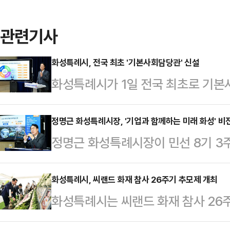
관련기사
화성특례시, 전국 최초 '기본사회담당관' 신설
화성특례시가 1일 전국 최초로 기본
범하며 '화성형 기본사회' 실현을 
인구 100만 명을 돌파한 대도시로서 
정명근 화성특례시장, '기업과 함께하는 미래 화성' 비
정명근 화성특례시장이 민선 8기 3주
야에 걸쳐 필수적인 서비스를 체계적
시의 미래 비전을 알렸다. 정 시장은 
의 토대 위에서 존엄하게 살아갈 수
래, 인구 100만 특례시 시대를 열
화성특례시, 씨랜드 화재 참사 26주기 추모제 개최
정책 기조 아래 지난 1월 10일 특례
화성특례시는 씨랜드 화재 참사 26
조했다.지난 3년간 화성시는 코로나1
팀'을 신설한 데 이어 7월 1일자로
서신면 궁평관광지 인근에 추모공원을
민의 삶의 질을 높이기 위해 다양한 
본사회담당관…