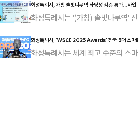
드 참사로 희생된 이들을 기억하고,
화성특례시, 가칭 솔빛나루역 타당성 검증 통과…사업
5090억 원의 지역화폐 발행, 소상공
화성특례시는 '(가칭) 솔빛나루역'
다짐하는 자리로 마련됐다.30일 서
지원사업 등으로 지역경제 활력을 불
을 통과하며 본격적인 추진 동력을 얻
추모제에는 유가족을 비롯해 정명근
품, 대웅제…
철도공단 수도권본부에서 열린 (가칭
화성특례시, 'WSCE 2025 Awards' 전국 5대 스
의장 등 100여 명이 참석했다. 참
화성특례시는 세계 최고 수준의 스마
고회에서, 철도공단이 경제성을 확보(B
을 잃은 이들을 추모하며 깊은 애도
포(WSCE) 2025 Awards'에서
솔빛나루역은 '철도의 건설 및 철도시
로 시작됐다. 이어 추모사,…
됐다고 29일 밝혔다.국내외 수많은
시가 비용을 부담하는 '원인자 부담'
둔 성과로, 화성시의 AI 기반 시민
경제성이 확보되는 경우에만 사업 추
받았다는 점에서 의미가 크다.WSC
증 통과는 사업의…
보통신부가 공동 주최하고, 스마트도시협
주관하는 국제 시상 행사다.스마트시
도시를 …