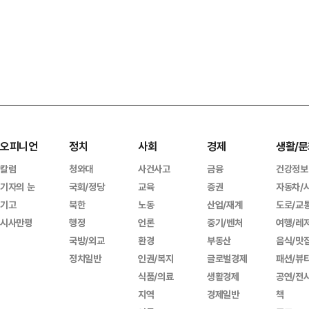
오피니언
정치
사회
경제
생활/문
칼럼
청와대
사건사고
금융
건강정보
기자의 눈
국회/정당
교육
증권
자동차/
기고
북한
노동
산업/재계
도로/교
시사만평
행정
언론
중기/벤처
여행/레
국방/외교
환경
부동산
음식/맛
정치일반
인권/복지
글로벌경제
패션/뷰
식품/의료
생활경제
공연/전
지역
경제일반
책