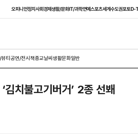
오피니언
정치
사회
경제
생활/문화
IT/과학
연예
스포츠
세계
수도권
포토
D-
/뷰티
공연/전시
책
종교
날씨
생활문화일반
 ‘김치불고기버거’ 2종 선봬