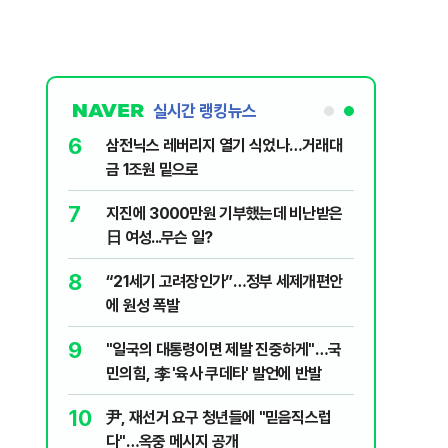
실시간 랭킹뉴스
6
신과 압수수
삼전닉스 레버리지 열기 식었나…거래대
금 1조원 밑으로
7
 의식했
지진에 3000만원 기부했는데 비난받은
낮춰야"
日 여성...무슨 일?
8
체 밸류체인
“21세기 고려장인가”…정부 세제개편안
에 원성 폭발
9
 떠오른
"일국의 대통령이면 제발 진중하게"…국
민의힘, 李 '육사 쿠데타' 발언에 반발
10
리마켓 시
尹, 재선거 요구 청년들에 "믿음직스럽
다"…옥중 메시지 공개