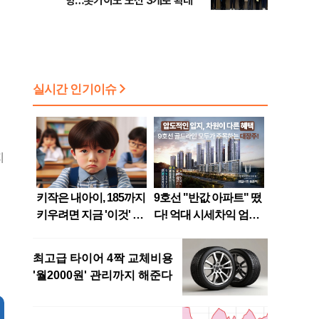
항…홋카이도 노선 3개로 확대
지