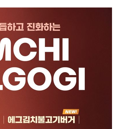
1
[속보] 종합특검, 대검 정보통
색…심우정 '내란 가담' 관련
2
李대통령, 20대 지지율 하락
나…"청년 보편적 지원 문턱 
3
삼전닉스 올인은 금물…“반도
분산 필요”
4
기껏 생수 보냈더니 "화장실 물
다"...日 누리꾼 발언 ‘역풍’
5
SK하이닉스 하한가라고?…프
초가 논란 재점화