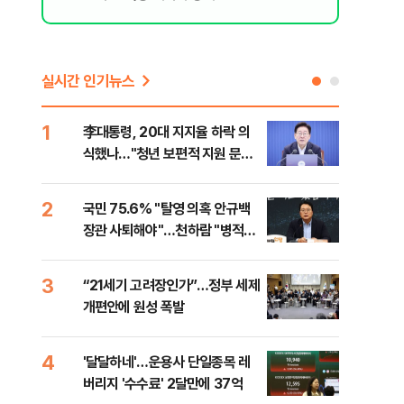
실시간 인기뉴스
1
6
李대통령, 20대 지지율 하락 의
오세
식했나…"청년 보편적 지원 문턱
납 
낮춰야"
2
7
국민 75.6% "탈영 의혹 안규백
[코
장관 사퇴해야"…천하람 "병적기
인 
록 즉각 공개하라"
3
8
“21세기 고려장인가”…정부 세제
SK
개편안에 원성 폭발
마켓
4
9
'달달하네'…운용사 단일종목 레
재난
버리지 '수수료' 2달만에 37억
속 