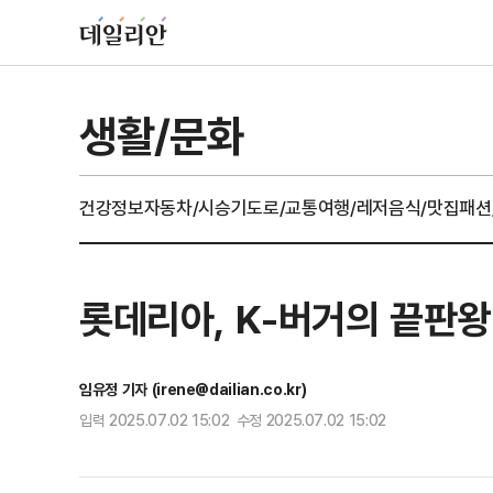
생활/문화
건강정보
자동차/시승기
도로/교통
여행/레저
음식/맛집
패션
롯데리아, K-버거의 끝판왕
임유정 기자 (irene@dailian.co.kr)
입력 2025.07.02 15:02 수정 2025.07.02 15:02