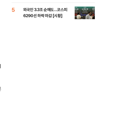
책 
5
10
외국인 3.3조 순매도…코스피
달 
6290선 하락 마감 [시황]
후 
치
롯