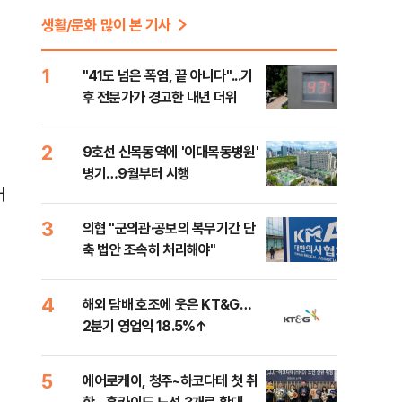
생활/문화 많이 본 기사
1
"41도 넘은 폭염, 끝 아니다"...기
후 전문가가 경고한 내년 더위
2
9호선 신목동역에 '이대목동병원'
병기…9월부터 시행
거
3
의협 "군의관·공보의 복무기간 단
축 법안 조속히 처리해야"
4
해외 담배 호조에 웃은 KT&G…
2분기 영업익 18.5%↑
5
에어로케이, 청주~하코다테 첫 취