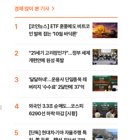
경제 많이 본 기사
1
[코인뉴스] ETF 훈풍에도 비트코
인 발목 잡는 ‘10월 바닥론’
2
“21세기 고려장인가”…정부 세제
개편안에 원성 폭발
3
'달달하네'…운용사 단일종목 레
버리지 '수수료' 2달만에 37억
4
외국인 3.3조 순매도…코스피
지
6290선 하락 마감 [시황]
5
[단독] 현대차·기아 자율주행 특