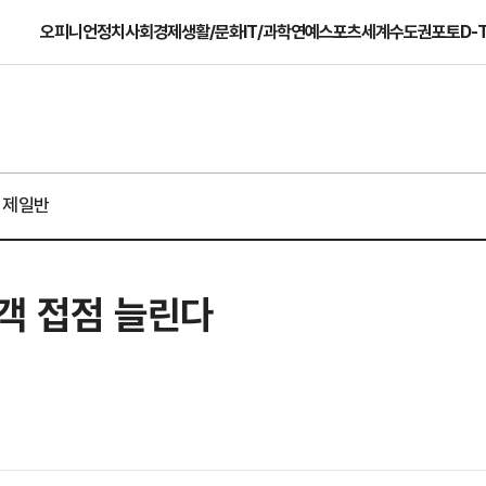
오피니언
정치
사회
경제
생활/문화
IT/과학
연예
스포츠
세계
수도권
포토
D-
경제일반
고객 접점 늘린다