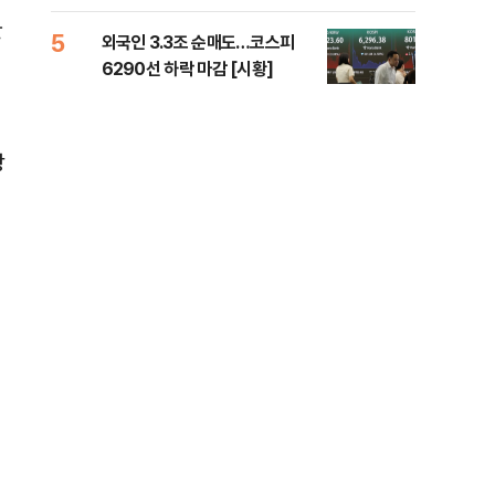
책 
한
5
10
외국인 3.3조 순매도…코스피
달 
6290선 하락 마감 [시황]
후 
장