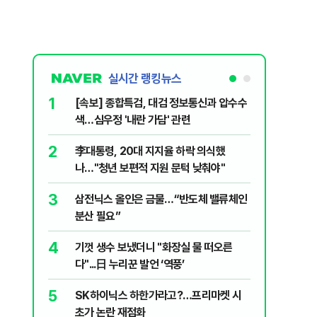
실시간 랭킹뉴스
1
6
[속보] 종합특검, 대검 정보통신과 압수수
삼전닉스
색…심우정 '내란 가담' 관련
금 1조원
2
7
李대통령, 20대 지지율 하락 의식했
지진에 
나…"청년 보편적 지원 문턱 낮춰야"
日 여성..
3
8
삼전닉스 올인은 금물…“반도체 밸류체인
“21세
분산 필요”
에 원성 
4
9
기껏 생수 보냈더니 "화장실 물 떠오른
"일국의
다"...日 누리꾼 발언 ‘역풍’
민의힘, 
5
10
SK하이닉스 하한가라고?…프리마켓 시
尹, 재선
초가 논란 재점화
다"…옥중