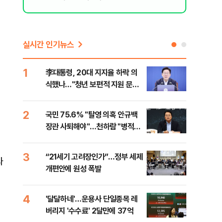
실시간 인기뉴스
1
6
李대통령, 20대 지지율 하락 의
오세
식했나…"청년 보편적 지원 문턱
납 
낮춰야"
2
7
국민 75.6% "탈영 의혹 안규백
[코
장관 사퇴해야"…천하람 "병적기
인 
록 즉각 공개하라"
3
8
“21세기 고려장인가”…정부 세제
SK
와
개편안에 원성 폭발
마켓
4
9
'달달하네'…운용사 단일종목 레
재난
버리지 '수수료' 2달만에 37억
속 