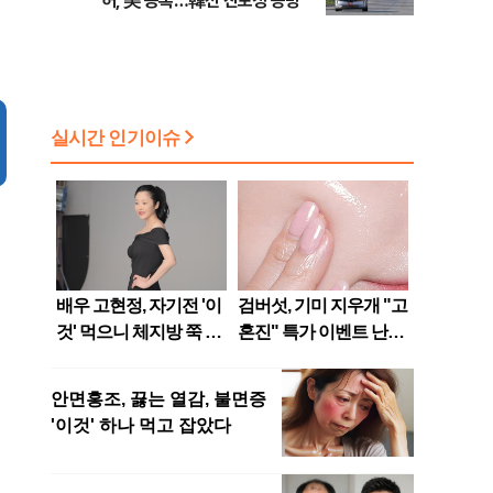
허, 美 등록…韓선 진보성 공방