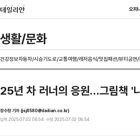
오피
생활/문화
건강정보
자동차/시승기
도로/교통
여행/레저
음식/맛집
패션/뷰티
공연
25년 차 러너의 응원…그림책 '나
장수정 기자 (jsj8580@dailian.co.kr)
입력 2025.07.02 08:54 수정 2025.07.02 08:54