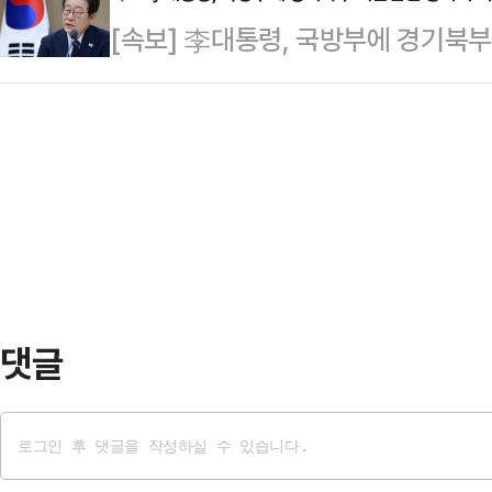
분쯤 경찰이 도착해 운전석에서 의식을
[속보] 李대통령, 국방부에 경기북
대한 보도자료'에서 "추후 공판기일의
했다.경찰은 운전석 유리를 깨고 문을
준비절차는 예정대로 진행한다"고 밝
술을 했고, …
공판준비기일은 이날 오후 4시30분
법은 '공판'을 '공판준비절차'와 '
수 있는 행…
댓글