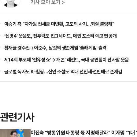
기사 모아 보기 >
이승기 측 "차가원 전세금 미반환, 고도의 사기…죄질 불량해"
‘신병4’ 웃음도, 전투력도 업그레이드, 메인 포스터·예고편 공개
황재균·경수진→이준수, 날것의 생존게임 '술래게임' 출격
제14회 부코페 ‘전유성 쇼’→‘개콘’ 레전드, 국내 공연팀이 선사할 웃음
글로벌 독자도 K-힐링…신인 소설도 억대 선인세·선판매로 존재감
관련기사
이진숙 "방통위원 대통령 몫 지명해달라" 이재명 "1대 