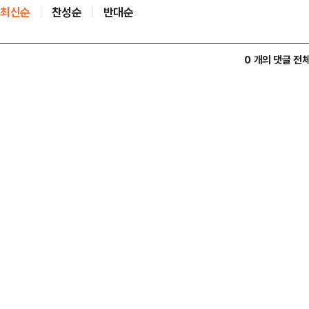
최신순
찬성순
반대순
0 개의 댓글 전