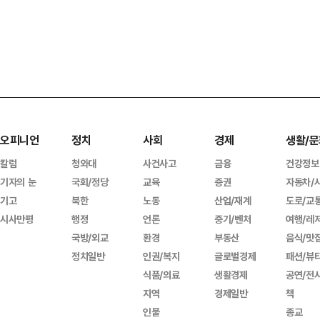
오피니언
정치
사회
경제
생활/문
칼럼
청와대
사건사고
금융
건강정보
기자의 눈
국회/정당
교육
증권
자동차/
기고
북한
노동
산업/재계
도로/교
시사만평
행정
언론
중기/벤처
여행/레
국방/외교
환경
부동산
음식/맛
정치일반
인권/복지
글로벌경제
패션/뷰
식품/의료
생활경제
공연/전
지역
경제일반
책
인물
종교