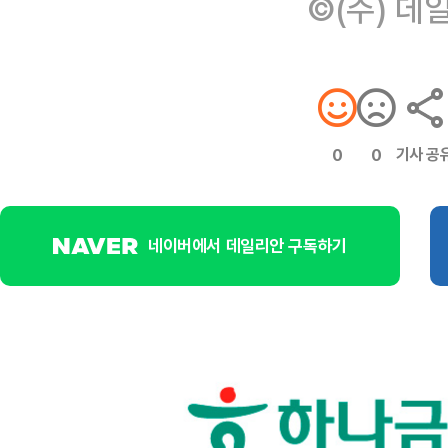
©(주) 데
기사 공
0
0
네이버에서 데일리안 구독하기