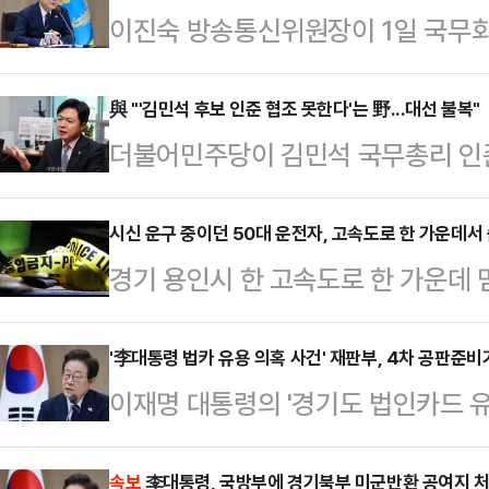
이진숙 방송통신위원장이 1일 국무회
송통신위원부터 지명해달라고 요청했다
황으로 표결했을 때 결론이 나지 않는
與 "'김민석 후보 인준 협조 못한다'는 野...대선 불복"
더불어민주당이 김민석 국무총리 인
은 답하지 못한 것으로 알려졌다.강
힘을 향해 "대선 불복 행위"라고 비
실 브리핑을 열고 국무회의에서 이 
국회 소통관에서 브리핑을 열고 "송
시신 운구 중이던 50대 운전자, 고속도로 한 가운데서 
국무회의 배석자인 이 위원장은 발언
경기 용인시 한 고속도로 한 가운데 
를 열고 김 후보자 인준에 협조할 수
위원 5명 중 3명이 국회에서 지명해
진 채 발견됐다.30일 경기남부경찰
기를 결의한 국민의힘은 내란 동조 
의를 표명했으니 대통령 …
오후 11시28분쯤 영동고속도로 강
'李대통령 법카 유용 의혹 사건' 재판부, 4차 공판준
라고 주장했다.이날 국민의힘은 용산
이재명 대통령의 '경기도 법인카드 
이 2차로에서 3차로 사이에 멈춰 있
김 후보자 지명 철회와 국회 법제사
1일 오후 진행된다.해당 사건을 심
구간 순찰 차량이 곧바로 현장에 도착
내대표는 "대통령이 할 일…
훈 부장판사)는 이날 오전 '피고인 
속보
李대통령, 국방부에 경기북부 미군반환 공여지 