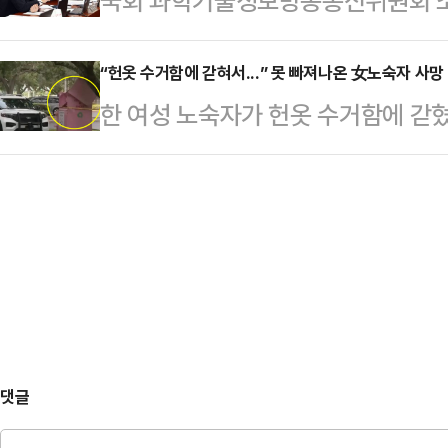
국회 과학기술정보방송통신위원회 소
진행자가 '추석 고향 갈 때 검찰청 
했다.경찰은 운전석 유리를 깨고 문을
학기술정보방송통신부 장관 후보자의 
월에 당대표가 되면 이건 좀 허언 아
술을 했고, …
무 의혹을 제기했다.배 후보자가 제
“헌옷 수거함에 갇혀서...” 못 빠져나온 女노숙자 사망
따져 물은 뒤 "그래서 내가 KBS라디
한 여성 노숙자가 헌옷 수거함에 갇
2003년 9월 25일부터 2008년 
공정한 질문을 하기 때문에 그런 것"
28일(현지시간) 미국 뉴욕포스트에
체 복무했다.박 의원 측은 해당 기간
일 헌옷 수거함에 사람이 갇혔다는 
템)에서 근무하며 병역 의무를 이행
한 상태였다.숨진 여성은 신원이 확
△MBA △美 스탠포드대학교 대학원
견 당시 헌옷 수거함에 상반신이 끼
기된다고 주장했다.이밖에도…
측은 “피해자가 기부받은 물품을 찾
보인다”면서 “현재로서는 사고로 보
밝혔다.사고가 발생한 헌옷 …
댓글