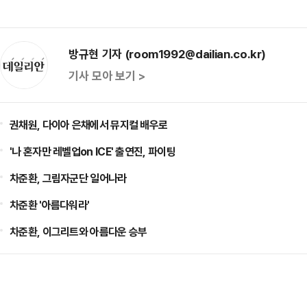
방규현 기자 (room1992@dailian.co.kr)
기사 모아 보기 >
권채원, 다이아 은채에서 뮤지컬 배우로
'나 혼자만 레벨업on ICE' 출연진, 파이팅
차준환, 그림자군단 일어나라
차준환 '아름다워라'
차준환, 이그리트와 아름다운 승부