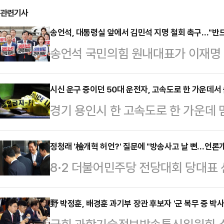
관련기사
송언석, 대통령실 앞에서 김민석 지명 철회 촉구…"반드
송언석 국민의힘 원내대표가 이재명
지명 철회를 거듭 촉구했다.송언석 
앞에서 열린 의원총회 모두발언에서 
시신 운구 중이던 50대 운전자, 고속도로 한 가운데서 
경기 용인시 한 고속도로 한 가운데 
나도 해소되지 않았다. 오히려 의혹이
진 채 발견됐다.30일 경기남부경찰
할 일은 분명하다"고 압박했다.송 원
오후 11시28분쯤 영동고속도로 강
정청래 '檢개혁 허언?' 질문에 "방송사고 날 뻔…언론
익이 들어오는 배추농사에 투자해 매달
8·2 더불어민주당 전당대회 당대표
이 2차로에서 3차로 사이에 멈춰 있
을) 배반하고 도망친 사람이라는 사
와의 인터뷰 중 자신의 '검찰개혁' 관
구간 순찰 차량이 곧바로 현장에 도착
시 안하는 뻔뻔한 …
했다"라며 불쾌한 감정을 드러냈다.정
野 박정훈, 배경훈 과기부 장관 후보자 '군 복무 중 박사
분쯤 경찰이 도착해 운전석에서 의식을