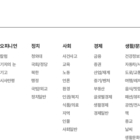
오피니언
정치
사회
경제
생활/문
칼럼
청와대
사건사고
금융
건강정보
기자의 눈
국회/정당
교육
증권
자동차/
기고
북한
노동
산업/재계
도로/교
시사만평
행정
언론
중기/벤처
여행/레
국방/외교
환경
부동산
음식/맛
정치일반
인권/복지
글로벌경제
패션/뷰
식품/의료
생활경제
공연/전
지역
경제일반
책
인물
종교
사회일반
날씨
생활문화