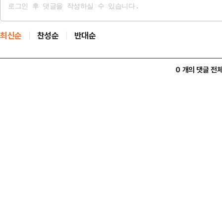
최신순
찬성순
반대순
0 개의 댓글 전