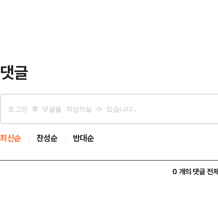
관리자 및 체육행정종사자다.경기민원
을 초래할 우려가…
접 방문은 주소지 시군 체육부서 또는
는 지원 대상을 기존 현역선수, 지도
학 강…
댓글
최신순
찬성순
반대순
0 개의 댓글 전