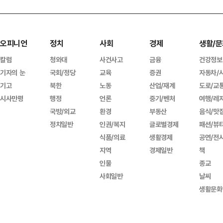
오피니언
정치
사회
경제
생활/문
칼럼
청와대
사건사고
금융
건강정보
기자의 눈
국회/정당
교육
증권
자동차/
기고
북한
노동
산업/재계
도로/교
시사만평
행정
언론
중기/벤처
여행/레
국방/외교
환경
부동산
음식/맛
정치일반
인권/복지
글로벌경제
패션/뷰
식품/의료
생활경제
공연/전
지역
경제일반
책
인물
종교
사회일반
날씨
생활문화