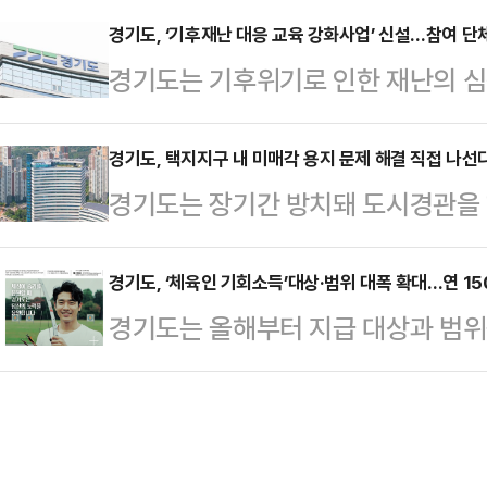
트 기획안을, 8월 17일까지는 단편
번 이벤트는 지난달 16일부터 23일
경기도, ‘기후재난 대응 교육 강화사업’ 신설…참여 단
다.올해 주제는 ‘미래의 상상이 기억되
경기도는 기후위기로 인한 재난의 
여해 기후위성을 응원하는 메시지와
전 세계 창작자 누구나 참여할 수 
을 대상으로 맞춤형 환경교육을 제공
들은 대중교통 이용, 일회용품 줄이기
터리…
신설하고 참여단체를 오는 25일까지
경기도, 택지지구 내 미매각 용지 문제 해결 직접 나선
을 통해 기후위기 대응에 동참하고자
경기도는 장기간 방치돼 도시경관을 
은 다음달부터 오는 11월까지 기후재
정된 총 450명의 도민 이름은 올 
한 ‘택지지구 내 미매각 용지’ 문제 
진한다.이번 사업은 기후변화로 인한 
(GYEONGGISa…
를 위해 경기 남부와 북부에 각각 
경기도, ‘체육인 기회소득’대상·범위 대폭 확대…연 1
의 발생 빈도와 강도가 높아지는 상
경기도는 올해부터 지급 대상과 범위
복합몰과 공동직장어린이집 등 주민 
대응할 수 있는 역량을 기르기 위해
참여자를 이달부터 시군별로 접수한다
각 용지’란 당초 학교·공공청사·도
및 환경교육 전문기관과 …
시군(용인, 고양, 남양주, 성남, 부천
됐지만, 장기간 매각되지 않아 방치된
상 개인소득인정액이 중위소득 120%
저해, 치안 사각지대 우려 등으로 입