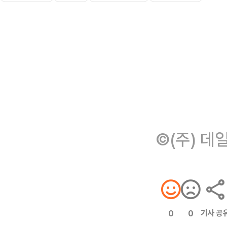
©(주) 데
기사 공
0
0