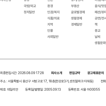
국방/외교
환경
부동산
음식/맛
정치일반
인권/복지
글로벌경제
패션/뷰
식품/의료
생활경제
공연/전
지역
경제일반
책
인물
종교
사회일반
날씨
생활문화
최종편집시간: 2026.08.09 17:28
회사소개
편집규약
광고제휴문의
주소 : 서울특별시 용산구 서빙고로 17, 18층(한강로3가,센트럴파크 타워동)
전화 
제호: 데일리안
등록일/발행일: 2005.09.13
등록번호: 서울 아00055