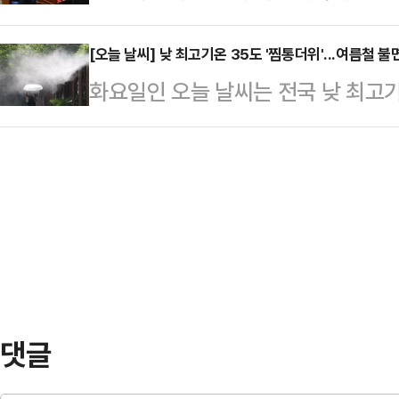
언석 원내대표가 비상대책위원장을 겸
▲네이버 ▲현대차 ▲두산에너빌리티
술을 했고, …
가운데, 김용태 비대위원장의 당권 
[오늘 날씨] 낮 최고기온 35도 '찜통더위'...여름철 
으로 한화에어로스페이스가 11거래일
화요일인 오늘 날씨는 전국 낮 최고
다. 김용태 비대위원장이 임기 마지
높았다. 한화에어로스페이스는 글로벌
어지겠으며 수도권을 시작으로 비는 
전당대회 출마 가능성에 힘이 실리는
망에 힘입어 지난달 초 83…
기상청은 "중부지방은 서해중부 해상
오전 서울 여의도 국회서 '보수 재건
로 흐리겠으며 일본 남쪽 해상에 위
고 "이 당에 오랫동안 자리 잡고 있는
과 제주도는 가끔 구름이 많겠다"고
기득권이 당의 몰락을 …
인천, 경기, 강원 내륙·산지 5mm
▲전북 5~50mm ▲서울, 인천, 경
세종·충남·충북·광주…
댓글