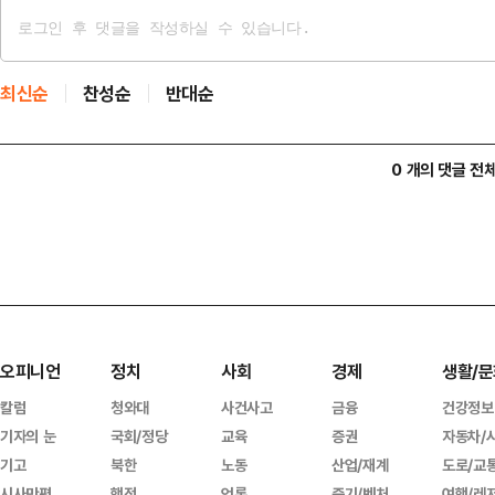
최신순
찬성순
반대순
0 개의 댓글 전
오피니언
정치
사회
경제
생활/문
칼럼
청와대
사건사고
금융
건강정보
기자의 눈
국회/정당
교육
증권
자동차/
기고
북한
노동
산업/재계
도로/교
시사만평
행정
언론
중기/벤처
여행/레