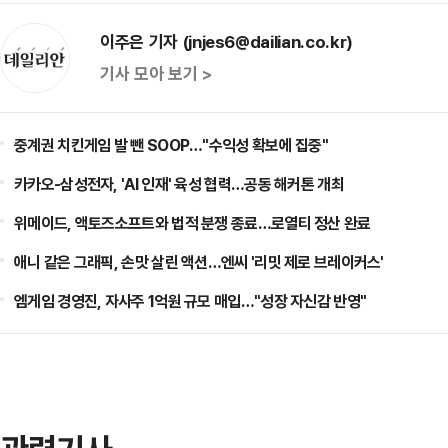
이주은 기자 (jnjes6@dailian.co.kr)
기사 모아 보기 >
중계권 치킨게임 발 뺀 SOOP…"수익성 확보에 집중"
카카오-삼성전자, 'AI 인재' 육성 협력…공동 해커톤 개최
위메이드, 액토즈소프트와 법적 분쟁 종료…로열티 정산 완료
애니 같은 그래픽, 손맛 살린 액션…엔씨 '리밋 제로 브레이커스'
엠게임 경영진, 자사주 1억원 규모 매입…"성장 자신감 반영"