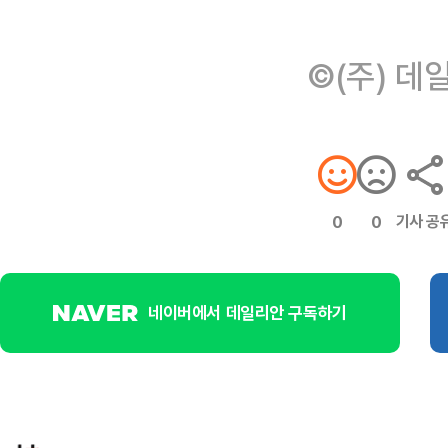
©(주) 데
기사 공
0
0
네이버에서 데일리안 구독하기