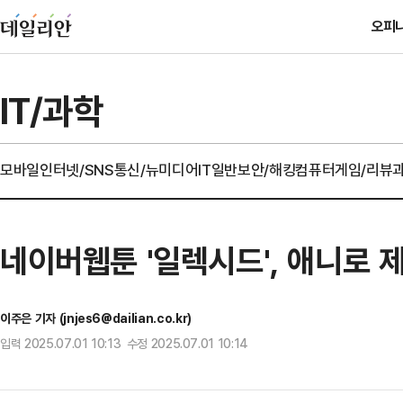
오피
IT/과학
모바일
인터넷/SNS
통신/뉴미디어
IT일반
보안/해킹
컴퓨터
게임/리뷰
네이버웹툰 '일렉시드', 애니로 
이주은 기자 (jnjes6@dailian.co.kr)
입력 2025.07.01 10:13 수정 2025.07.01 10:14