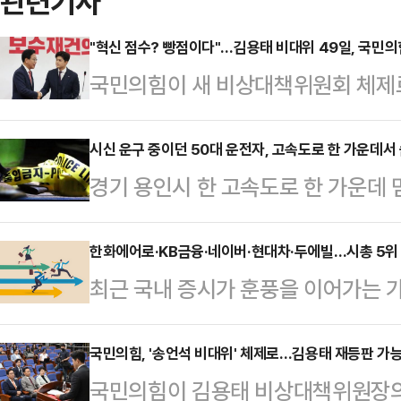
관련기사
"혁신 점수? 빵점이다"…김용태 비대위 49일, 국민의
국민의힘이 새 비상대책위원회 체제
가 종료되면서 송언석 원내대표가 비
원장의 임기는 지난달 11일 '후보교
시신 운구 중이던 50대 운전자, 고속도로 한 가운데서 
경기 용인시 한 고속도로 한 가운데 
장 후임에 지명된 지 49일 만에 마
진 채 발견됐다.30일 경기남부경찰
도로 빠른 당의 변화"를 말했지만, 
오후 11시28분쯤 영동고속도로 강
한화에어로·KB금융·네이버·현대차·두에빌…시총 5위 다
를 중심으로 한 고립의 벽만 부각시
최근 국내 증시가 훈풍을 이어가는 
이 2차로에서 3차로 사이에 멈춰 있
30일 오전 서울 여의도 국회에서 '
도 치열하다. 특히 새 정부 출범 이
구간 순찰 차량이 곧바로 현장에 도착
회견을 열고 그간의…
면서 시총 5위 자리를 둘러싼 경쟁
국민의힘, '송언석 비대위' 체제로…김용태 재등판 가
분쯤 경찰이 도착해 운전석에서 의식을
국민의힘이 김용태 비상대책위원장의
면 지난달(6월) 코스피 시가총액 
했다.경찰은 운전석 유리를 깨고 문을