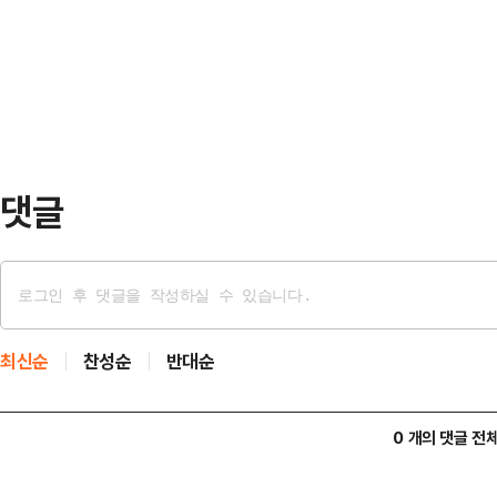
정훈 의원은 30일 페이스북에 글을 
김민웅(촛불행동 대표)은 정권 탄생
는데, 대통령의 목소리는 들리지 않
현을 빌리면 '명핵관'이자 …
2023년 일본 후쿠시마 방사성 오염
될 선을 넘었다"며 "핵 오염수 방류
것"이라고…
댓글
최신순
찬성순
반대순
0 개의 댓글 전