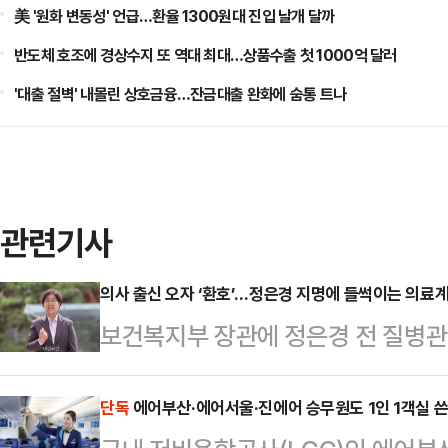
美 '원화 변동성' 언급…환율 1300원대 진입 날개 달까
반도체 호조에 경상수지 또 역대 최대…상품수출 첫 1000억 달러
'대출 절벽' 내몰린 상호금융…잔금대출 완화에 숨통 트나
관련기사
의사 출신 오자 ‘환호’…정은경 지명에 들썩이는 의료
보건복지부 장관에 정은경 전 질병
했다. 한동안 침제됐던 분위기와 달
게 환영의 뜻을 밝히며 기류가 달라
단독
에어부산·에어서울·진에어 승무원도 1인 1객실 