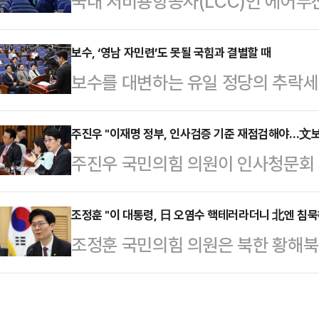
국내 저비용항공사(LCC)인 에어부
계기로 정부와 관계 회복이 본격화할
인 1실 숙소를 제공하기 시작한 것으
강조한 정 후보자의 메시지와 의료계
무원의 복지가 점차 확대될 것으로 
보수, ‘영남 자민련’도 못될 국힘과 결별할 때
갈등 장기화로 멈춰 선 의료개혁 논
보수를 대변하는 유일 정당의 추락세
부산과 에어서울, 진에어는 지난주부터
사협회(의협)는 전날 입장문을 내고 
고 있는 자멸이다. 해답은 나와 있는
공하는 복지 정책을 시행했다. 이는
생명과 안전을 지키기 …
보내고 있다. 가만히 있으면 이재명
주진우 "이재명 정부, 인사검증 기준 재점검해야…文보
권위원회 민원 제기가 직접적인 계기
주진우 국민의힘 의원이 인사청문회
것이라고 믿고 있다.천만에다. 이름을
에서 3번째 객실 승무원 노조이자 L
제기된 의혹들을 거론하며 "이재명 정
대감들과 수도권의 일부 서울대 출신
(객실) 승무원 노조는…
했던 문재인 정부보다 후퇴했다"고 
조정훈 "이 대통령, 日 오염수 핵테러라더니 北엔 침묵
후 모두) 꼬락서니를 보면 이재명 대
조정훈 국민의힘 의원은 북한 황해
공개하고 재점검해야 한다고 강조했다
그들을 다시 지지해 줄 국민들이 많
지 않은 방사성 폐수가 서해로 흘러간
에 글을 올려 "인사 검증 기준을 
파죽지세다. 아…
령은) 왜 일본에는 '핵 테러'라 외
에 휘둘리기 쉽게 된다"며 이같이 지