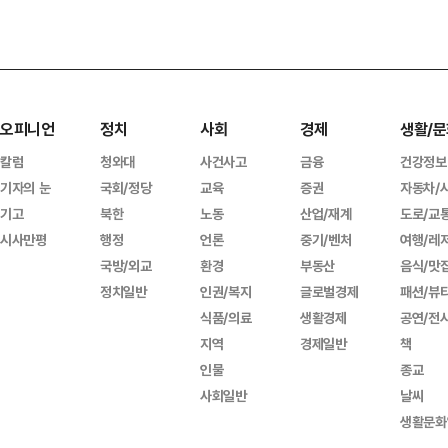
오피니언
정치
사회
경제
생활/문
칼럼
청와대
사건사고
금융
건강정보
기자의 눈
국회/정당
교육
증권
자동차/
기고
북한
노동
산업/재계
도로/교
시사만평
행정
언론
중기/벤처
여행/레
국방/외교
환경
부동산
음식/맛
정치일반
인권/복지
글로벌경제
패션/뷰
식품/의료
생활경제
공연/전
지역
경제일반
책
인물
종교
사회일반
날씨
생활문화