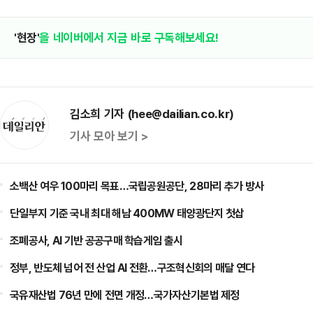
'현장'
을 네이버에서 지금 바로 구독해보세요!
김소희 기자 (hee@dailian.co.kr)
기사 모아 보기 >
소백산 여우 100마리 목표…국립공원공단, 28마리 추가 방사
단일부지 기준 국내 최대 해남 400MW 태양광단지 첫삽
조폐공사, AI 기반 공공구매 학습게임 출시
정부, 반도체 넘어 전 산업 AI 전환…구조혁신회의 매달 연다
국유재산법 76년 만에 전면 개정…국가자산기본법 제정