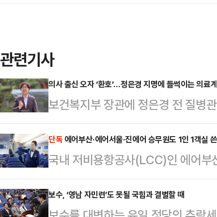
관련기사
의사 출신 오자 ‘환호’…정은경 지명에 들썩이는 의료
보건복지부 장관에 정은경 전 질병
했다. 한동안 침제됐던 분위기와 달
게 환영의 뜻을 밝히며 기류가 달라
단독
에어부산·에어서울·진에어 승무원도 1인 1객실 
국내 저비용항공사(LCC)인 에어부
계기로 정부와 관계 회복이 본격화할
인 1실 숙소를 제공하기 시작한 것으
강조한 정 후보자의 메시지와 의료계
무원의 복지가 점차 확대될 것으로 
보수, ‘영남 자민련’도 못될 국힘과 결별할 때
갈등 장기화로 멈춰 선 의료개혁 논
보수를 대변하는 유일 정당의 추락세
부산과 에어서울, 진에어는 지난주부터