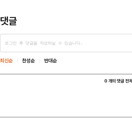
될 선을 넘었다"며 "핵 오염수 방류
것"이라고…
댓글
최신순
찬성순
반대순
0 개의 댓글 전