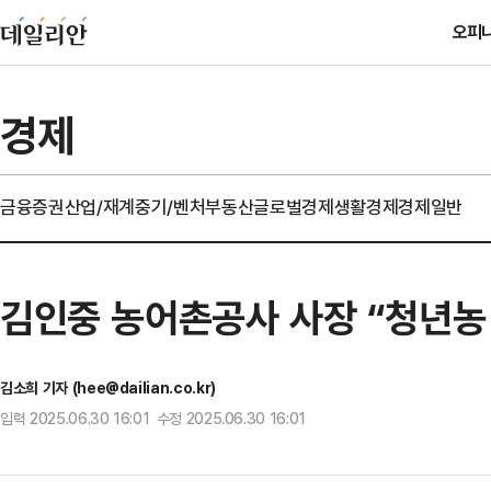
오피
경제
금융
증권
산업/재계
중기/벤처
부동산
글로벌경제
생활경제
경제일반
김인중 농어촌공사 사장 “청년농
김소희 기자 (hee@dailian.co.kr)
입력 2025.06.30 16:01 수정 2025.06.30 16:01