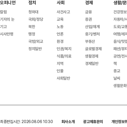
오피니언
정치
사회
경제
생활/문
칼럼
청와대
사건사고
금융
건강정보
기자의 눈
국회/정당
교육
증권
자동차/
기고
북한
노동
산업/재계
도로/교
시사만평
행정
언론
중기/벤처
여행/레
국방/외교
환경
부동산
음식/맛
정치일반
인권/복지
글로벌경제
패션/뷰
식품/의료
생활경제
공연/전
지역
경제일반
책
인물
종교
사회일반
날씨
생활문화
최종편집시간: 2026.08.06 10:30
회사소개
광고제휴문의
개인정보