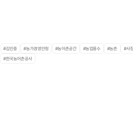
#김인중
#농가경영안정
#농어촌공간
#농업용수
#농촌
#사
#한국농어촌공사