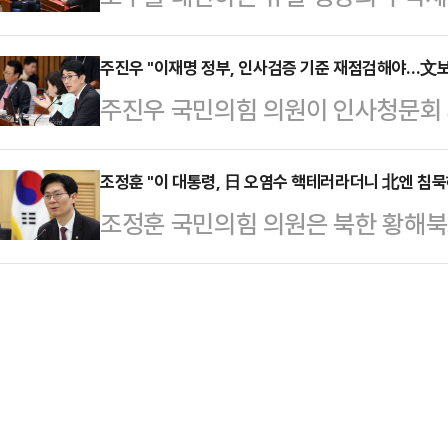
사협회(의협)는 전날 입장문을 내고 
고 있는 자멸이다. 해답은 나와 있는
공하는 복지 정책을 시행했다. 이는
생명과 안전을 지키기 …
보내고 있다. 가만히 있으면 이재명
주진우 "이재명 정부, 인사검증 기준 재점검해야…文보
권위원회 민원 제기가 직접적인 계기
주진우 국민의힘 의원이 인사청문회
것이라고 믿고 있다.천만에다. 이름을
에서 3번째 객실 승무원 노조이자 L
제기된 의혹들을 거론하며 "이재명 정
대감들과 수도권의 일부 서울대 출신
(객실) 승무원 노조는…
했던 문재인 정부보다 후퇴했다"고 
조정훈 "이 대통령, 日 오염수 핵테러라더니 北엔 침묵
후 모두) 꼬락서니를 보면 이재명 대
조정훈 국민의힘 의원은 북한 황해
공개하고 재점검해야 한다고 강조했다
그들을 다시 지지해 줄 국민들이 많
지 않은 방사성 폐수가 서해로 흘러간
에 글을 올려 "인사 검증 기준을 
파죽지세다. 아…
령은) 왜 일본에는 '핵 테러'라 외
에 휘둘리기 쉽게 된다"며 이같이 지
정훈 의원은 30일 페이스북에 글을 
김민웅(촛불행동 대표)은 정권 탄생
는데, 대통령의 목소리는 들리지 않
현을 빌리면 '명핵관'이자 …
2023년 일본 후쿠시마 방사성 오염