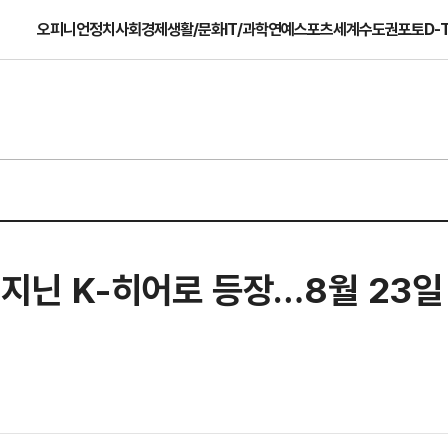
오피니언
정치
사회
경제
생활/문화
IT/과학
연예
스포츠
세계
수도권
포토
D-
힘 지닌 K-히어로 등장…8월 23일