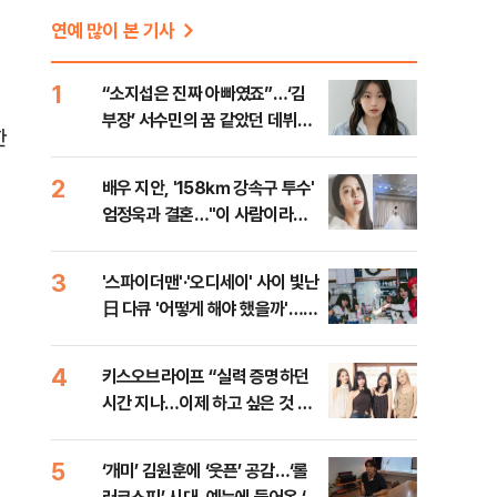
연예 많이 본 기사
빈
1
“소지섭은 진짜 아빠였죠”…‘김
부장’ 서수민의 꿈 같았던 데뷔
한
[인터뷰]
2
배우 지안, '158㎞ 강속구 투수'
엄정욱과 결혼…"이 사람이라면
평생 함께"
3
'스파이더맨'·'오디세이' 사이 빛난
日 다큐 '어떻게 해야 했을까'…관
객 마음 움직인 이유 [영화 뷰]
4
키스오브라이프 “실력 증명하던
시간 지나…이제 하고 싶은 것 할
때” [인터뷰]
5
‘개미’ 김원훈에 ‘웃픈’ 공감…‘롤