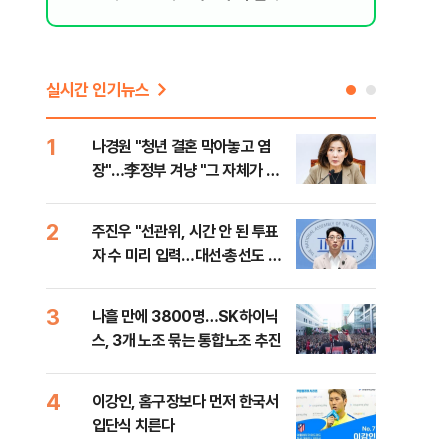
실시간 인기뉴스
1
6
나경원 "청년 결혼 막아놓고 염
후티
장"…李정부 겨냥 "그 자체가 결
설 
혼 페널티"
2
7
주진우 "선관위, 시간 안 된 투표
이란
자 수 미리 입력…대선·총선도 수
병력
사해야"
3
8
나흘 만에 3800명…SK하이닉
추미
스, 3개 노조 묶는 통합노조 추진
못 
틀 
4
9
이강인, 홈구장보다 먼저 한국서
치매
입단식 치른다
20