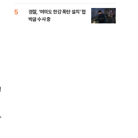
인 
5
10
경찰, '여의도 한강 폭탄 설치' 협
민주
박글 수사 중
리…
들께
징
수