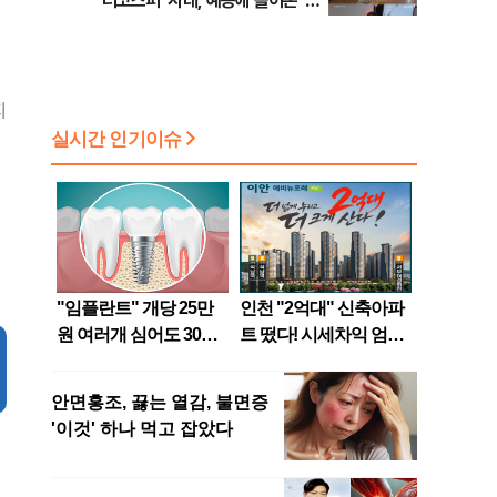
러코스피’ 시대, 예능에 들어온 ‘주
식’ [방송 뷰]
지