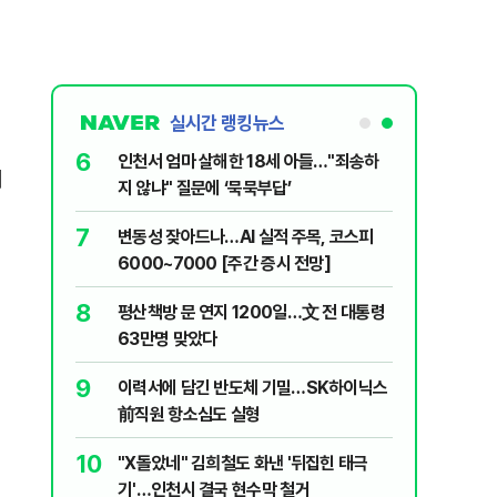
실시간 랭킹뉴스
1
6
"돈 되는 건 다한다" 작정한 MZ조폭들…
인천서 엄
어
소탕 작전 개시
지 않냐"
2
7
소주 2~3잔 마시고 운전한 택시기사 무
변동성 잦
죄…혈중알코올농도 0.03%
6000~
3
8
나흘 만에 3800명…SK하이닉스, 3개 노
평산책방 
조 묶는 통합노조 추진
63만명 
4
9
"한글 적힌 쓰레기가…전 세계에 알려버릴
이력서에
것" 경고 날린 日
前직원 
5
10
바이든 암, 뼈 넘어 전이…차남 "고통 참으
"X돌았네
며 목소리 내고 있다"
기'…인천