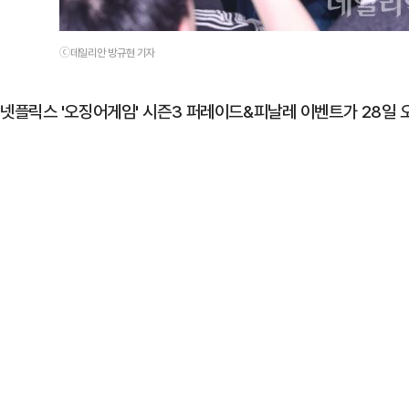
ⓒ데일리안 방규현 기자
넷플릭스 '오징어게임' 시즌3 퍼레이드&피날레 이벤트가 28일 