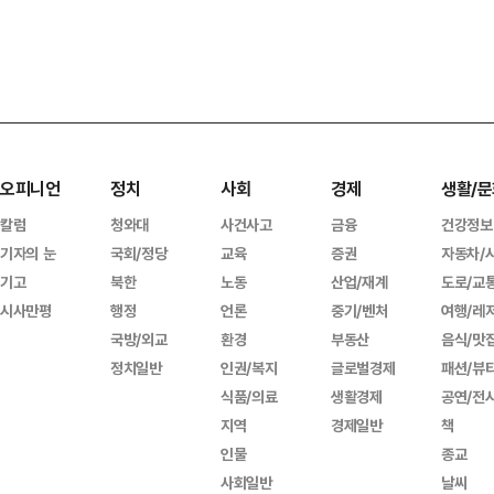
오피니언
정치
사회
경제
생활/문
칼럼
청와대
사건사고
금융
건강정보
기자의 눈
국회/정당
교육
증권
자동차/
기고
북한
노동
산업/재계
도로/교
시사만평
행정
언론
중기/벤처
여행/레
국방/외교
환경
부동산
음식/맛
정치일반
인권/복지
글로벌경제
패션/뷰
식품/의료
생활경제
공연/전
지역
경제일반
책
인물
종교
사회일반
날씨