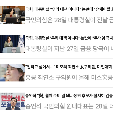
28일 윤석열 전 대통령이 오후 조
수사 방해가 선을 넘는 행위라고 꼬
국힘, 대통령실 "우리 대책 아니다" 논란에 "유체이탈
국민의힘은 28일 대통령실이 전날 
핑에서 "윤 전 대통령이 현재 대기
에 대해 '대통령실 대책이 아니다'라
은 상황"이라며 "출석을 거부하는 것
현안에 대해 '긴밀히 소통하고 있다'
국힘, 대통령실 '우리 대책 아니다' 논란에 "무책임 극
10시 14분부터 낮 12시 44분까지
대통령실이 지난 27일 금융 당국이 
탈 화법"이라고 비판했다.최수진 국
조사를 재개하려 했지만 변호인단이
"대통령실 대책이 아니다"라고 했다가
정부가 수도권 주택담보대출을 최대 
거부하고 있는 …
에 대해 긴밀히 소통하고 있다"고 
"알리고 싶어서…" 미모의 최연소 女구의원, 미인대회
출 규제대책에 대해 '대통령실 대책이
홍콩 최연소 구의원이 올해 미스홍콩
대해 국민의힘 의원들 사이에서는 "
최 원내대변인은 "강유정 대통령실 
"대회에 나가지 않겠다"고 밝혔다.
원 국민의힘 의원은 전날 페이스북에
회에서 나온 대책'…
스트(SCMP)에 따르면 홍콩 최연소 
송언석 "與, 협치 준비 덜 돼…장관 후보자 철저히 검증
금융위 대책일 뿐 대통령실 입장 아
송언석 국민의흼 원내대표는 28일
TVB가 주최한 미스홍콩 선발대회 
뺀다"며 "오리발 정권인가. 무책임의