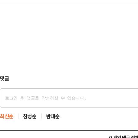
법위원장 등 4개 상임위원장 선출을 
자 하루 만에 대회 출전을 철회했다.
서민은 주택담…
한 준비가 덜 된거 아닌가"라고 비판
출전을 포기했다"면서 "미인대회를 
터뷰를 통해 "향후에는 대화의 상대
고 싶었다"고 밝혔다.총 의원은 민주
서로 상의해서 만들어나가는 그런 과
안팎에선 당의 입…
원내대표는 "절대 다수 여당이 많은
존중하면서 국회를 끌고 가는 게 바
는 전날 본회의에 앞서 당…
댓글
최신순
찬성순
반대순
0 개의 댓글 전