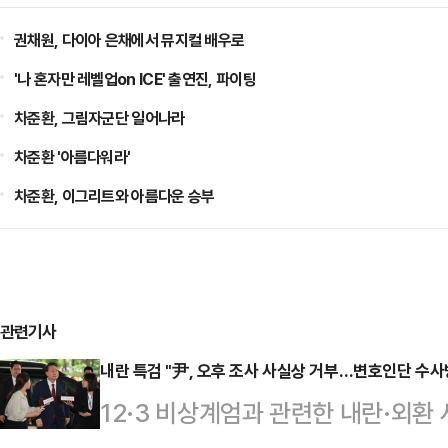
권채원, 다이아 은채에서 뮤지컬 배우로
'나 혼자만 레벨업on ICE' 출연진, 파이팅
차준환, 그림자군단 일어나라
차준환 '아름다워라'
차준환, 이그리트와 아름다운 승부
관련기사
내란 특검 "尹, 오후 조사 사실상 거부…변호인단 수사
12·3 비상계엄과 관련한 내란·외