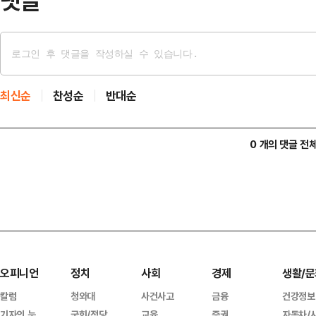
댓글
최신순
찬성순
반대순
0 개의 댓글 전
오피니언
정치
사회
경제
생활/문
칼럼
청와대
사건사고
금융
건강정보
기자의 눈
국회/정당
교육
증권
자동차/