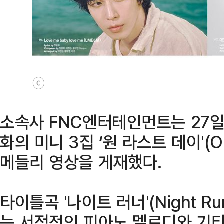
ⓒ
소속사 FNC엔터테인먼트는 27일
화의 미니 3집 ‘원 라스트 데이'(O
메들리 영상을 게재했다.
타이틀곡 '나이트 러너'(Night R
는 서정적인 피아노 멜로디와 기