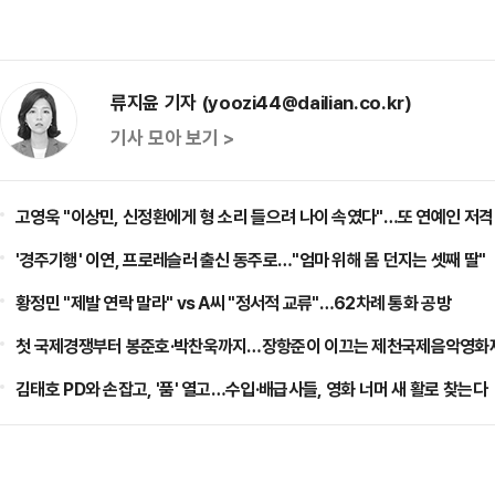
류지윤 기자 (yoozi44@dailian.co.kr)
기사 모아 보기 >
고영욱 "이상민, 신정환에게 형 소리 들으려 나이 속였다"…또 연예인 저격
'경주기행' 이연, 프로레슬러 출신 동주로…"엄마 위해 몸 던지는 셋째 딸"
황정민 "제발 연락 말라" vs A씨 "정서적 교류"…62차례 통화 공방
첫 국제경쟁부터 봉준호·박찬욱까지…장항준이 이끄는 제천국제음악영화제
김태호 PD와 손잡고, '품' 열고…수입·배급사들, 영화 너머 새 활로 찾는다