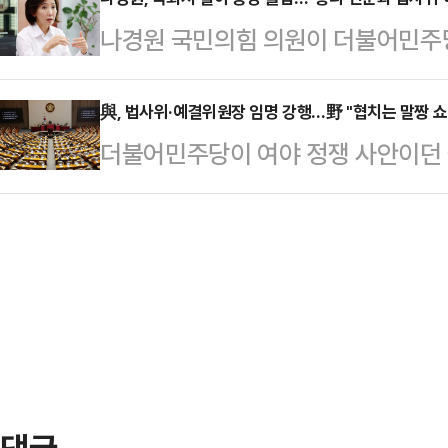
붙잡아 조사 중이다.A씨는 지난 26
적 문제까지 해결되지 않았느냐"며 "
나경원 국민의힘 의원이 더불어민주
소에서 동료 캐디인 B씨를 폭행한 뒤
합의도 원점에서 재검토해야 한다"고
법제사법위원장·예산결산위원장 독식
한 경찰은 이날 오전 0시쯤 골프장
2024년 6월 4일…
다.나경원 의원은 27일 국회에서 열
與, 법사위·예결위원장 임명 강행…野 "협치는 말짱 쇼
다.경찰 조사에서 A씨는 "평소 B씨
더불어민주당이 여야 정쟁 사안이던
주당의 의회 폭거와 이재명 대통령의 
으로 파악됐다.경찰 관계자는 "B씨가
원장 선출을 강행했다. 2차 추가경정
터 (김 후보자) 총리 지명 철회를 
행 동…
과제를 더이상 미룰 수 없다는 명분이
갈 것"이라고 말했다.그 직후 나 의
해 법사위원장만이라도 야당이 맡아
은 범죄 혐의가 명백한 총리 후보로
의 공석 상임위원장 선출 강행에 "
법사위원회마저 강탈했다"…
다.국회는 27일 본회의를 열어 공석
선·전북 익산갑), 예결위원장에 한병
광위원장에 김교흥(3선·인천 …