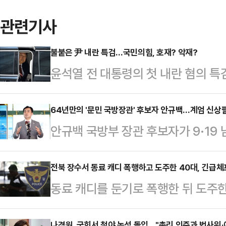
관련기사
불붙은 尹 내란 특검…국민의힘, 호재? 악재?
윤석열 전 대통령의 첫 내란 혐의 
도 긴장감이 높아지고 있다.국회 비
에 포함되면서 국민의힘 역시 상황
64년만의 '문민 국방장관' 후보자 안규백…계엄 신상
안규백 국방부 장관 후보자가 9·1
기다. 특검 수사에 대한 당 차원의 
북 평화 분위기부터 조성할 필요가 
정국과 상임위 배분 문제, 대선 패배
전 서울 용산구 국방부 영내 육군회
전북 장수서 동료 캐디 폭행하고 도주한 40대, 긴급체
분치 않은 상황이다.한편으로는 윤 
동료 캐디를 둔기로 폭행한 뒤 도주한
며 취재진과 만난 자리에서 "북한은
히려 국민의힘 지지율이 반등했던 과
따르면 전북 장수경찰서는 동료 캐디를
다.이어 "지난 평창 동계올림픽에서
로는 국민의힘에 '호…
나경원, 국회서 철야 농성 돌입…"총리 인준과 법사위