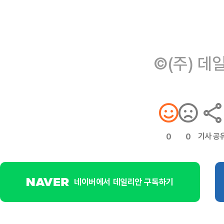
©(주) 데
기사 공
0
0
네이버에서 데일리안 구독하기