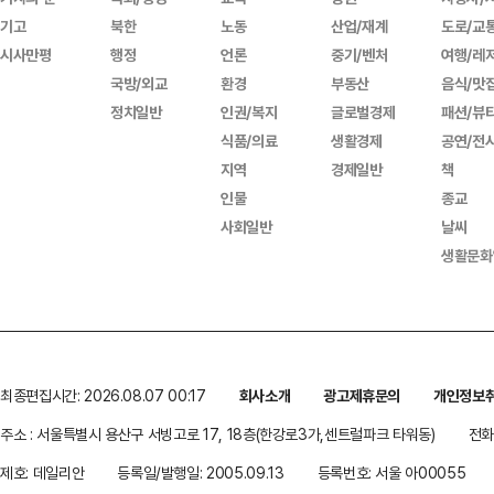
기고
북한
노동
산업/재계
도로/교
시사만평
행정
언론
중기/벤처
여행/레
국방/외교
환경
부동산
음식/맛
정치일반
인권/복지
글로벌경제
패션/뷰
식품/의료
생활경제
공연/전
지역
경제일반
책
인물
종교
사회일반
날씨
생활문화
최종편집시간: 2026.08.07 00:17
회사소개
광고제휴문의
개인정보
주소 : 서울특별시 용산구 서빙고로 17, 18층(한강로3가,센트럴파크 타워동)
전화 
제호: 데일리안
등록일/발행일: 2005.09.13
등록번호: 서울 아00055