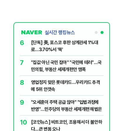
실시간 랭킹뉴스
6
 외치자…與
[단독] 美, 포스코 후판 상계관세 1%대
하라"
로…3.70%서 '뚝'
7
늘부터 67
"집값 아닌 국민 잡아" "국민에 테러"…국
민의힘, 부동산 세제개편안 맹폭
8
됐다...외
영업정지 맞은 롯데카드…우리카드 추격
에 5위 안갯속
9
출입 안됩니
"오세훈이 주택 공급 않아" "입법과정에
반영"…민주당의 부동산 세제개편 해법은
10
…'폭염'에
[코인뉴스] 비트코인, 조용해서 더 불안하
다…큰 변동 오나