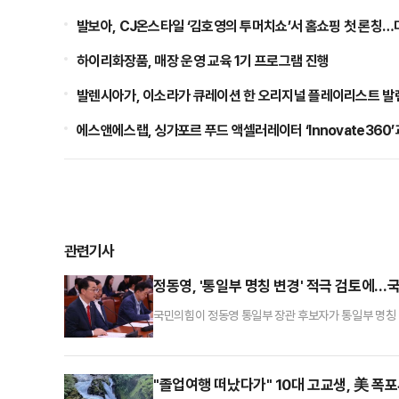
발보아, CJ온스타일 ‘김호영의 투머치쇼’서 홈쇼핑 첫 론칭
하이리화장품, 매장 운영 교육 1기 프로그램 진행
발렌시아가, 이소라가 큐레이션 한 오리지널 플레이리스트 발렌
에스앤에스랩, 싱가포르 푸드 액셀러레이터 ‘Innovate36
관련기사
정동영, '통일부 명칭 변경' 적극 검토에…
국민의힘이 정동영 통일부 장관 후보자가 통일부 명칭 
인다면 이는 제2의 김여정 하명법이 될 것"이라고 우
회의에서 "더불어민주당은 2020년 북한 김여정이 '
단독통과시켰지만 결국 헌법재판소에서 위헌 결정이 내
"졸업여행 떠났다가" 10대 고교생, 美 폭