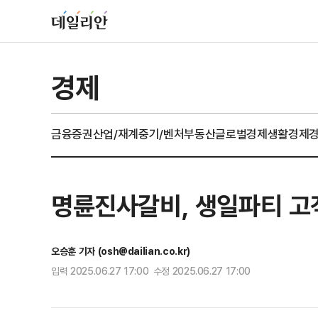
경제
금융
증권
산업/재계
중기/벤처
부동산
글로벌경제
생활경제
명륜진사갈비, 생일파티 고
오승훈 기자 (osh@dailian.co.kr)
입력 2025.06.27 17:00 수정 2025.06.27 17:00