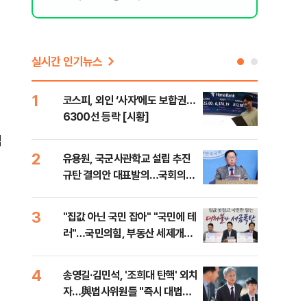
실시간 인기뉴스
1
6
코스피, 외인 ‘사자’에도 보합권…
靑,
6300선 등락 [시황]
점식
고'"
집
2
7
유용원, 국군사관학교 설립 추진
與김
규탄 결의안 대표발의…국회의원
발언
36명 동참
3
8
"집값 아닌 국민 잡아" "국민에 테
"오
러"…국민의힘, 부동산 세제개편
과정
안 맹폭
세제
4
9
송영길·김민석, '조희대 탄핵' 외치
"'
자…與법사위원들 "즉시 대법관
공급