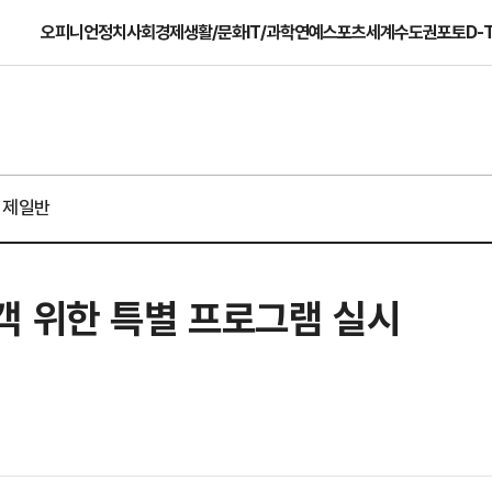
오피니언
정치
사회
경제
생활/문화
IT/과학
연예
스포츠
세계
수도권
포토
D-
경제일반
객 위한 특별 프로그램 실시