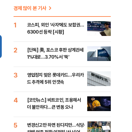
경제 많이 본 기사
1
코스피, 외인 ‘사자’에도 보합권…
6300선 등락 [시황]
2
[단독] 美, 포스코 후판 상계관세
1%대로…3.70%서 '뚝'
3
영업정지 맞은 롯데카드…우리카
드 추격에 5위 안갯속
4
[코인뉴스] 비트코인, 조용해서
더 불안하다…큰 변동 오나
5
변경신고만 하면 된다지만…식당·