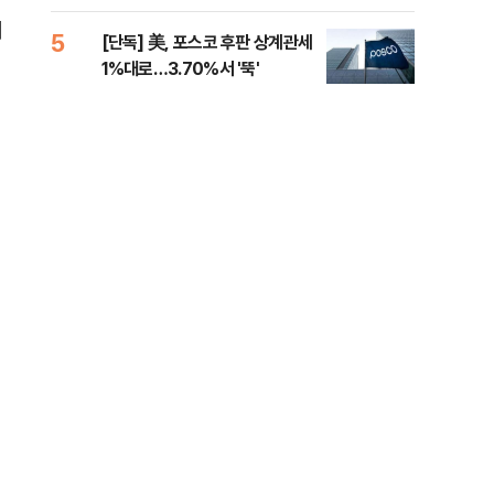
제청하라"
적 
이
5
10
[단독] 美, 포스코 후판 상계관세
네이
1%대로…3.70%서 '뚝'
외연
출(