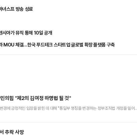
…마녀스프 방송 성료
시아가 뮤직 통해 10일 공개
0’과 MOU 체결…한국 푸드테크 스타트업 글로벌 확장 플랫폼 구축
국민의힘 "제2의 김여정 하명법 될 것"
변경에 긍정적인 입장을 밝힌 데 대해 "통일부 명칭을 변경하는 정부조직법 개정을 밀어
려했다.국회 외교통일위원회 간사 김건 국민의힘 의원은 27일 오전 국회에서 열린 원내대
대북전단을 막을 법이라도 만들라'고 하자 소위 김여정 하명법으로 불린 대북전단금지법을
려졌다"고 비판했다.김 의원은 "정동영 후보자는 통일부 명칭 변경 이유에…
포서 추락 사망