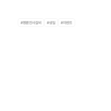
#명륜진사갈비
#생일
#이벤트