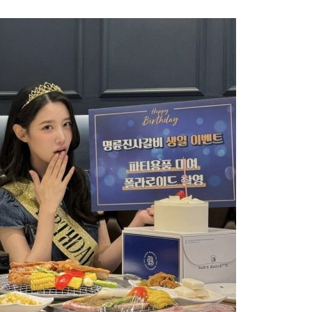
1
송영길·김민석, '조희대 탄핵'
법사위원들 "즉시 대법관 제청
2
홈플러스, 회생 첫발 뗐다…오
개 점포 가오픈
3
3000원짜리 장바구니 'K굿즈' 
국인 관광객 필수템은?
4
"손님! '이거' 쓰고 식당·극장 
다"
5
[르포] 병원 오는 길부터 고비
더 취약한 환자들