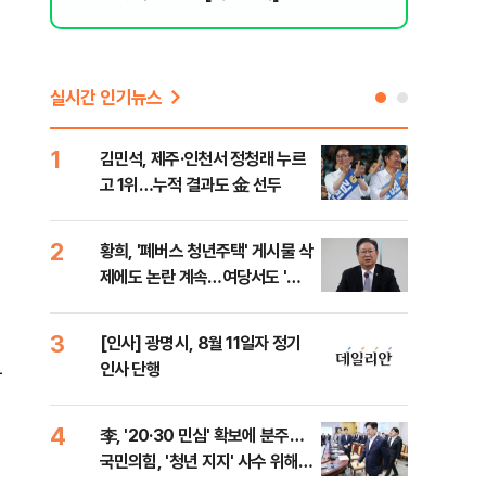
실시간 인기뉴스
1
6
김민석, 제주·인천서 정청래 누르
폐기
고 1위…누적 결과도 金 선두
60
2
7
황희, '폐버스 청년주택' 게시물 삭
"정
제에도 논란 계속…여당서도 '내
도 
로남불' 비판
원 
3
8
[인사] 광명시, 8월 11일자 정기
보험
두
인사 단행
른 
4
9
李, '20·30 민심' 확보에 분주…
고수
국민의힘, '청년 지지' 사수 위해
27