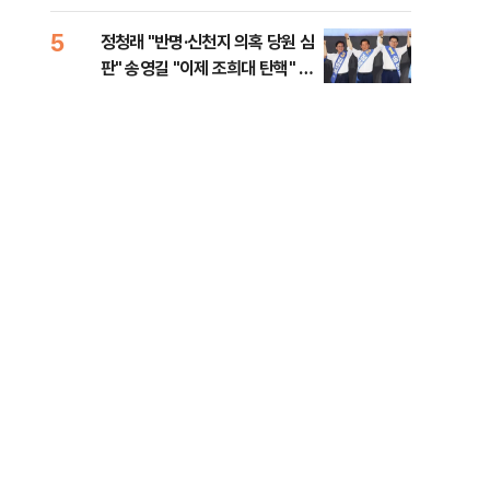
李 견제 사활
5
10
정청래 "반명·신천지 의혹 당원 심
[속
판" 송영길 "이제 조희대 탄핵" 김
선거
민석 "대체불가 민주당"
리