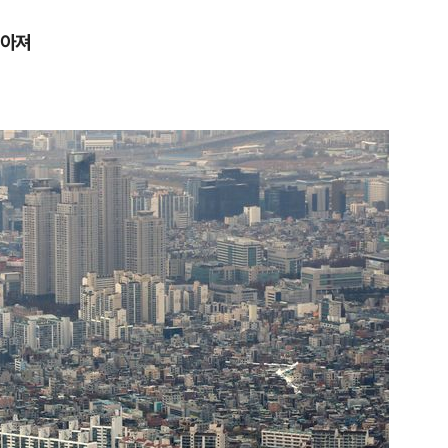
쏟아져
1
“다시 시청으로” 김선태에게 
충주시장의 재치 있는 제안…추
개
2
1236회 로또 1등 당첨번호
'12·18·21·29·34·38'번…
어디?
3
"출근길에 우연히 복권 샀는데…
원 당첨자 사연은?
4
경찰, 드라마 '김부장' 제작사
자본시장법 위반 의혹
5
김민석, 제주·인천서 정청래 누
누적 결과도 金 선두