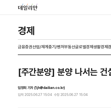
경제
금융
증권
산업/재계
중기/벤처
부동산
글로벌경제
생활경제
[주간분양] 분양 나서는 건
임정희 기자 (1jh@dailian.co.kr)
입력 2025.06.27 15:04 수정 2025.06.27 15:04