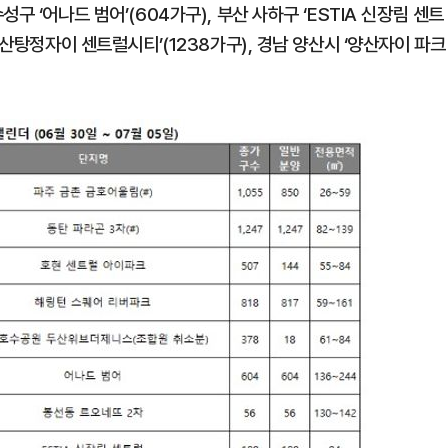
 ‘어나드 범어’(604가구), 부산 사하구 ‘ESTIA 신장림 센트
아산탕정자이 센트럴시티’(1238가구), 경남 양산시 ‘양산자이 파크