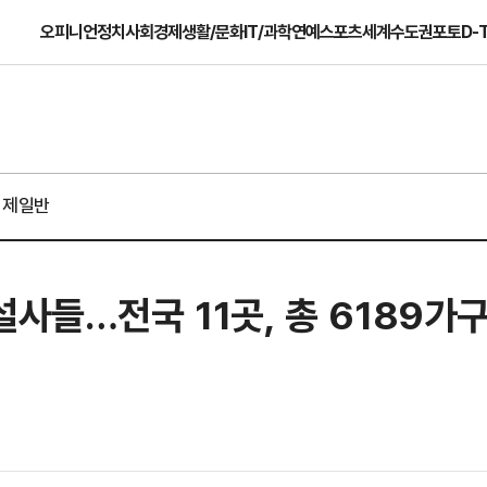
오피니언
정치
사회
경제
생활/문화
IT/과학
연예
스포츠
세계
수도권
포토
D-
경제일반
설사들…전국 11곳, 총 6189가