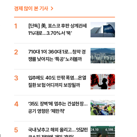
경제 많이 본 기사
행
1
[단독] 美, 포스코 후판 상계관세
1%대로…3.70%서 '뚝'
2
710대 1이 360대 1로…청약 경
쟁률 낮아지는 ‘특공’ 노려볼까
3
입추에도 40도 안팎 폭염…온열
질환 보험 어디까지 보장될까
4
‘35도 장벽’에 멈추는 건설현장…
공기 영향은 ‘제한적’
5
국내 낮추고 해외 올리고…엇갈린
에