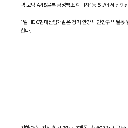
택 고덕 A48블록 금성백조 예미지’ 등 5곳에서 진행된
1일 HDC현대산업개발은 경기 안양시 만안구 박달동 일
한다.
지하 2층~지상 최고 29층, 7개동, 총 507가구 규