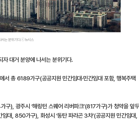
 나서는 분위기다.ⓒ뉴시스
되자 대거 분양에 나서는 분위기다.
곳에서 총 6189가구(공공지원 민간임대·민간임대 포함, 행복주택
가구), 광주시 ‘해링턴 스퀘어 리버파크’(817가구)가 청약을 앞
임대, 850가구), 화성시 ‘동탄 파라곤 3차’(공공지원 민간임대,