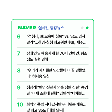
실시간 랭킹뉴스
6
전한 40세
"정청래, 李 모욕에 침묵" vs "금도 넘지
천 2000
말라"…친명-친청 최고위원 후보, 제주서
격돌
7
장애인 밀쳐 숨지게 한 70대 간병인, 항소
1등 당첨지역
심도 실형 면해
8
" 1등 5억
"우리가 지지했던 인간들이 이 꼴 만들었
다" 허지웅 일침
9
 회장 수사…
정청래 "반명·신천지 의혹 당원 심판" 송영
길 "이제 조희대 탄핵" 김민석 "대체불가
민주당"
10
르고 1위…
최악의 폭염 지나갔지만 무더위는 계속…
낮 최고 35도 [내일 날씨]