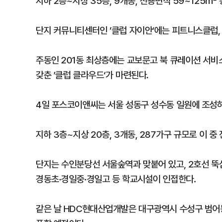
지하 2층~지상 35층, 9개동, 전용면적 59~125㎡ 
단지 커뮤니티센터인 ’클럽 자이안‘에는 피트니스클럽, 
주동인 201동 최상층에는 교보문고 북 큐레이션 서비
갖춘 ’클럽 클라우드‘가 마련된다.
4일 포스코이앤씨는 서울 성동구 성수동 일원에 조성하
지하 3층~지상 20층, 3개동, 287가구 규모로 이 
단지는 수인분당선 서울숲역과 맞붙어 있고, 2호선 뚝
경동초·경일중·경일고 등 학교시설이 인접한다.
같은 날 HDC현대산업개발은 대구광역시 수성구 범어동